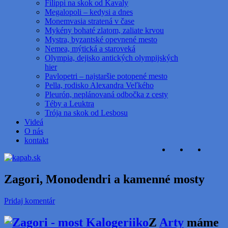
Filippi na skok od Kavaly
Megalopoli – kedysi a dnes
Monemvasia stratená v čase
Mykény bohaté zlatom, zaliate krvou
Mystra, byzantské opevnené mesto
Nemea, mýtická a staroveká
Olympia, dejisko antických olympijských
hier
Pavlopetri – najstaršie potopené mesto
Pella, rodisko Alexandra Veľkého
Pleurón, neplánovaná odbočka z cesty
Téby a Leuktra
Trója na skok od Lesbosu
Videá
O nás
kontakt
Zagori, Monodendri a kamenné mosty
Pridaj komentár
Z
Arty
máme