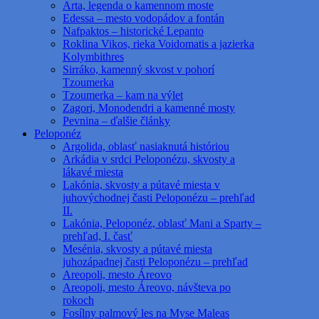
Arta, legenda o kamennom moste
Edessa – mesto vodopádov a fontán
Nafpaktos – historické Lepanto
Roklina Vikos, rieka Voidomatis a jazierka
Kolymbithres
Sirráko, kamenný skvost v pohorí
Tzoumerka
Tzoumerka – kam na výlet
Zagori, Monodendri a kamenné mosty
Pevnina – ďalšie články
Peloponéz
Argolida, oblasť nasiaknutá históriou
Arkádia v srdci Peloponézu, skvosty a
lákavé miesta
Lakónia, skvosty a pútavé miesta v
juhovýchodnej časti Peloponézu – prehľad
II.
Lakónia, Peloponéz, oblasť Mani a Sparty –
prehľad, I. časť
Mesénia, skvosty a pútavé miesta
juhozápadnej časti Peloponézu – prehľad
Areopoli, mesto Áreovo
Areopoli, mesto Áreovo, návšteva po
rokoch
Fosílny palmový les na Myse Maleas