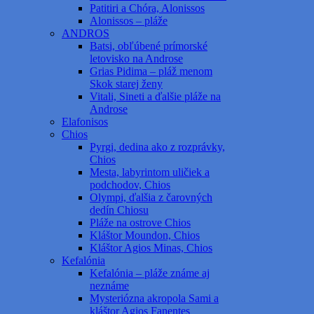
Patitiri a Chóra, Alonissos
Alonissos – pláže
ANDROS
Batsi, obľúbené prímorské
letovisko na Androse
Grias Pidima – pláž menom
Skok starej ženy
Vitali, Sineti a ďalšie pláže na
Androse
Elafonisos
Chios
Pyrgi, dedina ako z rozprávky,
Chios
Mesta, labyrintom uličiek a
podchodov, Chios
Olympi, ďalšia z čarovných
dedín Chiosu
Pláže na ostrove Chios
Kláštor Moundon, Chios
Kláštor Agios Minas, Chios
Kefalónia
Kefalónia – pláže známe aj
neznáme
Mysteriózna akropola Sami a
kláštor Agios Fanentes