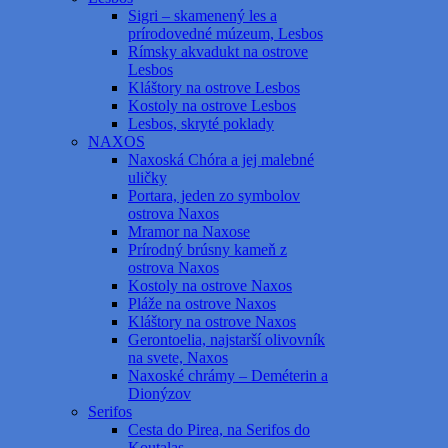
Sigri – skamenený les a
prírodovedné múzeum, Lesbos
Rímsky akvadukt na ostrove
Lesbos
Kláštory na ostrove Lesbos
Kostoly na ostrove Lesbos
Lesbos, skryté poklady
NAXOS
Naxoská Chóra a jej malebné
uličky
Portara, jeden zo symbolov
ostrova Naxos
Mramor na Naxose
Prírodný brúsny kameň z
ostrova Naxos
Kostoly na ostrove Naxos
Pláže na ostrove Naxos
Kláštory na ostrove Naxos
Gerontoelia, najstarší olivovník
na svete, Naxos
Naxoské chrámy – Deméterin a
Dionýzov
Serifos
Cesta do Pirea, na Serifos do
Koutalas