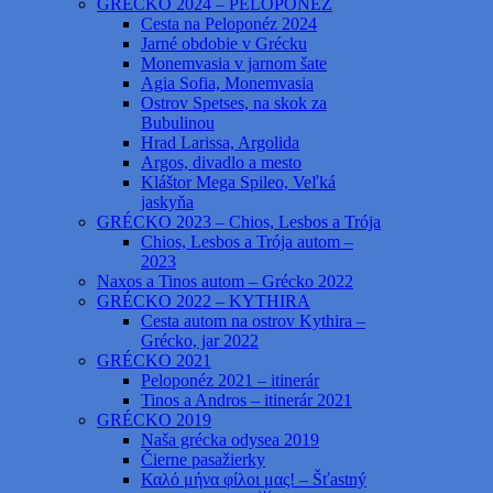
GRÉCKO 2024 – PELOPONÉZ
Cesta na Peloponéz 2024
Jarné obdobie v Grécku
Monemvasia v jarnom šate
Agia Sofia, Monemvasia
Ostrov Spetses, na skok za
Bubulinou
Hrad Larissa, Argolida
Argos, divadlo a mesto
Kláštor Mega Spileo, Veľká
jaskyňa
GRÉCKO 2023 – Chios, Lesbos a Trója
Chios, Lesbos a Trója autom –
2023
Naxos a Tinos autom – Grécko 2022
GRÉCKO 2022 – KYTHIRA
Cesta autom na ostrov Kythira –
Grécko, jar 2022
GRÉCKO 2021
Peloponéz 2021 – itinerár
Tinos a Andros – itinerár 2021
GRÉCKO 2019
Naša grécka odysea 2019
Čierne pasažierky
Καλό μήνα φίλοι μας! – Šťastný