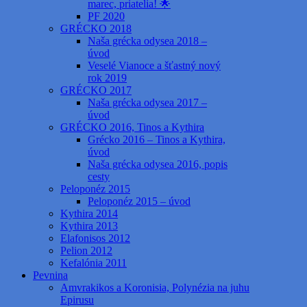
marec, priatelia! 🌟
PF 2020
GRÉCKO 2018
Naša grécka odysea 2018 –
úvod
Veselé Vianoce a šťastný nový
rok 2019
GRÉCKO 2017
Naša grécka odysea 2017 –
úvod
GRÉCKO 2016, Tinos a Kythira
Grécko 2016 – Tinos a Kythira,
úvod
Naša grécka odysea 2016, popis
cesty
Peloponéz 2015
Peloponéz 2015 – úvod
Kythira 2014
Kythira 2013
Elafonisos 2012
Pelion 2012
Kefalónia 2011
Pevnina
Amvrakikos a Koronisia, Polynézia na juhu
Epirusu