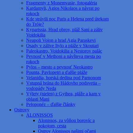
Fragmenty z Monemvasie, fotogaléria
Kardamyli, Agios Nikolaos a návrat po
rokoch
Kde strávili noc Paris a Helena pred útekom
do Tróje?
Kyparissia, Hrad obrov, pláž Sani a záliv
Voidokilia
Neapoli Voion a hrad Agia Paraskevi
Osady v zálive Itylo a pláže v Skoutari
Paleokastro, Voidokilia a Nestorov palác
Pevnosť v Methoni a návšteva mesta po
rokoch
Pylos – mesto a pevnosť Neokastro
Pounta, Pavlopetri a ďalšie pláže
Velanidia, horská dedina pod Parnonom
Vstupná brána do Hádovho podsvetia –
vodopády Neda
Výlety (nielen) z Gythea, pláže a kam v
oblasti Mani
Peloponéz – ďalšie články
Ostrovy
ALONISSOS
Alonissos, za vôňou borovíc a
pokojom, cesta
Ostrov Alonissos našimi očami