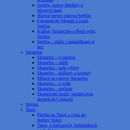
Serifos, ostrov Medúzy a
dávnych baní
Hlavné mesto ostrova Serifos
Fotogenické Megalo Livadi,
Serifos
Kláštor Taxiarches a Biela veža,
Serifos
Serifos – pláže s tamariškami aj
bez
Skopelos
Skopelos – o ostrove
Skopelos – pláže
Skopelos – naše výlety
Skopelos – kláštory a kostoly
Múzeá na ostrove Skopelos
Skopelos – o jedle
Skopelos – počasie
Skopeloskí hasiči, predajcovia,
skopeloský cintorín
Skýros
Tinos
Plavba na Tinos a cesta do
dediny Volax
Tinos, o balvanoch, holubníkoch