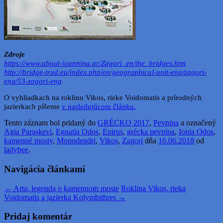
Zdroje
https://www.about-ioannina.gr/Zagori_en/the_bridges.htm
http://bridge-trad.eu/index.php/en/geographical-unit-eng/zagori-
eng/53-zagori-eng
O vyhliadkach na roklinu Vikos, rieke Voidomatis a prírodných
jazierkach píšeme
v nasledujúcom článku.
Tento záznam bol pridaný do
GRÉCKO 2017
,
Pevnina
a označený
Agia Paraskevi
,
Egnatia Odos
,
Epirus
,
grécka pevnina
,
Ionia Odos
,
kamenné mosty
,
Monodendri
,
Vikos
,
Zagori
dňa
16.06.2018
od
ladybee
.
Navigácia článkami
←
Arta, legenda o kamennom moste
Roklina Vikos, rieka
Voidomatis a jazierka Kolymbithres
→
Pridaj komentár