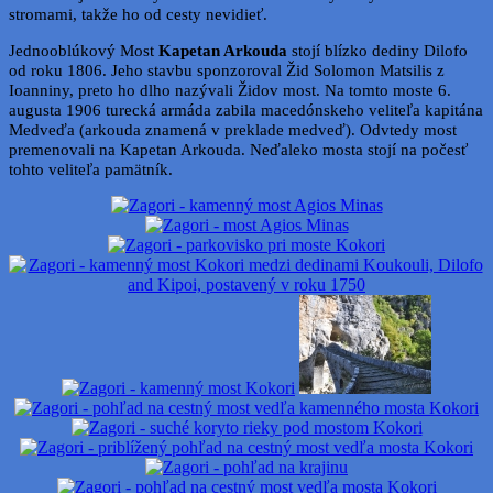
stromami, takže ho od cesty nevidieť.
Jednooblúkový Most
Kapetan Arkouda
stojí blízko dediny Dilofo
od roku 1806. Jeho stavbu sponzoroval Žid Solomon Matsilis z
Ioanniny, preto ho dlho nazývali Židov most. Na tomto moste 6.
augusta 1906 turecká armáda zabila macedónskeho veliteľa kapitána
Medveďa (arkouda znamená v preklade medveď). Odvtedy most
premenovali na Kapetan Arkouda. Neďaleko mosta stojí na počesť
tohto veliteľa pamätník.