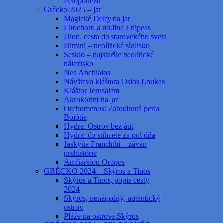
Peloponézu
Grécko 2025 – jar
Magické Delfy na jar
Litochoro a roklina Enipeas
Dion, cesta do starovekého sveta
Dimini – neolitické sídlisko
Sesklo – najstaršie neolitické
nálezisko
Nea Anchialos
Návšteva kláštora Osios Loukas
Kláštor Jerusalem
Akrokorint na jar
Orchomenos: Zabudnutá perla
Boiótie
Hydra: Ostrov bez áut
Hydra: čo stihnete za pol dňa
Jaskyňa Franchthi – závan
prehistórie
Amfiareion Oropos
GRĚCKO 2024 – Skýros a Tinos
Skýros a Tinos, popis cesty
2024
Skýros, nenápadný, autentický
ostrov
Pláže na ostrove Skýros