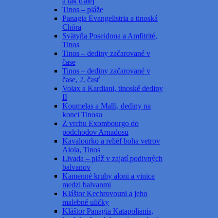
a tak ďalej
Tinos – pláže
Panagia Evangelistria a tinoská
Chóra
Svätyňa Poseidona a Amfitrité,
Tinos
Tinos – dediny začarované v
čase
Tinos – dediny začarované v
čase, 2. časť
Volax a Kardiani, tinoské dediny
II
Koumelas a Malli, dediny na
konci Tinosu
Z vrchu Exombourgo do
podchodov Arnadosu
Kavalourko a reliéf boha vetrov
Aiola, Tinos
Livada – pláž v zajatí podivných
balvanov
Kamenné kruhy aloni a vinice
medzi balvanmi
Kláštor Kechrovouni a jeho
malebné uličky
Kláštor Panagia Katapolianis,