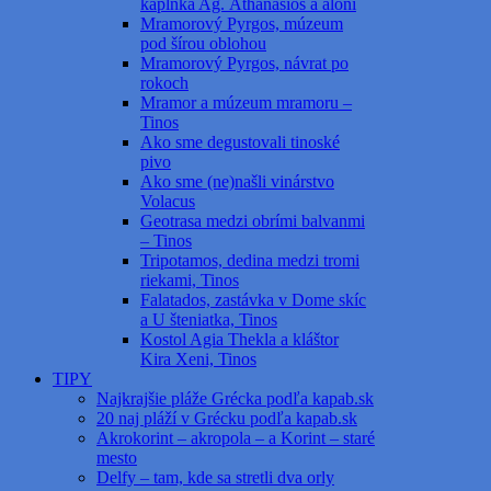
kaplnka Ag. Athanasios a aloni
Mramorový Pyrgos, múzeum
pod šírou oblohou
Mramorový Pyrgos, návrat po
rokoch
Mramor a múzeum mramoru –
Tinos
Ako sme degustovali tinoské
pivo
Ako sme (ne)našli vinárstvo
Volacus
Geotrasa medzi obrími balvanmi
– Tinos
Tripotamos, dedina medzi tromi
riekami, Tinos
Falatados, zastávka v Dome skíc
a U šteniatka, Tinos
Kostol Agia Thekla a kláštor
Kira Xeni, Tinos
TIPY
Najkrajšie pláže Grécka podľa kapab.sk
20 naj pláží v Grécku podľa kapab.sk
Akrokorint – akropola – a Korint – staré
mesto
Delfy – tam, kde sa stretli dva orly