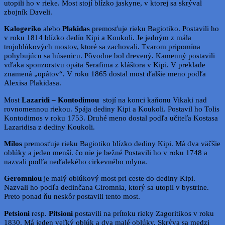
utopili ho v rieke. Most stojí blízko jaskyne, v ktorej sa skrýval
zbojník Daveli.
Kalogeriko
alebo
Plakidas
premosťuje rieku Bagiotiko. Postavili ho
v roku 1814 blízko dedín Kipi a Koukoli. Je jedným z mála
trojoblúkových mostov, ktoré sa zachovali. Tvarom pripomína
pohybujúcu sa húsenicu. Pôvodne bol drevený. Kamenný postavili
vďaka sponzorstvu opáta Serafima z kláštora v Kipi. V preklade
znamená „opátov“. V roku 1865 dostal most ďalšie meno podľa
Alexisa Plakidasa.
Most
Lazaridi – Kontodimou
stojí na konci kaňonu Vikaki nad
rovnomennou riekou. Spája dediny Kipi a Koukoli. Postavil ho Tolis
Kontodimos v roku 1753. Druhé meno dostal podľa učiteľa Kostasa
Lazaridisa z dediny Koukoli.
Milos
premosťuje rieku Bagiotiko blízko dediny Kipi. Má dva väčšie
oblúky a jeden menší. čo nie je bežné Postavili ho v roku 1748 a
nazvali podľa neďalekého cirkevného mlyna.
Geromniou
je malý oblúkový most pri ceste do dediny Kipi.
Nazvali ho podľa dedinčana Giromnia, ktorý sa utopil v bystrine.
Preto ponad ňu neskôr postavili tento most.
Petsioni
resp.
Pitsioni
postavili na prítoku rieky Zagoritikos v roku
1830. Má jeden veľký oblúk a dva malé oblúky. Skrýva sa medzi