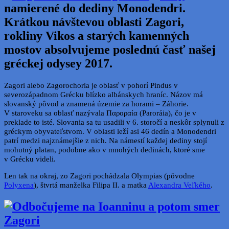
namierené do dediny Monodendri.
Krátkou návštevou oblasti Zagori,
rokliny Vikos a starých kamenných
mostov absolvujeme poslednú časť našej
gréckej odysey 2017.
Zagori alebo Zagorochoria je oblasť v pohorí Pindus v
severozápadnom Grécku blízko albánskych hraníc. Názov má
slovanský pôvod a znamená územie za horami – Záhorie.
V staroveku sa oblasť nazývala Παροραία (Paroráia), čo je v
preklade to isté. Slovania sa tu usadili v 6. storočí a neskôr splynuli z
gréckym obyvateľstvom. V oblasti leží asi 46 dedín a Monodendri
patrí medzi najznámejšie z nich. Na námestí každej dediny stojí
mohutný platan, podobne ako v mnohých dedinách, ktoré sme
v Grécku videli.
Len tak na okraj, zo Zagori pochádzala Olympias (pôvodne
Polyxena
), štvrtá manželka Filipa II. a matka
Alexandra Veľkého
.