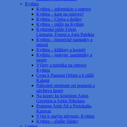
Kythira
Kythira – informácie o ostrove
Kythira – kam na ostrove?
Kythira – Chóra a dediny
Kythira – pláže na Kythire
Kythirské pláže Feloti,
Limnaria, Fourni a Agia Patrikia
Kythira – historické pamiatky a
múzeá
Kythira – kláštory a kostoly
Kythira – jaskyne, pamätníky a
mosty
Výlety a turistika na ostrove
Kythira
Cesta k Panagia Orfani a k pláži
Kalami
Náhodné stretnutie pri prameni a
návšteva farmy
Na kopec ku kostolom Agios
Georgios a Agios Nikolaos
Pramene Amir Ali a Portokalia,
Karavas
Výlet k starým mlynom, Kythira
Kythira – ďalšie články
Lesbos