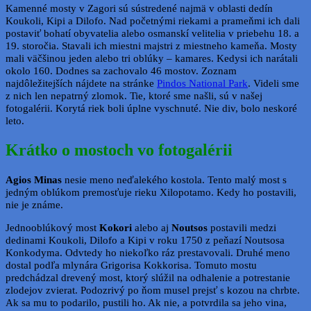
Kamenné mosty v Zagori sú sústredené najmä v oblasti dedín
Koukoli, Kipi a Dilofo. Nad početnými riekami a prameňmi ich dali
postaviť bohatí obyvatelia alebo osmanskí velitelia v priebehu 18. a
19. storočia. Stavali ich miestni majstri z miestneho kameňa. Mosty
mali väčšinou jeden alebo tri oblúky – kamares. Kedysi ich narátali
okolo 160. Dodnes sa zachovalo 46 mostov. Zoznam
najdôležitejších nájdete na stránke
Pindos National Park
. Videli sme
z nich len nepatrný zlomok. Tie, ktoré sme našli, sú v našej
fotogalérii. Korytá riek boli úplne vyschnuté. Nie div, bolo neskoré
leto.
Krátko o mostoch vo fotogalérii
Agios Minas
nesie meno neďalekého kostola. Tento malý most s
jedným oblúkom premosťuje rieku Xilopotamo. Kedy ho postavili,
nie je známe.
Jednooblúkový most
Kokori
alebo aj
Noutsos
postavili medzi
dedinami Koukoli, Dilofo a Kipi v roku 1750 z peňazí Noutsosa
Konkodyma. Odvtedy ho niekoľko ráz prestavovali. Druhé meno
dostal podľa mlynára Grigorisa Kokkorisa. Tomuto mostu
predchádzal drevený most, ktorý slúžil na odhalenie a potrestanie
zlodejov zvierat. Podozrivý po ňom musel prejsť s kozou na chrbte.
Ak sa mu to podarilo, pustili ho. Ak nie, a potvrdila sa jeho vina,