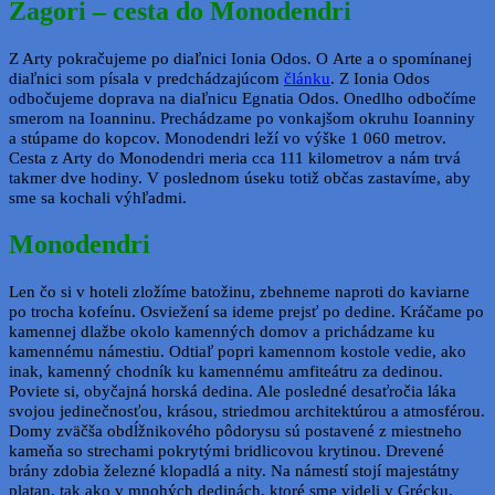
Zagori – cesta do Monodendri
Z Arty pokračujeme po diaľnici Ionia Odos. O Arte a o spomínanej
diaľnici som písala v predchádzajúcom
článku
. Z Ionia Odos
odbočujeme doprava na diaľnicu Egnatia Odos. Onedlho odbočíme
smerom na Ioanninu. Prechádzame po vonkajšom okruhu Ioanniny
a stúpame do kopcov. Monodendri leží vo výške 1 060 metrov.
Cesta z Arty do Monodendri meria cca 111 kilometrov a nám trvá
takmer dve hodiny. V poslednom úseku totiž občas zastavíme, aby
sme sa kochali výhľadmi.
Monodendri
Len čo si v hoteli zložíme batožinu, zbehneme naproti do kaviarne
po trocha kofeínu. Osviežení sa ideme prejsť po dedine. Kráčame po
kamennej dlažbe okolo kamenných domov a prichádzame ku
kamennému námestiu. Odtiaľ popri kamennom kostole vedie, ako
inak, kamenný chodník ku kamennému amfiteátru za dedinou.
Poviete si, obyčajná horská dedina. Ale posledné desaťročia láka
svojou jedinečnosťou, krásou, striedmou architektúrou a atmosférou.
Domy zväčša obdĺžnikového pôdorysu sú postavené z miestneho
kameňa so strechami pokrytými bridlicovou krytinou. Drevené
brány zdobia železné klopadlá a nity. Na námestí stojí majestátny
platan, tak ako v mnohých dedinách, ktoré sme videli v Grécku.