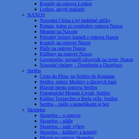
Kostoly na ostrove Lesbos
Lesbos, skryté poklady
NAXOS
Naxoská Chóra a jej malebné uličky
Portara, jeden zo symbolov ostrova Naxos
Mramor na Naxose
Prírodný brúsny kameň z ostrova Naxos
Kostoly na ostrove Naxos
Pláže na ostrove Naxos
Kláštory na ostrove Naxos
Gerontoelia, najstarší olivovník na svete, Naxos
Naxoské chrámy – Deméterin a Dionýzov
Serifos
Cesta do Pirea, na Serifos do Koutalas
Serifos, ostrov Medúzy a dávnych baní
Hlavné mesto ostrova Serifos
Fotogenické Megalo Livadi, Serifos
Kláštor Taxiarches a Biela veža, Serifos
Serifos – pláže s tamariškami aj bez
Skopelos
Skopelos – o ostrove
Skopelos – pláže
Skopelos – naše výlety
Skopelos – kláštory a kostoly
Múzeá na ostrove Skopelos