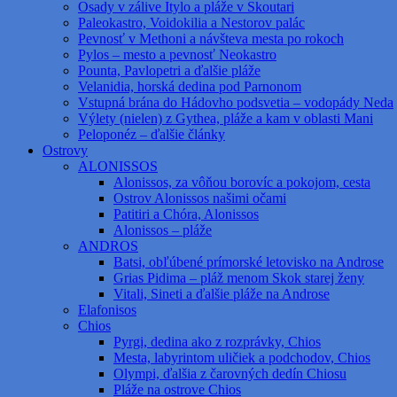
Osady v zálive Itylo a pláže v Skoutari
Paleokastro, Voidokilia a Nestorov palác
Pevnosť v Methoni a návšteva mesta po rokoch
Pylos – mesto a pevnosť Neokastro
Pounta, Pavlopetri a ďalšie pláže
Velanidia, horská dedina pod Parnonom
Vstupná brána do Hádovho podsvetia – vodopády Neda
Výlety (nielen) z Gythea, pláže a kam v oblasti Mani
Peloponéz – ďalšie články
Ostrovy
ALONISSOS
Alonissos, za vôňou borovíc a pokojom, cesta
Ostrov Alonissos našimi očami
Patitiri a Chóra, Alonissos
Alonissos – pláže
ANDROS
Batsi, obľúbené prímorské letovisko na Androse
Grias Pidima – pláž menom Skok starej ženy
Vitali, Sineti a ďalšie pláže na Androse
Elafonisos
Chios
Pyrgi, dedina ako z rozprávky, Chios
Mesta, labyrintom uličiek a podchodov, Chios
Olympi, ďalšia z čarovných dedín Chiosu
Pláže na ostrove Chios