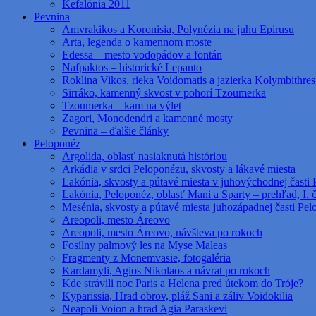
Kefalónia 2011
Pevnina
Amvrakikos a Koronisia, Polynézia na juhu Epirusu
Arta, legenda o kamennom moste
Edessa – mesto vodopádov a fontán
Nafpaktos – historické Lepanto
Roklina Vikos, rieka Voidomatis a jazierka Kolymbithres
Sirráko, kamenný skvost v pohorí Tzoumerka
Tzoumerka – kam na výlet
Zagori, Monodendri a kamenné mosty
Pevnina – ďalšie články
Peloponéz
Argolida, oblasť nasiaknutá históriou
Arkádia v srdci Peloponézu, skvosty a lákavé miesta
Lakónia, skvosty a pútavé miesta v juhovýchodnej časti 
Lakónia, Peloponéz, oblasť Mani a Sparty – prehľad, I. 
Mesénia, skvosty a pútavé miesta juhozápadnej časti Pe
Areopoli, mesto Áreovo
Areopoli, mesto Áreovo, návšteva po rokoch
Fosílny palmový les na Myse Maleas
Fragmenty z Monemvasie, fotogaléria
Kardamyli, Agios Nikolaos a návrat po rokoch
Kde strávili noc Paris a Helena pred útekom do Tróje?
Kyparissia, Hrad obrov, pláž Sani a záliv Voidokilia
Neapoli Voion a hrad Agia Paraskevi