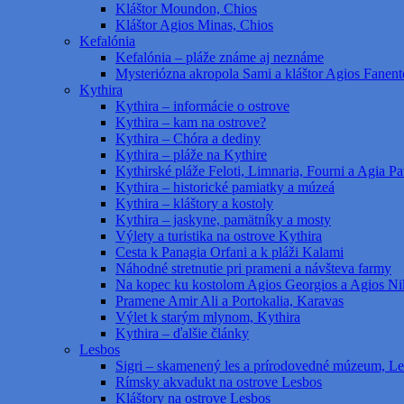
Kláštor Moundon, Chios
Kláštor Agios Minas, Chios
Kefalónia
Kefalónia – pláže známe aj neznáme
Mysteriózna akropola Sami a kláštor Agios Fanent
Kythira
Kythira – informácie o ostrove
Kythira – kam na ostrove?
Kythira – Chóra a dediny
Kythira – pláže na Kythire
Kythirské pláže Feloti, Limnaria, Fourni a Agia Pat
Kythira – historické pamiatky a múzeá
Kythira – kláštory a kostoly
Kythira – jaskyne, pamätníky a mosty
Výlety a turistika na ostrove Kythira
Cesta k Panagia Orfani a k pláži Kalami
Náhodné stretnutie pri prameni a návšteva farmy
Na kopec ku kostolom Agios Georgios a Agios Ni
Pramene Amir Ali a Portokalia, Karavas
Výlet k starým mlynom, Kythira
Kythira – ďalšie články
Lesbos
Sigri – skamenený les a prírodovedné múzeum, L
Rímsky akvadukt na ostrove Lesbos
Kláštory na ostrove Lesbos