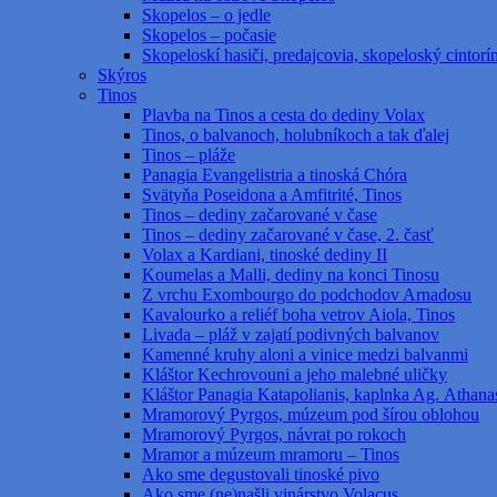
Skopelos – o jedle
Skopelos – počasie
Skopeloskí hasiči, predajcovia, skopeloský cintorí
Skýros
Tinos
Plavba na Tinos a cesta do dediny Volax
Tinos, o balvanoch, holubníkoch a tak ďalej
Tinos – pláže
Panagia Evangelistria a tinoská Chóra
Svätyňa Poseidona a Amfitrité, Tinos
Tinos – dediny začarované v čase
Tinos – dediny začarované v čase, 2. časť
Volax a Kardiani, tinoské dediny II
Koumelas a Malli, dediny na konci Tinosu
Z vrchu Exombourgo do podchodov Arnadosu
Kavalourko a reliéf boha vetrov Aiola, Tinos
Livada – pláž v zajatí podivných balvanov
Kamenné kruhy aloni a vinice medzi balvanmi
Kláštor Kechrovouni a jeho malebné uličky
Kláštor Panagia Katapolianis, kaplnka Ag. Athanas
Mramorový Pyrgos, múzeum pod šírou oblohou
Mramorový Pyrgos, návrat po rokoch
Mramor a múzeum mramoru – Tinos
Ako sme degustovali tinoské pivo
Ako sme (ne)našli vinárstvo Volacus