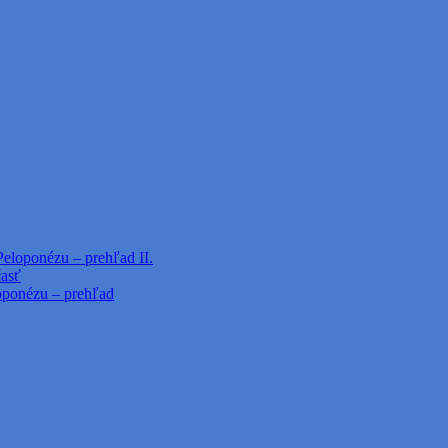
Peloponézu – prehľad II.
časť
loponézu – prehľad