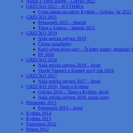
Naxos a Tinos autom – Grécko 2022
GRÉCKO 2022 – KYTHIRA
Cesta autom na ostrov Kythira – Grécko, jar 2022
GRÉCKO 2021
Peloponéz 2021 – itinerár
Tinos a Andros – itinerár 2021
GRÉCKO 2019
Naša grécka odysea 2019
Čierne pasažierky
Καλό μήνα φίλοι μας! – Šťastný marec, priatelia! 
PF 2020
GRÉCKO 2018
Naša grécka odysea 2018 – úvod
Veselé Vianoce a šťastný nový rok 2019
GRÉCKO 2017
Naša grécka odysea 2017 – úvod
GRÉCKO 2016, Tinos a Kythira
Grécko 2016 – Tinos a Kythira, úvod
Naša grécka odysea 2016, popis cesty
Peloponéz 2015
Peloponéz 2015 – úvod
Kythira 2014
Kythira 2013
Elafonisos 2012
Pelion 2012