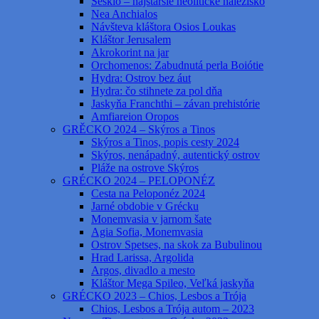
Sesklo – najstaršie neolitické nálezisko
Nea Anchialos
Návšteva kláštora Osios Loukas
Kláštor Jerusalem
Akrokorint na jar
Orchomenos: Zabudnutá perla Boiótie
Hydra: Ostrov bez áut
Hydra: čo stihnete za pol dňa
Jaskyňa Franchthi – závan prehistórie
Amfiareion Oropos
GRĚCKO 2024 – Skýros a Tinos
Skýros a Tinos, popis cesty 2024
Skýros, nenápadný, autentický ostrov
Pláže na ostrove Skýros
GRÉCKO 2024 – PELOPONÉZ
Cesta na Peloponéz 2024
Jarné obdobie v Grécku
Monemvasia v jarnom šate
Agia Sofia, Monemvasia
Ostrov Spetses, na skok za Bubulinou
Hrad Larissa, Argolida
Argos, divadlo a mesto
Kláštor Mega Spileo, Veľká jaskyňa
GRÉCKO 2023 – Chios, Lesbos a Trója
Chios, Lesbos a Trója autom – 2023