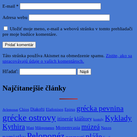
E-mail
*
Adresa webu
Uložiť moje meno, e-mail a webovú stránku v tomto prehliadači
pre moje budúce komentáre.
Táto stránka používa Akismet na obmedzenie spamu.
Zistite, ako sa
spracovávajú údaje o vašich komentároch.
Hľadať:
Najčítanejšie články
grécka pevnina
Diakofti
Elafonisos
Chios
Epirus
Avlemonas
grécke ostrovy
Kyklady
itinerár
kláštory
kostoly
Kythira
múzeá
Monemvasia
Naxos
Mani
Milopotamos
Peloponéz
pláže
pamiatky