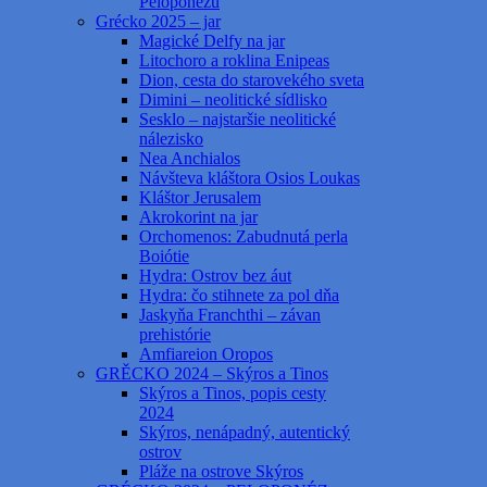
Peloponézu
Grécko 2025 – jar
Magické Delfy na jar
Litochoro a roklina Enipeas
Dion, cesta do starovekého sveta
Dimini – neolitické sídlisko
Sesklo – najstaršie neolitické
nálezisko
Nea Anchialos
Návšteva kláštora Osios Loukas
Kláštor Jerusalem
Akrokorint na jar
Orchomenos: Zabudnutá perla
Boiótie
Hydra: Ostrov bez áut
Hydra: čo stihnete za pol dňa
Jaskyňa Franchthi – závan
prehistórie
Amfiareion Oropos
GRĚCKO 2024 – Skýros a Tinos
Skýros a Tinos, popis cesty
2024
Skýros, nenápadný, autentický
ostrov
Pláže na ostrove Skýros