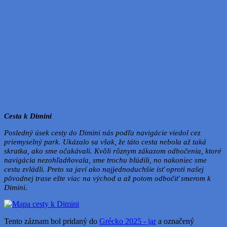
Cesta k Dimini
Posledný úsek cesty do Dimini nás podľa navigácie viedol cez
priemyselný park. Ukázalo sa však, že táto cesta nebola až taká
skratka, ako sme očakávali. Kvôli rôznym zákazom odbočenia, ktoré
navigácia nezohľadňovala, sme trochu blúdili, no nakoniec sme
cestu zvládli. Preto sa javí ako najjednoduchšie ísť oproti našej
pôvodnej trase ešte viac na východ a až potom odbočiť smerom k
Dimini
.
Tento záznam bol pridaný do
Grécko 2025 - jar
a označený