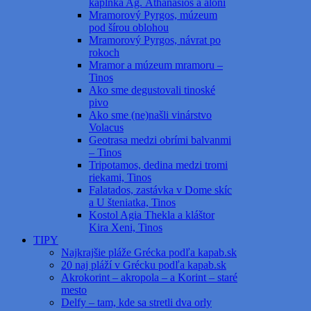
kaplnka Ag. Athanasios a aloni
Mramorový Pyrgos, múzeum
pod šírou oblohou
Mramorový Pyrgos, návrat po
rokoch
Mramor a múzeum mramoru –
Tinos
Ako sme degustovali tinoské
pivo
Ako sme (ne)našli vinárstvo
Volacus
Geotrasa medzi obrími balvanmi
– Tinos
Tripotamos, dedina medzi tromi
riekami, Tinos
Falatados, zastávka v Dome skíc
a U šteniatka, Tinos
Kostol Agia Thekla a kláštor
Kira Xeni, Tinos
TIPY
Najkrajšie pláže Grécka podľa kapab.sk
20 naj pláží v Grécku podľa kapab.sk
Akrokorint – akropola – a Korint – staré
mesto
Delfy – tam, kde sa stretli dva orly