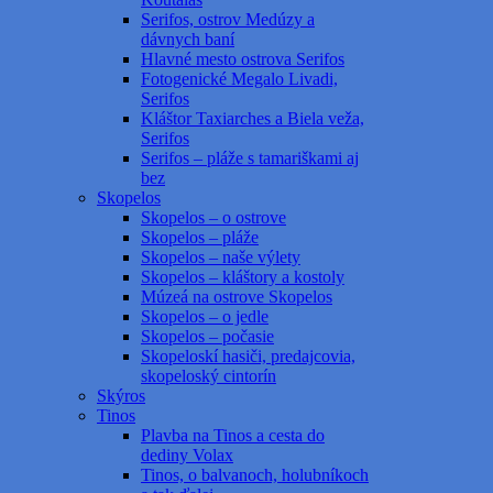
Serifos, ostrov Medúzy a
dávnych baní
Hlavné mesto ostrova Serifos
Fotogenické Megalo Livadi,
Serifos
Kláštor Taxiarches a Biela veža,
Serifos
Serifos – pláže s tamariškami aj
bez
Skopelos
Skopelos – o ostrove
Skopelos – pláže
Skopelos – naše výlety
Skopelos – kláštory a kostoly
Múzeá na ostrove Skopelos
Skopelos – o jedle
Skopelos – počasie
Skopeloskí hasiči, predajcovia,
skopeloský cintorín
Skýros
Tinos
Plavba na Tinos a cesta do
dediny Volax
Tinos, o balvanoch, holubníkoch