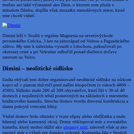
možno ani také významné ako Dion, o ktorom som písala v
minulom článku, dopĺňa však mozaiku starodávnych miest, ktoré
sme chceli vidieť.
Dimini leží v Tesálii v regióne Magnesia na severovýchode
pevninského Grécka, 3 km na juhozápad od Volosu a Pagasitického
zálivu. My sme k nálezisku vyrazili z Litochora, pokračovali po
okresnej ceste a pri Velestine odbočili ponad diaľnicu doľava
smerom na Volos.
Dimini – neolitické sídlisko
Ľudia obývali toto dobre organizované neolitické sídlisko na nízkom
kopci už v piatom tisícročí pred naším letopočtom (v rokoch 4800 –
4500). Sídlisko malo 200 až 300 obyvateľov, ktorí žili v 30 až 40
domoch z nepálených tehál postavených na základoch z miestneho
bridlicového kameňa. Strechu domov tvorila drevená konštrukcia a
slama pokrytá vrstvami hliny.
Vnútri domov bolo ohnisko v tvare elipsy alebo obdĺžnika a malo
hlinený alebo kamenný okraj. Domy obklopoval múr z rovnakého
kameňa, ktorý mohol slúžiť ako
obranný múr
, zároveň však aj ako
oporný múr a výbeh pre domáce zvieratá. Komunita žila v šiestich