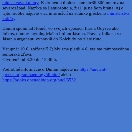
ministerstva kultúry
. K druhému tholosu sme prešli 300 metrov na
severozápad. Nazýva sa Lamiospito a, žiaľ, je na ňom brána. Aj o
tejto hrobke nájdete viac informácií na stránke gréckeho
ministerstva
kultúry
.
Dimini spomínal Homér vo svojich eposoch Ilias a Odysea ako
Iolkos, domov mytologického hrdinu Jásona. Práve z Iolkosu sa
Jáson a argonauti vypravili do Kolchidy po zlaté rúno.
Vstupné: 10 €, znížené 5 €; My sme platili 4 €, zrejme mimosezónna
seniorská zľava.
Otvorené od 8.30 do 15.30 h.
Podrobné informácie o Dimini nájdete na
https://ancient-
greece.org/archaeology/dimini/
alebo
https://books.openedition.org/pucl/6532