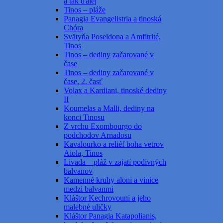
a tak ďalej
Tinos – pláže
Panagia Evangelistria a tinoská
Chóra
Svätyňa Poseidona a Amfitrité,
Tinos
Tinos – dediny začarované v
čase
Tinos – dediny začarované v
čase, 2. časť
Volax a Kardiani, tinoské dediny
II
Koumelas a Malli, dediny na
konci Tinosu
Z vrchu Exombourgo do
podchodov Arnadosu
Kavalourko a reliéf boha vetrov
Aiola, Tinos
Livada – pláž v zajatí podivných
balvanov
Kamenné kruhy aloni a vinice
medzi balvanmi
Kláštor Kechrovouni a jeho
malebné uličky
Kláštor Panagia Katapolianis,