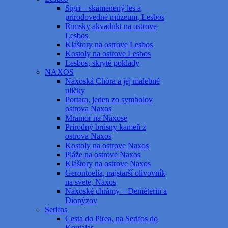
Sigri – skamenený les a
prírodovedné múzeum, Lesbos
Rímsky akvadukt na ostrove
Lesbos
Kláštory na ostrove Lesbos
Kostoly na ostrove Lesbos
Lesbos, skryté poklady
NAXOS
Naxoská Chóra a jej malebné
uličky
Portara, jeden zo symbolov
ostrova Naxos
Mramor na Naxose
Prírodný brúsny kameň z
ostrova Naxos
Kostoly na ostrove Naxos
Pláže na ostrove Naxos
Kláštory na ostrove Naxos
Gerontoelia, najstarší olivovník
na svete, Naxos
Naxoské chrámy – Deméterin a
Dionýzov
Serifos
Cesta do Pirea, na Serifos do
Koutalas