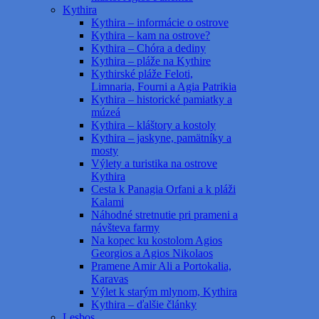
Kythira
Kythira – informácie o ostrove
Kythira – kam na ostrove?
Kythira – Chóra a dediny
Kythira – pláže na Kythire
Kythirské pláže Feloti,
Limnaria, Fourni a Agia Patrikia
Kythira – historické pamiatky a
múzeá
Kythira – kláštory a kostoly
Kythira – jaskyne, pamätníky a
mosty
Výlety a turistika na ostrove
Kythira
Cesta k Panagia Orfani a k pláži
Kalami
Náhodné stretnutie pri prameni a
návšteva farmy
Na kopec ku kostolom Agios
Georgios a Agios Nikolaos
Pramene Amir Ali a Portokalia,
Karavas
Výlet k starým mlynom, Kythira
Kythira – ďalšie články
Lesbos