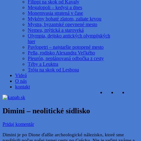
Filippi na skok od Kavaly
Megalopoli – kedysi a dnes
Monemvasia stratená v čase
Mykény bohaté zlatom, zaliate krvou
Mystra, byzantské opevnené mesto
Nemea, mýtická a staroveká
Olympia, dejisko antických olympijských
hier
Pavlopetri – najstaršie potopené mesto
Pella, rodisko Alexandra Veľkého
Pleurón, neplánovaná odbočka z cesty
Téby a Leuktra
Trója na skok od Lesbosu
Videá
O nás
kontakt
Dimini – neolitické sídlisko
Pridaj komentár
Dimini je po Dione ďalšie archeologické nálezisko, ktoré sme
navštívili počas našej jarnej cesty po Grécku. Nie je veľmi známe a