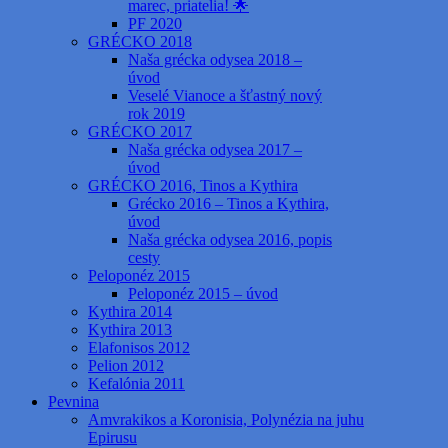
marec, priatelia! 🌟
PF 2020
GRÉCKO 2018
Naša grécka odysea 2018 –
úvod
Veselé Vianoce a šťastný nový
rok 2019
GRÉCKO 2017
Naša grécka odysea 2017 –
úvod
GRÉCKO 2016, Tinos a Kythira
Grécko 2016 – Tinos a Kythira,
úvod
Naša grécka odysea 2016, popis
cesty
Peloponéz 2015
Peloponéz 2015 – úvod
Kythira 2014
Kythira 2013
Elafonisos 2012
Pelion 2012
Kefalónia 2011
Pevnina
Amvrakikos a Koronisia, Polynézia na juhu
Epirusu