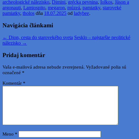
archeologické nálezisko
,
Dimini
,
grécka pevnina
,
Iolkos
,
Jáson a
argonauti
,
Lamiospito
,
megaron
,
múzeá
,
pamiatky
,
staroveké
pamiatky
,
tholos
dňa
18.07.2025
od
ladybee
.
Navigácia článkami
←
Dion, cesta do starovekého sveta
Sesklo – najstaršie neolitické
nálezisko
→
Pridaj komentár
Vaša e-mailová adresa nebude zverejnená.
Vyžadované polia sú
označené
*
Komentár
*
Meno
*