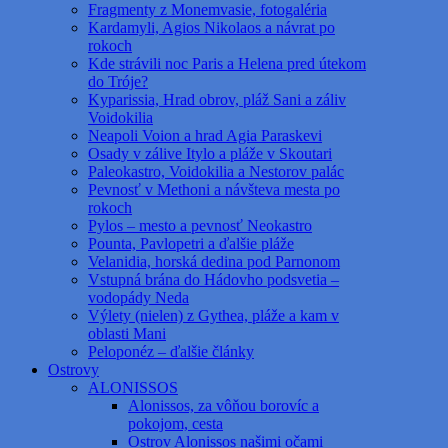
Fragmenty z Monemvasie, fotogaléria
Kardamyli, Agios Nikolaos a návrat po
rokoch
Kde strávili noc Paris a Helena pred útekom
do Tróje?
Kyparissia, Hrad obrov, pláž Sani a záliv
Voidokilia
Neapoli Voion a hrad Agia Paraskevi
Osady v zálive Itylo a pláže v Skoutari
Paleokastro, Voidokilia a Nestorov palác
Pevnosť v Methoni a návšteva mesta po
rokoch
Pylos – mesto a pevnosť Neokastro
Pounta, Pavlopetri a ďalšie pláže
Velanidia, horská dedina pod Parnonom
Vstupná brána do Hádovho podsvetia –
vodopády Neda
Výlety (nielen) z Gythea, pláže a kam v
oblasti Mani
Peloponéz – ďalšie články
Ostrovy
ALONISSOS
Alonissos, za vôňou borovíc a
pokojom, cesta
Ostrov Alonissos našimi očami