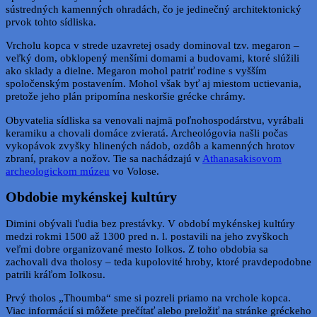
sústredných kamenných ohradách, čo je jedinečný architektonický
prvok tohto sídliska.
Vrcholu kopca v strede uzavretej osady dominoval tzv. megaron –
veľký dom, obklopený menšími domami a budovami, ktoré slúžili
ako sklady a dielne. Megaron mohol patriť rodine s vyšším
spoločenským postavením. Mohol však byť aj miestom uctievania,
pretože jeho plán pripomína neskoršie grécke chrámy.
Obyvatelia sídliska sa venovali najmä poľnohospodárstvu, vyrábali
keramiku a chovali domáce zvieratá. Archeológovia našli počas
vykopávok zvyšky hlinených nádob, ozdôb a kamenných hrotov
zbraní, prakov a nožov. Tie sa nachádzajú v
Athanasakisovom
archeologickom múzeu
vo Volose.
Obdobie mykénskej kultúry
Dimini obývali ľudia bez prestávky. V období mykénskej kultúry
medzi rokmi 1500 až 1300 pred n. l. postavili na jeho zvyškoch
veľmi dobre organizované mesto Iolkos. Z toho obdobia sa
zachovali dva tholosy – teda kupolovité hroby, ktoré pravdepodobne
patrili kráľom Iolkosu.
Prvý tholos „Thoumba“ sme si pozreli priamo na vrchole kopca.
Viac informácií si môžete prečítať alebo preložiť na stránke gréckeho