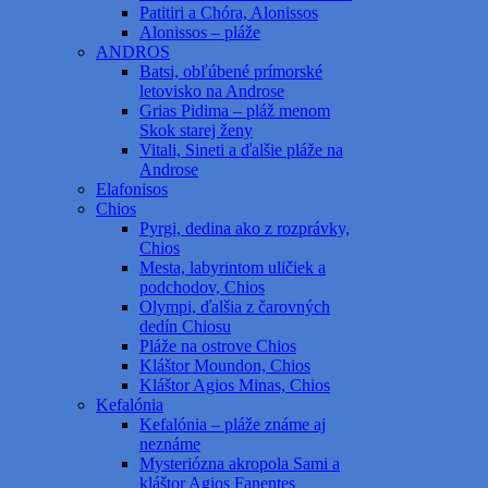
Patitiri a Chóra, Alonissos
Alonissos – pláže
ANDROS
Batsi, obľúbené prímorské
letovisko na Androse
Grias Pidima – pláž menom
Skok starej ženy
Vitali, Sineti a ďalšie pláže na
Androse
Elafonisos
Chios
Pyrgi, dedina ako z rozprávky,
Chios
Mesta, labyrintom uličiek a
podchodov, Chios
Olympi, ďalšia z čarovných
dedín Chiosu
Pláže na ostrove Chios
Kláštor Moundon, Chios
Kláštor Agios Minas, Chios
Kefalónia
Kefalónia – pláže známe aj
neznáme
Mysteriózna akropola Sami a
kláštor Agios Fanentes