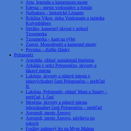
Arta, legenda o kamennom moste
Edessa – mesto vodopádov a fontán
Nafpaktos – historické Lepanto
Roklina Vikos, rieka Voidomatis a jazierka
Kolymbithres
Sirráko, kamenný skvost v pohorí
Tzoumerka
Tzoumerka – kam na výlet
Zagori, Monodendri a kamenné mosty
Pevnina – ďalšie články
Peloponéz
Argolida, oblasť nasiaknutá históriou
Arkádia v srdci Peloponézu, skvosty a
lákavé miesta
Lakónia, skvosty a pútavé miesta v
juhovýchodnej časti Peloponézu – prehľad
II.
Lakónia, Peloponéz, oblasť Mani a Sparty –
prehľad, I. časť
Mesénia, skvosty a pútavé miesta
juhozápadnej časti Peloponézu – prehľad
Areopoli, mesto Áreovo
Areopoli, mesto Áreovo, návšteva po
rokoch
Fosílny palmový les na Myse Maleas