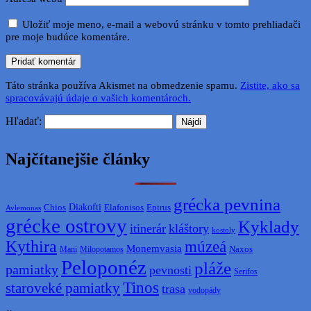
Uložiť moje meno, e-mail a webovú stránku v tomto prehliadači
pre moje budúce komentáre.
Táto stránka používa Akismet na obmedzenie spamu.
Zistite, ako sa
spracovávajú údaje o vašich komentároch.
Hľadať:
Najčítanejšie články
grécka pevnina
Diakofti
Elafonisos
Chios
Epirus
Avlemonas
grécke ostrovy
Kyklady
itinerár
kláštory
kostoly
Kythira
múzeá
Monemvasia
Naxos
Mani
Milopotamos
Peloponéz
pláže
pamiatky
pevnosti
Serifos
Tinos
staroveké pamiatky
trasa
vodopády