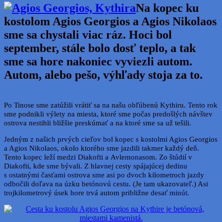
Na kopec ku
kostolom Agios Georgios a Agios Nikolaos
sme sa chystali viac ráz. Hoci bol
september, stále bolo dosť teplo, a tak
sme sa hore nakoniec vyviezli autom.
Autom, alebo pešo, výhľady stoja za to.
Po Tinose sme zatúžili vrátiť sa na našu obľúbenú Kythiru. Tento rok
sme podnikli výlety na miesta, ktoré sme počas predošlých návštev
ostrova nestihli bližšie preskúmať a na ktoré sme sa už tešili.
Jedným z našich prvých cieľov bol kopec s kostolmi Agios Georgios
a Agios Nikolaos, okolo ktorého sme jazdili takmer každý deň.
Tento kopec leží medzi Diakofti a Avlemonasom. Zo štúdií v
Diakofti, kde sme bývali. Z hlavnej cesty spájajúcej dedinu
s ostatnými časťami ostrova sme asi po dvoch kilometroch jazdy
odbočili doľava na úzku betónovú cestu. (Je tam ukazovateľ.) Asi
trojkilometrový úsek hore trvá autom približne desať minút.