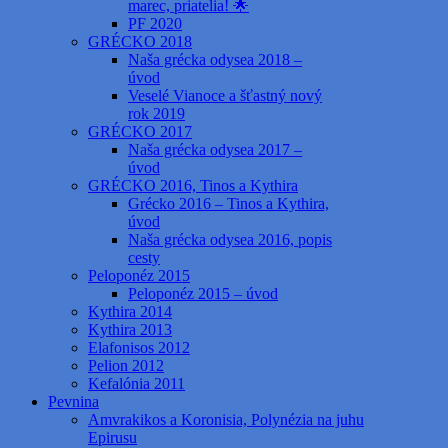
marec, priatelia! 🌟
PF 2020
GRÉCKO 2018
Naša grécka odysea 2018 –
úvod
Veselé Vianoce a šťastný nový
rok 2019
GRÉCKO 2017
Naša grécka odysea 2017 –
úvod
GRÉCKO 2016, Tinos a Kythira
Grécko 2016 – Tinos a Kythira,
úvod
Naša grécka odysea 2016, popis
cesty
Peloponéz 2015
Peloponéz 2015 – úvod
Kythira 2014
Kythira 2013
Elafonisos 2012
Pelion 2012
Kefalónia 2011
Pevnina
Amvrakikos a Koronisia, Polynézia na juhu
Epirusu