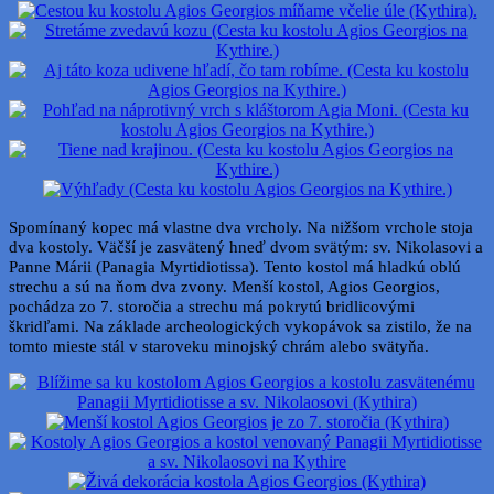
Spomínaný kopec má vlastne dva vrcholy. Na nižšom vrchole stoja
dva kostoly. Väčší je zasvätený hneď dvom svätým: sv. Nikolasovi a
Panne Márii (Panagia Myrtidiotissa). Tento kostol má hladkú oblú
strechu a sú na ňom dva zvony. Menší kostol, Agios Georgios,
pochádza zo 7. storočia a strechu má pokrytú bridlicovými
škridľami. Na základe archeologických vykopávok sa zistilo, že na
tomto mieste stál v staroveku minojský chrám alebo svätyňa.