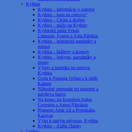
Kythira
Kythira – informácie o ostrove
Kythira – kam na ostrove?
Kythira – Chóra a dediny
Kythira – pláže na Kythire
Kythirské pláže Feloti,
Limnaria, Fourni a Agia Patrikia
Kythira – historické pamiatky a
múzeá
Kythira – kláštory a kostoly
Kythira – jaskyne, pamätníky a
mosty
Výlety a turistika na ostrove
Kythira
Cesta k Panagia Orfani a k pláži
Kalami
Náhodné stretnutie pri prameni a
návšteva farmy
Na kopec ku kostolom Agios
Georgios a Agios Nikolaos
Pramene Amir Ali a Portokalia,
Karavas
Výlet k starým mlynom, Kythira
Kythira – ďalšie články
Lesbos