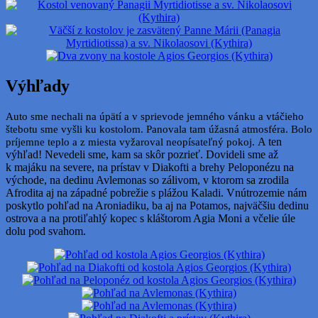
Výhľady
Auto sme nechali na úpätí a v sprievode jemného vánku a vtáčieho
štebotu sme vyšli ku kostolom. Panovala tam úžasná atmosféra. Bolo
príjemne teplo a z miesta vyžaroval neopísateľný pokoj.
A ten
výhľad! Nevedeli sme, kam sa skôr pozrieť. Dovideli sme až
k majáku na severe, na prístav v Diakofti a brehy Peloponézu na
východe, na dedinu Avlemonas so zálivom, v ktorom sa zrodila
Afrodita aj na západné pobrežie s plážou Kaladi. Vnútrozemie nám
poskytlo pohľad na Aroniadiku, ba aj na Potamos, najväčšiu dedinu
ostrova a na protiľahlý kopec s kláštorom Agia Moni a včelie úle
dolu pod svahom.