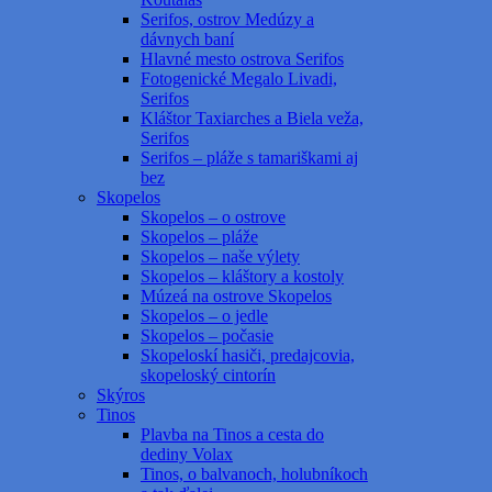
Serifos, ostrov Medúzy a
dávnych baní
Hlavné mesto ostrova Serifos
Fotogenické Megalo Livadi,
Serifos
Kláštor Taxiarches a Biela veža,
Serifos
Serifos – pláže s tamariškami aj
bez
Skopelos
Skopelos – o ostrove
Skopelos – pláže
Skopelos – naše výlety
Skopelos – kláštory a kostoly
Múzeá na ostrove Skopelos
Skopelos – o jedle
Skopelos – počasie
Skopeloskí hasiči, predajcovia,
skopeloský cintorín
Skýros
Tinos
Plavba na Tinos a cesta do
dediny Volax
Tinos, o balvanoch, holubníkoch