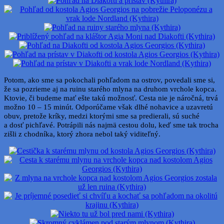
Potom, ako sme sa pokochali pohľadom na ostrov, povedali sme si,
že sa pozrieme aj na ruinu starého mlyna na druhom vrchole kopca.
Ktovie, či budeme mať ešte takú možnosť. Cesta nie je náročná, trvá
možno 10 – 15 minút. Odporúčame však dlhé nohavice a uzavretú
obuv, pretože kríky, medzi ktorými sme sa predierali, sú suché
a dosť pichľavé. Potrápili nás najmä cestou dolu, keď sme tak trocha
zišli z chodníka, ktorý zhora nebol taký viditeľný.