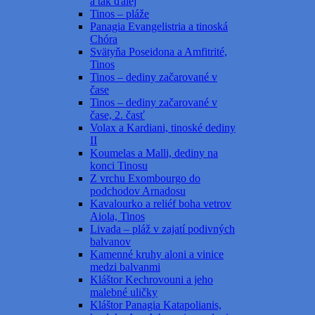
a tak ďalej
Tinos – pláže
Panagia Evangelistria a tinoská
Chóra
Svätyňa Poseidona a Amfitrité,
Tinos
Tinos – dediny začarované v
čase
Tinos – dediny začarované v
čase, 2. časť
Volax a Kardiani, tinoské dediny
II
Koumelas a Malli, dediny na
konci Tinosu
Z vrchu Exombourgo do
podchodov Arnadosu
Kavalourko a reliéf boha vetrov
Aiola, Tinos
Livada – pláž v zajatí podivných
balvanov
Kamenné kruhy aloni a vinice
medzi balvanmi
Kláštor Kechrovouni a jeho
malebné uličky
Kláštor Panagia Katapolianis,