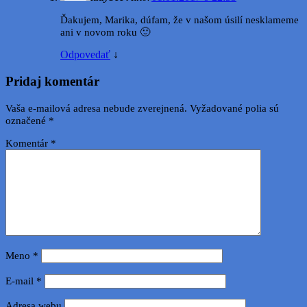
Ďakujem, Marika, dúfam, že v našom úsilí nesklameme
ani v novom roku 🙂
Odpovedať
↓
Pridaj komentár
Vaša e-mailová adresa nebude zverejnená.
Vyžadované polia sú
označené
*
Komentár
*
Meno
*
E-mail
*
Adresa webu