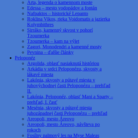
Arta, legenda o kamennom moste
Edessa – mesto vodopádov a fontán
Nafpaktos – historické Lepanto
Roklina Vikos, rieka Voidomatis a jazierka
Kolymbithres
Sirráko, kamenný skvost v pohorí
Tzoumerka
Tzoumerka – kam na výlet
Zagori, Monodendri a kamenné mosty
Pevnina – ďalšie články
Peloponéz
Argolida, oblasť nasiaknutá históriou
Arkádia v srdci Peloponézu, skvosty a
lákavé miesta
Lakónia, skvosty a pútavé miesta v
juhovýchodnej časti Peloponézu – prehľad
II.
Lakónia, Peloponéz, oblasť Mani a Sparty –
prehľad, I. časť
Mesénia, skvosty a pútavé miesta
juhozápadnej časti Peloponézu – prehľad
Areopoli, mesto Áreovo
Areopoli, mesto Áreovo, návšteva po
rokoch
Fosílny palmový les na Myse Maleas