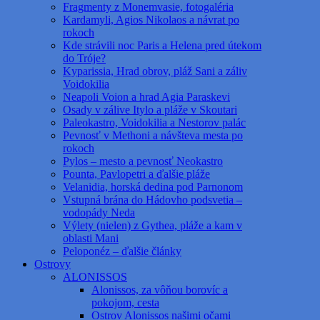
Fragmenty z Monemvasie, fotogaléria
Kardamyli, Agios Nikolaos a návrat po
rokoch
Kde strávili noc Paris a Helena pred útekom
do Tróje?
Kyparissia, Hrad obrov, pláž Sani a záliv
Voidokilia
Neapoli Voion a hrad Agia Paraskevi
Osady v zálive Itylo a pláže v Skoutari
Paleokastro, Voidokilia a Nestorov palác
Pevnosť v Methoni a návšteva mesta po
rokoch
Pylos – mesto a pevnosť Neokastro
Pounta, Pavlopetri a ďalšie pláže
Velanidia, horská dedina pod Parnonom
Vstupná brána do Hádovho podsvetia –
vodopády Neda
Výlety (nielen) z Gythea, pláže a kam v
oblasti Mani
Peloponéz – ďalšie články
Ostrovy
ALONISSOS
Alonissos, za vôňou borovíc a
pokojom, cesta
Ostrov Alonissos našimi očami