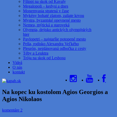
Filippi na skok od Kavaly
Megalopoli – kedysi a dnes
Monemvasia stratená v čase
Mykény bohaté zlatom, zaliate krvou
Mystra, byzantské opevnené mesto
Nemea, mýtická a staroveká
Olympia, dejisko antických olympijských
hier
Pavlopetri – najstaršie potopené mesto
Pella, rodisko Alexandra Veľkého
Pleurón, neplánovaná odbočka z cesty
Téby a Leuktra
Trója na skok od Lesbosu
Videá
O nás
kontakt
Na kopec ku kostolom Agios Georgios a
Agios Nikolaos
komentáre 2