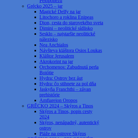
Peloponézu
Grécko 2025 – jar
Magické Delfy na jar
Litochoro a roklina Enipeas
Dion, cesta do starovekého sveta
Dimini – neolitické sídlisko
Sesklo – najstaršie neolitické
nálezisko
Nea Anchialos
Návšteva kláštora Osios Loukas
Kláštor Jerusalem
Akrokorint na jar
Orchomenos: Zabudnutá perla
Boiótie
Hydra: Ostrov bez áut
Hydra: čo stihnete za pol dňa
Jaskyňa Franchthi – závan
prehistórie
Amfiareion Oropos
GRĚCKO 2024 – Skýros a Tinos
Skýros a Tinos, popis cesty
2024
Skýros, nenápadný, autentický
ostrov
Pláže na ostrove Skýros