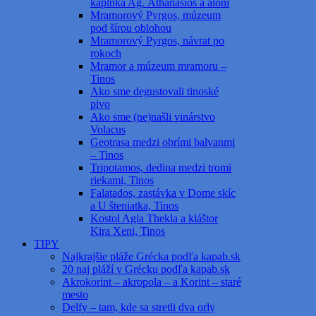
kaplnka Ag. Athanasios a aloni
Mramorový Pyrgos, múzeum
pod šírou oblohou
Mramorový Pyrgos, návrat po
rokoch
Mramor a múzeum mramoru –
Tinos
Ako sme degustovali tinoské
pivo
Ako sme (ne)našli vinárstvo
Volacus
Geotrasa medzi obrími balvanmi
– Tinos
Tripotamos, dedina medzi tromi
riekami, Tinos
Falatados, zastávka v Dome skíc
a U šteniatka, Tinos
Kostol Agia Thekla a kláštor
Kira Xeni, Tinos
TIPY
Najkrajšie pláže Grécka podľa kapab.sk
20 naj pláží v Grécku podľa kapab.sk
Akrokorint – akropola – a Korint – staré
mesto
Delfy – tam, kde sa stretli dva orly