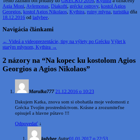
Tento záznam bol pridaný do
GRÉCKO 2016
,
Kythira
a označený
Agia Moni
,
Avlemonas
,
Diakofti
,
grécke ostrovy
,
kostol Agios
Georgios
,
kostol Agios Nikolaos
,
Kythira
,
ruiny mlyna
,
turistika
dňa
18.12.2016
od
ladybee
.
Navigácia článkami
←
Videá a videoprezentácie, tipy na výlety po Grécku
Výlet k
starým mlynom, Kythira
→
2 názory na “
Na kopec ku kostolom Agios
Georgios a Agios Nikolaos
”
Marulka777
21.12.2016 o 10:23
Dakujem Katka, znova som si obohatila moje vedomosti z
Grécka Tvojím prostredníctvom. Krásne a zrozumiteľne
opisuješ a hlavne pútavo !!!
Odpovedať
↓
ladybee
Autor
01.01.2017 o 22:53