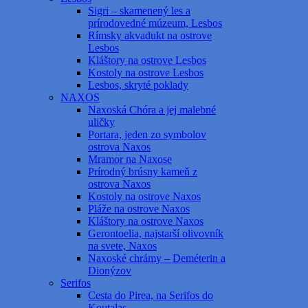
Sigri – skamenený les a
prírodovedné múzeum, Lesbos
Rímsky akvadukt na ostrove
Lesbos
Kláštory na ostrove Lesbos
Kostoly na ostrove Lesbos
Lesbos, skryté poklady
NAXOS
Naxoská Chóra a jej malebné
uličky
Portara, jeden zo symbolov
ostrova Naxos
Mramor na Naxose
Prírodný brúsny kameň z
ostrova Naxos
Kostoly na ostrove Naxos
Pláže na ostrove Naxos
Kláštory na ostrove Naxos
Gerontoelia, najstarší olivovník
na svete, Naxos
Naxoské chrámy – Deméterin a
Dionýzov
Serifos
Cesta do Pirea, na Serifos do
Koutalas