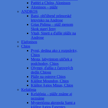
Patitiri a Chóra, Alonissos
Alonissos – pláže
ANDROS
Batsi, obľúbené prímorské
letovisko na Androse
Grias Pidima – pláž menom
Skok starej ženy
Vitali, Sineti a ďalšie pláže na
Androse
Elafonisos
Chios
Pyrgi, dedina ako z rozprávky,
Chios
Mesta, labyrintom uličiek a
podchodov, Chios
Olympi, ďalšia z čarovných
dedín Chiosu
Pláže na ostrove Chios
Kláštor Moundon, Chios
Kláštor Agios Minas, Chios
Kefalónia
Kefalónia – pláže známe aj
neznáme
Mysteriózna akropola Sami a
kláštor Agios Fanentes