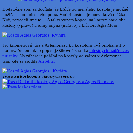
Dodatočne som sa dočítala, že kľúče od menšieho kostola je možné
požičať si od miestneho popa. Vnútri kostola je mozaiková dlážka.
Nuž, nevedeli sme to… A takto vyzerá kopec, na ktorom stoja oba
kostoly (vpravo) a ruiny mlyna (naľavo) z kláštora Agia Moni.
Trojkilometrová túra z Avlemonasu ku kostolom trvá približne 1,5
hodiny. Aspoň tak to popisuje šikovná stránka
miestnych nadšencov
turistiky
. Na zábere je pohľad na kostoly od zálivu v Avlemonas,
tam, kde sa zrodila
Afrodita.
Trasa ku kostolom z viacerých smerov