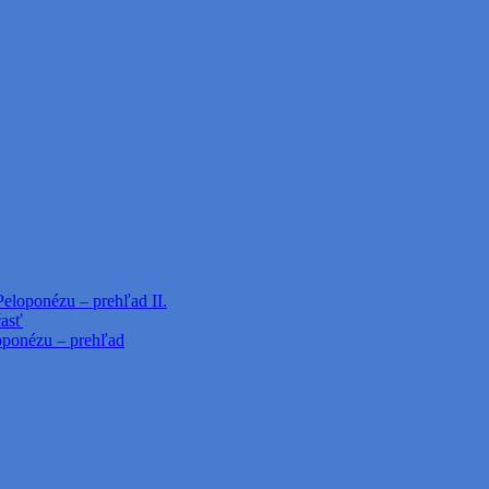
Peloponézu – prehľad II.
časť
loponézu – prehľad