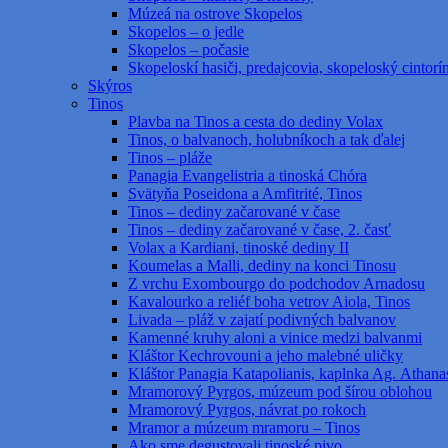
Múzeá na ostrove Skopelos
Skopelos – o jedle
Skopelos – počasie
Skopeloskí hasiči, predajcovia, skopeloský cintorí
Skýros
Tinos
Plavba na Tinos a cesta do dediny Volax
Tinos, o balvanoch, holubníkoch a tak ďalej
Tinos – pláže
Panagia Evangelistria a tinoská Chóra
Svätyňa Poseidona a Amfitrité, Tinos
Tinos – dediny začarované v čase
Tinos – dediny začarované v čase, 2. časť
Volax a Kardiani, tinoské dediny II
Koumelas a Malli, dediny na konci Tinosu
Z vrchu Exombourgo do podchodov Arnadosu
Kavalourko a reliéf boha vetrov Aiola, Tinos
Livada – pláž v zajatí podivných balvanov
Kamenné kruhy aloni a vinice medzi balvanmi
Kláštor Kechrovouni a jeho malebné uličky
Kláštor Panagia Katapolianis, kaplnka Ag. Athanas
Mramorový Pyrgos, múzeum pod šírou oblohou
Mramorový Pyrgos, návrat po rokoch
Mramor a múzeum mramoru – Tinos
Ako sme degustovali tinoské pivo