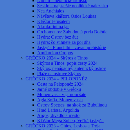
Dimini – neolitické sídlisko
Sesklo – najstaršie neolitické nálezisko
Nea Anchialos
Návšteva kláštora Osios Loukas
Kláštor Jerusalem
Akrokorint na jar
Orchomenos: Zabudnutá perla Boiótie
Hydra: Ostrov bez áut
Hydra: čo stihnete za pol dňa
Jaskyňa Franchthi – závan prehistórie
Amfiareion Oropos
GRĚCKO 2024 – Skýros a Tinos
Skýros a Tinos, popis cesty 2024
Skýros, nenápadný, autentický ostrov
Pláže na ostrove Skýros
GRÉCKO 2024 – PELOPONÉZ
Cesta na Peloponéz 2024
Jarné obdobie v Grécku
Monemvasia v jarnom šate
Agia Sofia, Monemvasia
Ostrov Spetses, na skok za Bubulinou
Hrad Larissa, Argolida
Argos, divadlo a mesto
Kláštor Mega Spileo, Veľká jaskyňa
GRÉCKO 2023 – Chios, Lesbos a Trója