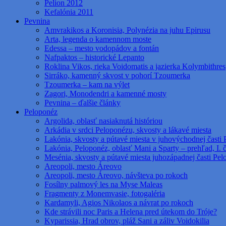
Pelion 2012
Kefalónia 2011
Pevnina
Amvrakikos a Koronisia, Polynézia na juhu Epirusu
Arta, legenda o kamennom moste
Edessa – mesto vodopádov a fontán
Nafpaktos – historické Lepanto
Roklina Vikos, rieka Voidomatis a jazierka Kolymbithres
Sirráko, kamenný skvost v pohorí Tzoumerka
Tzoumerka – kam na výlet
Zagori, Monodendri a kamenné mosty
Pevnina – ďalšie články
Peloponéz
Argolida, oblasť nasiaknutá históriou
Arkádia v srdci Peloponézu, skvosty a lákavé miesta
Lakónia, skvosty a pútavé miesta v juhovýchodnej časti 
Lakónia, Peloponéz, oblasť Mani a Sparty – prehľad, I. 
Mesénia, skvosty a pútavé miesta juhozápadnej časti Pe
Areopoli, mesto Áreovo
Areopoli, mesto Áreovo, návšteva po rokoch
Fosílny palmový les na Myse Maleas
Fragmenty z Monemvasie, fotogaléria
Kardamyli, Agios Nikolaos a návrat po rokoch
Kde strávili noc Paris a Helena pred útekom do Tróje?
Kyparissia, Hrad obrov, pláž Sani a záliv Voidokilia