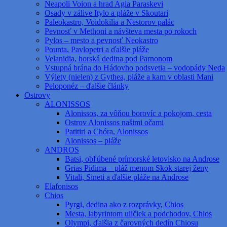
Neapoli Voion a hrad Agia Paraskevi
Osady v zálive Itylo a pláže v Skoutari
Paleokastro, Voidokilia a Nestorov palác
Pevnosť v Methoni a návšteva mesta po rokoch
Pylos – mesto a pevnosť Neokastro
Pounta, Pavlopetri a ďalšie pláže
Velanidia, horská dedina pod Parnonom
Vstupná brána do Hádovho podsvetia – vodopády Neda
Výlety (nielen) z Gythea, pláže a kam v oblasti Mani
Peloponéz – ďalšie články
Ostrovy
ALONISSOS
Alonissos, za vôňou borovíc a pokojom, cesta
Ostrov Alonissos našimi očami
Patitiri a Chóra, Alonissos
Alonissos – pláže
ANDROS
Batsi, obľúbené prímorské letovisko na Androse
Grias Pidima – pláž menom Skok starej ženy
Vitali, Sineti a ďalšie pláže na Androse
Elafonisos
Chios
Pyrgi, dedina ako z rozprávky, Chios
Mesta, labyrintom uličiek a podchodov, Chios
Olympi, ďalšia z čarovných dedín Chiosu