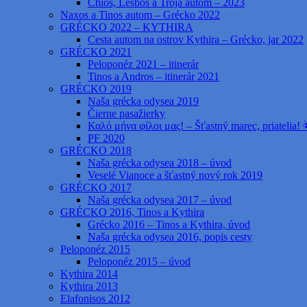
Chios, Lesbos a Trója autom – 2023
Naxos a Tinos autom – Grécko 2022
GRÉCKO 2022 – KYTHIRA
Cesta autom na ostrov Kythira – Grécko, jar 2022
GRÉCKO 2021
Peloponéz 2021 – itinerár
Tinos a Andros – itinerár 2021
GRÉCKO 2019
Naša grécka odysea 2019
Čierne pasažierky
Καλό μήνα φίλοι μας! – Šťastný marec, priatelia! 
PF 2020
GRÉCKO 2018
Naša grécka odysea 2018 – úvod
Veselé Vianoce a šťastný nový rok 2019
GRÉCKO 2017
Naša grécka odysea 2017 – úvod
GRÉCKO 2016, Tinos a Kythira
Grécko 2016 – Tinos a Kythira, úvod
Naša grécka odysea 2016, popis cesty
Peloponéz 2015
Peloponéz 2015 – úvod
Kythira 2014
Kythira 2013
Elafonisos 2012