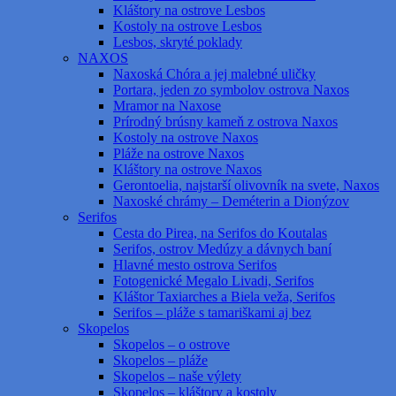
Kláštory na ostrove Lesbos
Kostoly na ostrove Lesbos
Lesbos, skryté poklady
NAXOS
Naxoská Chóra a jej malebné uličky
Portara, jeden zo symbolov ostrova Naxos
Mramor na Naxose
Prírodný brúsny kameň z ostrova Naxos
Kostoly na ostrove Naxos
Pláže na ostrove Naxos
Kláštory na ostrove Naxos
Gerontoelia, najstarší olivovník na svete, Naxos
Naxoské chrámy – Deméterin a Dionýzov
Serifos
Cesta do Pirea, na Serifos do Koutalas
Serifos, ostrov Medúzy a dávnych baní
Hlavné mesto ostrova Serifos
Fotogenické Megalo Livadi, Serifos
Kláštor Taxiarches a Biela veža, Serifos
Serifos – pláže s tamariškami aj bez
Skopelos
Skopelos – o ostrove
Skopelos – pláže
Skopelos – naše výlety
Skopelos – kláštory a kostoly