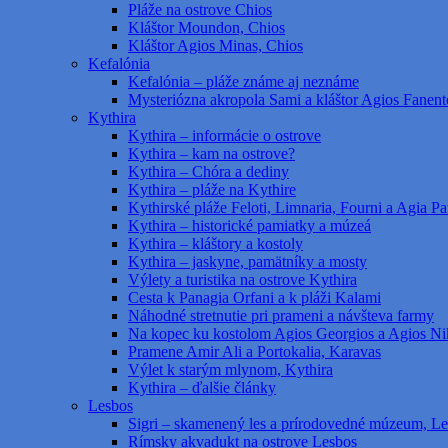
Pláže na ostrove Chios
Kláštor Moundon, Chios
Kláštor Agios Minas, Chios
Kefalónia
Kefalónia – pláže známe aj neznáme
Mysteriózna akropola Sami a kláštor Agios Fanent
Kythira
Kythira – informácie o ostrove
Kythira – kam na ostrove?
Kythira – Chóra a dediny
Kythira – pláže na Kythire
Kythirské pláže Feloti, Limnaria, Fourni a Agia Pat
Kythira – historické pamiatky a múzeá
Kythira – kláštory a kostoly
Kythira – jaskyne, pamätníky a mosty
Výlety a turistika na ostrove Kythira
Cesta k Panagia Orfani a k pláži Kalami
Náhodné stretnutie pri prameni a návšteva farmy
Na kopec ku kostolom Agios Georgios a Agios Ni
Pramene Amir Ali a Portokalia, Karavas
Výlet k starým mlynom, Kythira
Kythira – ďalšie články
Lesbos
Sigri – skamenený les a prírodovedné múzeum, L
Rímsky akvadukt na ostrove Lesbos