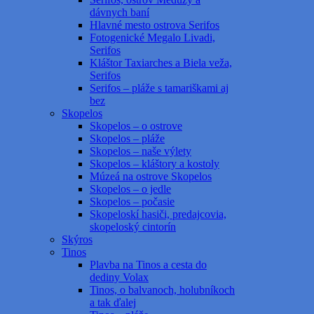
dávnych baní
Hlavné mesto ostrova Serifos
Fotogenické Megalo Livadi,
Serifos
Kláštor Taxiarches a Biela veža,
Serifos
Serifos – pláže s tamariškami aj
bez
Skopelos
Skopelos – o ostrove
Skopelos – pláže
Skopelos – naše výlety
Skopelos – kláštory a kostoly
Múzeá na ostrove Skopelos
Skopelos – o jedle
Skopelos – počasie
Skopeloskí hasiči, predajcovia,
skopeloský cintorín
Skýros
Tinos
Plavba na Tinos a cesta do
dediny Volax
Tinos, o balvanoch, holubníkoch
a tak ďalej