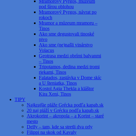
Mramorový Pyrgos, múzeum
pod šírou oblohou
Mramorový Pyrgos, návrat po
rokoch
Mramor a múzeum mramoru –
Tinos
Ako sme degustovali tinoské
pivo
Ako sme (ne)našli vinárstvo
Volacus
Geotrasa medzi obrími balvanmi
– Tinos
Tripotamos, dedina medzi tromi
riekami, Tinos
Falatados, zastávka v Dome skíc
a U šteniatka, Tinos
Kostol Agia Thekla a kláštor
Kira Xeni, Tinos
TIPY
Najkrajšie pláže Grécka podľa kapab.sk
20 naj pláží v Grécku podľa kapab.sk
Akrokorint – akropola – a Korint – staré
mesto
Delfy – tam, kde sa stretli dva orly
Filippi na skok od Kavaly