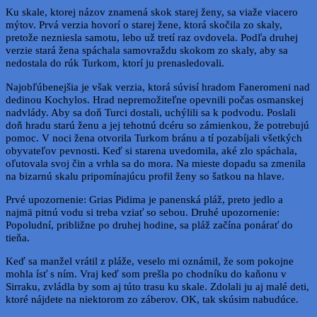
Ku skale, ktorej názov znamená skok starej ženy, sa viaže viacero
mýtov. Prvá verzia hovorí o starej žene, ktorá skočila zo skaly,
pretože nezniesla samotu, lebo už tretí raz ovdovela. Podľa druhej
verzie stará žena spáchala samovraždu skokom zo skaly, aby sa
nedostala do rúk Turkom, ktorí ju prenasledovali.
Najobľúbenejšia je však verzia, ktorá súvisí hradom Faneromeni nad
dedinou Kochylos. Hrad nepremožiteľne opevnili počas osmanskej
nadvlády. Aby sa doň Turci dostali, uchýlili sa k podvodu. Poslali
doň hradu starú ženu a jej tehotnú dcéru so zámienkou, že potrebujú
pomoc. V noci žena otvorila Turkom bránu a tí pozabíjali všetkých
obyvateľov pevnosti. Keď si starena uvedomila, aké zlo spáchala,
oľutovala svoj čin a vrhla sa do mora. Na mieste dopadu sa zmenila
na bizarnú skalu pripomínajúcu profil ženy so šatkou na hlave.
Prvé upozornenie: Grias Pidima je panenská pláž, preto jedlo a
najmä pitnú vodu si treba vziať so sebou. Druhé upozornenie:
Popoludní, približne po druhej hodine, sa pláž začína ponárať do
tieňa.
Keď sa manžel vrátil z pláže, veselo mi oznámil, že som pokojne
mohla ísť s ním. Vraj keď som prešla po chodníku do kaňonu v
Sirraku, zvládla by som aj túto trasu ku skale. Zdolali ju aj malé deti,
ktoré nájdete na niektorom zo záberov. OK, tak skúsim nabudúce.