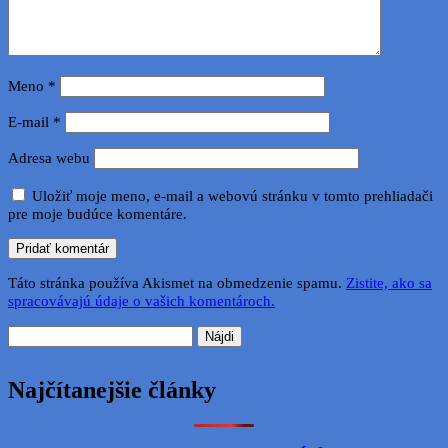
Meno
*
E-mail
*
Adresa webu
Uložiť moje meno, e-mail a webovú stránku v tomto prehliadači
pre moje budúce komentáre.
Táto stránka používa Akismet na obmedzenie spamu.
Zistite, ako sa
spracovávajú údaje o vašich komentároch.
Hľadať:
Najčítanejšie články