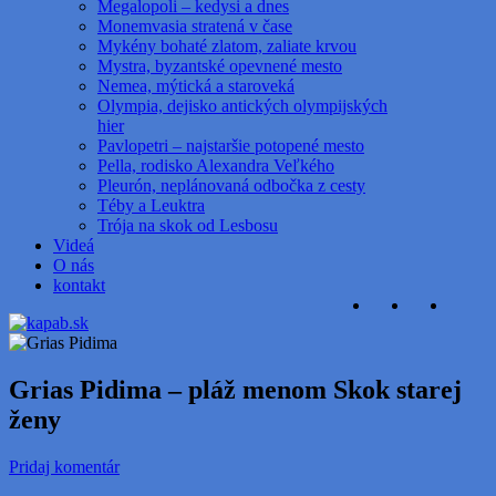
Megalopoli – kedysi a dnes
Monemvasia stratená v čase
Mykény bohaté zlatom, zaliate krvou
Mystra, byzantské opevnené mesto
Nemea, mýtická a staroveká
Olympia, dejisko antických olympijských
hier
Pavlopetri – najstaršie potopené mesto
Pella, rodisko Alexandra Veľkého
Pleurón, neplánovaná odbočka z cesty
Téby a Leuktra
Trója na skok od Lesbosu
Videá
O nás
kontakt
Grias Pidima – pláž menom Skok starej
ženy
Pridaj komentár