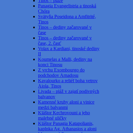
Tinos – pláže
Panagia Evangelistria a tinoská
Chóra
Svätyňa Poseidona a Amfitrité,
Tinos
Tinos – dediny začarované v
čase
Tinos – dediny začarované v
čase, 2. časť
Volax a Kardiani, tinoské dediny
II
Koumelas a Malli, dediny na
konci Tinosu
Z vrchu Exombourgo do
podchodov Arnadosu
Kavalourko a reliéf boha vetrov
Aiola, Tinos
Livada – pláž v zajatí podivných
balvanov
Kamenné kruhy aloni a vinice
medzi balvanmi
Kláštor Kechrovouni a jeho
malebné uličky
Kláštor Panagia Katapolianis,
kaplnka Ag. Athanasios a aloni