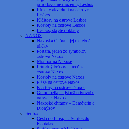
prírodovedné múzeum, Lesbos
Rímsky akvadukt na ostrove
Lesbos
Kláštory na ostrove Lesbos
Kostoly na ostrove Lesbos
Lesbos, skryté poklady
NAXOS
Naxoská Chóra a jej malebné
uličky
Portara, jeden zo symbolov
ostrova Naxos
Mramor na Naxose
Prírodný brúsny kameň z
ostrova Naxos
Kostoly na ostrove Naxos
Pláže na ostrove Naxos
Kláštory na ostrove Naxos
Gerontoelia, najstarší olivovník
na svete, Naxos
Naxoské chrámy – Deméterin a
Dionýzov
Serifos
Cesta do Pirea, na Serifos do
Koutalas
Serifos, ostrov Medúzy a