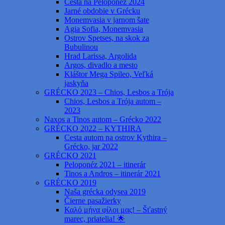
Cesta na Peloponéz 2024
Jarné obdobie v Grécku
Monemvasia v jarnom šate
Agia Sofia, Monemvasia
Ostrov Spetses, na skok za
Bubulinou
Hrad Larissa, Argolida
Argos, divadlo a mesto
Kláštor Mega Spileo, Veľká
jaskyňa
GRÉCKO 2023 – Chios, Lesbos a Trója
Chios, Lesbos a Trója autom –
2023
Naxos a Tinos autom – Grécko 2022
GRÉCKO 2022 – KYTHIRA
Cesta autom na ostrov Kythira –
Grécko, jar 2022
GRÉCKO 2021
Peloponéz 2021 – itinerár
Tinos a Andros – itinerár 2021
GRÉCKO 2019
Naša grécka odysea 2019
Čierne pasažierky
Καλό μήνα φίλοι μας! – Šťastný
marec, priatelia! 🌟