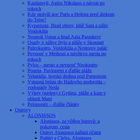
Kardamyli, Agios Nikolaos a návrat po
rokoch
Kde strávili noc Paris a Helena pred útekom
do Tróje?
Kyparissia, Hrad obrov, pláž Sani a záliv
Voidokilia
Neapoli Voion a hrad Agia Paraskevi
Osady v zálive Itylo a pláže v Skoutari
Paleokastro, Voidokilia a Nestorov palác
Pevnosť v Methoni a návšteva mesta po
rokoch
Pylos – mesto a pevnosť Neokastro
Pounta, Pavlopetri a ďalšie pláže
Velanidia, horská dedina pod Parnonom
Vstupná brána do Hádovho podsvetia –
vodopády Neda
Výlety (nielen) z Gythea, pláže a kam v
oblasti Mani
Peloponéz – ďalšie články
Ostrovy
ALONISSOS
Alonissos, za vôňou borovíc a
pokojom, cesta
Ostrov Alonissos našimi očami
Patitiri a Chóra, Alonissos