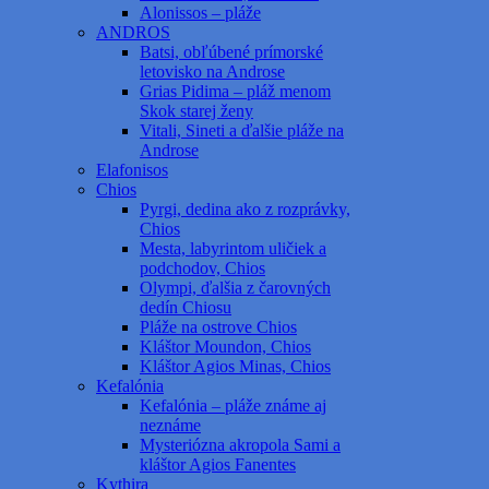
Alonissos – pláže
ANDROS
Batsi, obľúbené prímorské
letovisko na Androse
Grias Pidima – pláž menom
Skok starej ženy
Vitali, Sineti a ďalšie pláže na
Androse
Elafonisos
Chios
Pyrgi, dedina ako z rozprávky,
Chios
Mesta, labyrintom uličiek a
podchodov, Chios
Olympi, ďalšia z čarovných
dedín Chiosu
Pláže na ostrove Chios
Kláštor Moundon, Chios
Kláštor Agios Minas, Chios
Kefalónia
Kefalónia – pláže známe aj
neznáme
Mysteriózna akropola Sami a
kláštor Agios Fanentes
Kythira