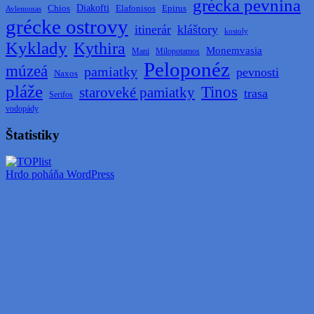
grécka pevnina
Diakofti
Elafonisos
Chios
Epirus
Avlemonas
grécke ostrovy
itinerár
kláštory
kostoly
Kyklady
Kythira
Monemvasia
Mani
Milopotamos
Peloponéz
múzeá
pamiatky
pevnosti
Naxos
pláže
Tinos
staroveké pamiatky
trasa
Serifos
vodopády
Štatistiky
Hrdo poháňa WordPress