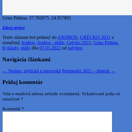
Grias Pidima:
37.782875
,
24.957891
Zdroj mýtov
Tento záznam bol pridaný do
ANDROS
,
GRÉCKO 2021
a
označený
Andros
,
Andros - pláže
,
Grécko 2021
,
Grias Pidima
,
Kyklady
,
pláže
dňa
07.01.2022
od
ladybee
.
Navigácia článkami
←
Nemea, mýtická a staroveká
Peloponéz 2021 – itinerár
→
Pridaj komentár
Vaša e-mailová adresa nebude zverejnená.
Vyžadované polia sú
označené
*
Komentár
*