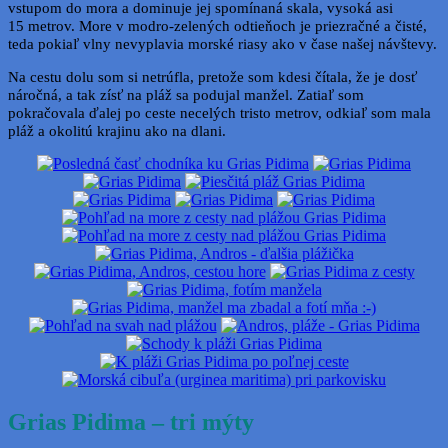
vstupom do mora a dominuje jej spomínaná skala, vysoká asi
15 metrov. More v modro-zelených odtieňoch je priezračné a čisté,
teda pokiaľ vlny nevyplavia morské riasy ako v čase našej návštevy.
Na cestu dolu som si netrúfla, pretože som kdesi čítala, že je dosť
náročná, a tak zísť na pláž sa podujal manžel. Zatiaľ som
pokračovala ďalej po ceste necelých tristo metrov, odkiaľ som mala
pláž a okolitú krajinu ako na dlani.
Grias Pidima – tri mýty