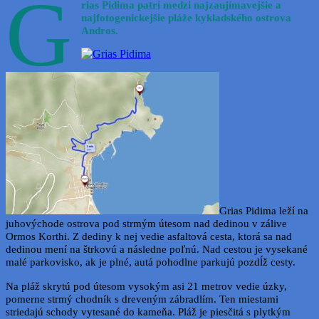
G
rias Pidima patrí medzi najzaujímavejšie a
najfotogenickejšie pláže kykladského ostrova
Andros.
Grias Pidima leží na
juhovýchode ostrova pod strmým útesom nad dedinou v zálive
Ormos Korthi. Z dediny k nej vedie asfaltová cesta, ktorá sa nad
dedinou mení na štrkovú a následne poľnú. Nad cestou je vysekané
malé parkovisko, ak je plné, autá pohodlne parkujú pozdĺž cesty.
Na pláž skrytú pod útesom vysokým asi 21 metrov vedie úzky,
pomerne strmý chodník s dreveným zábradlím. Ten miestami
striedajú schody vytesané do kameňa. Pláž je piesčitá s plytkým