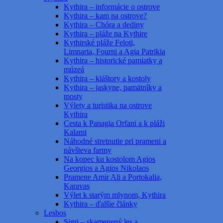
Kythira – informácie o ostrove
Kythira – kam na ostrove?
Kythira – Chóra a dediny
Kythira – pláže na Kythire
Kythirské pláže Feloti,
Limnaria, Fourni a Agia Patrikia
Kythira – historické pamiatky a
múzeá
Kythira – kláštory a kostoly
Kythira – jaskyne, pamätníky a
mosty
Výlety a turistika na ostrove
Kythira
Cesta k Panagia Orfani a k pláži
Kalami
Náhodné stretnutie pri prameni a
návšteva farmy
Na kopec ku kostolom Agios
Georgios a Agios Nikolaos
Pramene Amir Ali a Portokalia,
Karavas
Výlet k starým mlynom, Kythira
Kythira – ďalšie články
Lesbos
Sigri – skamenený les a