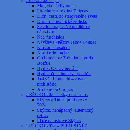
Grécko 2025 – jar
Magické Delfy na jar
Litochoro a roklina Enipeas
Dion, cesta do starovekého sveta
Dimini – neolitické sídlisko
Sesklo – najstaršie neolitické
nálezisko
Nea Anchialos
Návšteva kláštora Osios Loukas
Kláštor Jerusalem
Akrokorint na jar
Orchomenos: Zabudnutá perla
Boiótie
Hydra: Ostrov bez áut
Hydra: čo stihnete za pol dňa
Jaskyňa Franchthi – závan
prehistórie
Amfiareion Oropos
GRĚCKO 2024 – Skýros a Tinos
Skýros a Tinos, popis cesty
2024
Skýros, nenápadný, autentický
ostrov
Pláže na ostrove Skýros
GRÉCKO 2024 – PELOPONÉZ