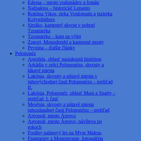
Edessa – mesto vodopádov a fontán
Nafpaktos – historické Lepanto
Roklina Vikos, rieka Voidomatis a jazierka
Kolymbithres
Sirráko, kamenný skvost v pohorí
Tzoumerka
Tzoumerka – kam na výlet
Zagori, Monodendri a kamenné mosty
Pevnina – ďalšie články
Peloponéz
Argolida, oblasť nasiaknutá históriou
Arkádia v srdci Peloponézu, skvosty a
lákavé miesta
Lakónia, skvosty a pútavé miesta v
juhovýchodnej časti Peloponézu – prehľad
II.
Lakónia, Peloponéz, oblasť Mani a Sparty –
prehľad, I. časť
Mesénia, skvosty a pútavé miesta
juhozápadnej časti Peloponézu – prehľad
Areopoli, mesto Áreovo
Areopoli, mesto Áreovo, návšteva po
rokoch
Fosílny palmový les na Myse Maleas
Fragmenty z Monemvasie, fotogaléria