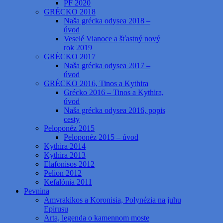
PF 2020
GRÉCKO 2018
Naša grécka odysea 2018 –
úvod
Veselé Vianoce a šťastný nový
rok 2019
GRÉCKO 2017
Naša grécka odysea 2017 –
úvod
GRÉCKO 2016, Tinos a Kythira
Grécko 2016 – Tinos a Kythira,
úvod
Naša grécka odysea 2016, popis
cesty
Peloponéz 2015
Peloponéz 2015 – úvod
Kythira 2014
Kythira 2013
Elafonisos 2012
Pelion 2012
Kefalónia 2011
Pevnina
Amvrakikos a Koronisia, Polynézia na juhu
Epirusu
Arta, legenda o kamennom moste