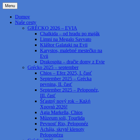
Preskočiť
Menu
na
Grécko cestami, necestami – Greece by
kapab.sk
obsah
Domov
roads and no roads
Naše cesty
GRÉCKO 2026 – EVIA
Chalkida – od hradu po maják
Limni na Megalo Savvato
Kláštor Galataki na Evii
Karystos, malebné mestečko na
Evii
Drakospita – dračie domy z Evie
Grécko 2025 – september
Chios – Efez 2025, I. časť
September 2025 – Grécka
pevnina, II. časť
September 2025 – Peloponéz,
III. časť
Šťastný nový rok – Καλή
Χρονιά 2026!
Agia Markella, Chios
Múzeum soli, Tourlida
Pevnosť Rio, Peloponéz
Achája, skryté klenoty
Peloponézu