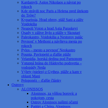
Kardamyli, Agios Nikolaos a návrat po
rokoch
Kde strávili noc Paris a Helena pred útekom
do Tróje?
Kyparissia, Hrad obrov, pláž Sani a záliv
Voidokilia
Neapoli Voion a hrad Agia Paraskevi
Osady v zálive Itylo a pláže v Skoutari
Paleokastro, Voidokilia a Nestorov palác
Pevnosť v Methoni a návšteva mesta po
rokoch
Pylos – mesto a pevnosť Neokastro
Pounta, Pavlopetri a ďalšie pláže
Velanidia, horská dedina pod Parnonom
Vstupná brána do Hádovho podsvetia –
vodopády Neda
Výlety (nielen) z Gythea, pláže a kam v
oblasti Mani
Peloponéz – ďalšie články
Ostrovy
ALONISSOS
Alonissos, za vôňou borovíc a
pokojom, cesta
Ostrov Alonissos našimi očami
Patitiri a Chóra, Alonissos