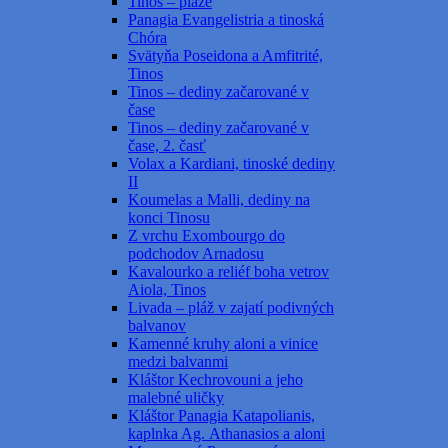
Tinos – pláže
Panagia Evangelistria a tinoská
Chóra
Svätyňa Poseidona a Amfitrité,
Tinos
Tinos – dediny začarované v
čase
Tinos – dediny začarované v
čase, 2. časť
Volax a Kardiani, tinoské dediny
II
Koumelas a Malli, dediny na
konci Tinosu
Z vrchu Exombourgo do
podchodov Arnadosu
Kavalourko a reliéf boha vetrov
Aiola, Tinos
Livada – pláž v zajatí podivných
balvanov
Kamenné kruhy aloni a vinice
medzi balvanmi
Kláštor Kechrovouni a jeho
malebné uličky
Kláštor Panagia Katapolianis,
kaplnka Ag. Athanasios a aloni