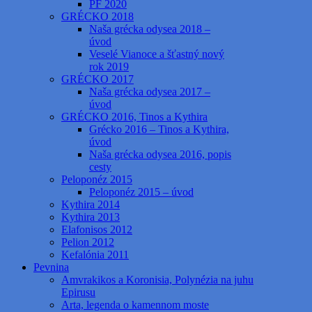
PF 2020
GRÉCKO 2018
Naša grécka odysea 2018 –
úvod
Veselé Vianoce a šťastný nový
rok 2019
GRÉCKO 2017
Naša grécka odysea 2017 –
úvod
GRÉCKO 2016, Tinos a Kythira
Grécko 2016 – Tinos a Kythira,
úvod
Naša grécka odysea 2016, popis
cesty
Peloponéz 2015
Peloponéz 2015 – úvod
Kythira 2014
Kythira 2013
Elafonisos 2012
Pelion 2012
Kefalónia 2011
Pevnina
Amvrakikos a Koronisia, Polynézia na juhu
Epirusu
Arta, legenda o kamennom moste