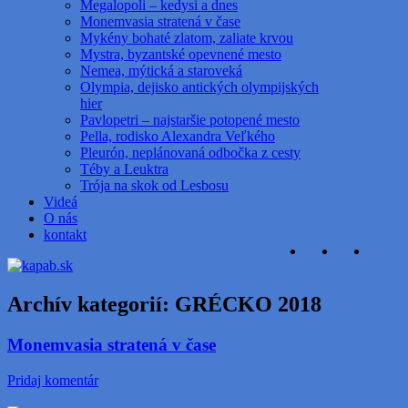
Megalopoli – kedysi a dnes
Monemvasia stratená v čase
Mykény bohaté zlatom, zaliate krvou
Mystra, byzantské opevnené mesto
Nemea, mýtická a staroveká
Olympia, dejisko antických olympijských
hier
Pavlopetri – najstaršie potopené mesto
Pella, rodisko Alexandra Veľkého
Pleurón, neplánovaná odbočka z cesty
Téby a Leuktra
Trója na skok od Lesbosu
Videá
O nás
kontakt
Archív kategorií:
GRÉCKO 2018
Monemvasia stratená v čase
Pridaj komentár