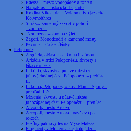
Edessa – mesto vodopádov a fontán
Nafpaktos – historické Lepanto
Roklina Vikos, rieka Voidomatis a jazierka
Kolymbithres
Sirráko, kamenný skvost v pohorí
Tzoumerka
Tzoumerka – kam na výlet
Zagori, Monodendri a kamenné mosty
Pevnina – ďalšie články
Peloponéz
Argolida, oblasť nasiaknutá históriou
Arkádia v srdci Peloponézu, skvosty a
lákavé miesta
Lakónia, skvosty a pútavé miesta v
juhovýchodnej časti Peloponézu – prehľad
II.
Lakónia, Peloponéz, oblasť Mani a Sparty –
prehľad, I. časť
Mesénia, skvosty a pútavé miesta
juhozápadnej časti Peloponézu – prehľad
Areopoli, mesto Áreovo
Areopoli, mesto Áreovo, návšteva po
rokoch
Fosílny palmový les na Myse Maleas
Fragmenty z Monemvasie, fotogaléria