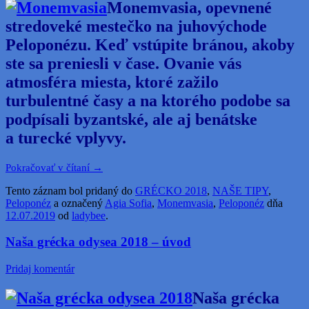
Monemvasia, opevnené
stredoveké mestečko na juhovýchode
Peloponézu. Keď vstúpite bránou, akoby
ste sa preniesli v čase. Ovanie vás
atmosféra miesta, ktoré zažilo
turbulentné časy a na ktorého podobe sa
podpísali byzantské, ale aj benátske
a turecké vplyvy.
Pokračovať v čítaní
→
Tento záznam bol pridaný do
GRÉCKO 2018
,
NAŠE TIPY
,
Peloponéz
a označený
Agia Sofia
,
Monemvasia
,
Peloponéz
dňa
12.07.2019
od
ladybee
.
Naša grécka odysea 2018 – úvod
Pridaj komentár
Naša grécka