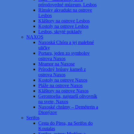
prírodovedné múzeum, Lesbos
Rímsky akvadukt na ostrove
Lesbos
Kláštory na ostrove Lesbos
Kostoly na ostrove Lesbos
Lesbos, skryté poklady
NAXOS
Naxoská Chóra a jej malebné
uličky
Portara, jeden zo symbolov
ostrova Naxos
Mramor na Naxose
Prírodný brúsny kameň z
ostrova Naxos
Kostoly na ostrove Naxos
Pláže na ostrove Naxos
Kláštory na ostrove Naxos
Gerontoelia, najstarší olivovník
na svete, Naxos
Naxoské chrámy – Deméterin a
Dionýzov
Serifos
Cesta do Pirea, na Serifos do
Koutalas
Serifos, ostrov Medúzy a