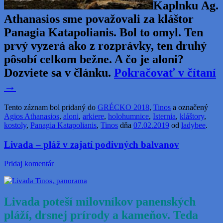
Kaplnku Ag.
Athanasios sme považovali za kláštor
Panagia Katapolianis. Bol to omyl. Ten
prvý vyzerá ako z rozprávky, ten druhý
pôsobí celkom bežne. A čo je aloni?
Dozviete sa v článku.
Pokračovať v čítaní
→
Tento záznam bol pridaný do
GRÉCKO 2018
,
Tinos
a označený
Agios Athanasios
,
aloni
,
arkiere
,
holohumnice
,
Isternia
,
kláštory
,
kostoly
,
Panagia Katapolianis
,
Tinos
dňa
07.02.2019
od
ladybee
.
Livada – pláž v zajatí podivných balvanov
Pridaj komentár
Livada poteší milovníkov panenských
pláží, drsnej prírody a kameňov. Teda