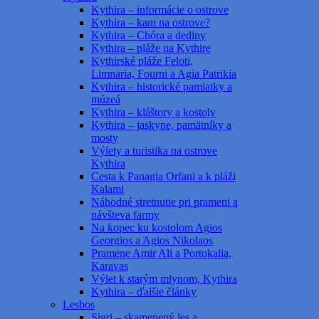
Kythira – informácie o ostrove
Kythira – kam na ostrove?
Kythira – Chóra a dediny
Kythira – pláže na Kythire
Kythirské pláže Feloti,
Limnaria, Fourni a Agia Patrikia
Kythira – historické pamiatky a
múzeá
Kythira – kláštory a kostoly
Kythira – jaskyne, pamätníky a
mosty
Výlety a turistika na ostrove
Kythira
Cesta k Panagia Orfani a k pláži
Kalami
Náhodné stretnutie pri prameni a
návšteva farmy
Na kopec ku kostolom Agios
Georgios a Agios Nikolaos
Pramene Amir Ali a Portokalia,
Karavas
Výlet k starým mlynom, Kythira
Kythira – ďalšie články
Lesbos
Sigri – skamenený les a