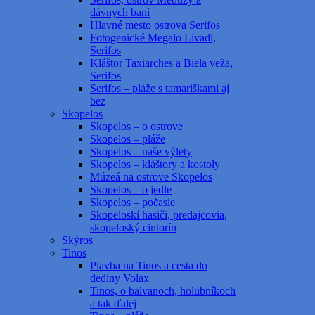
dávnych baní
Hlavné mesto ostrova Serifos
Fotogenické Megalo Livadi,
Serifos
Kláštor Taxiarches a Biela veža,
Serifos
Serifos – pláže s tamariškami aj
bez
Skopelos
Skopelos – o ostrove
Skopelos – pláže
Skopelos – naše výlety
Skopelos – kláštory a kostoly
Múzeá na ostrove Skopelos
Skopelos – o jedle
Skopelos – počasie
Skopeloskí hasiči, predajcovia,
skopeloský cintorín
Skýros
Tinos
Plavba na Tinos a cesta do
dediny Volax
Tinos, o balvanoch, holubníkoch
a tak ďalej