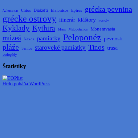
grécka pevnina
Diakofti
Elafonisos
Chios
Epirus
Avlemonas
grécke ostrovy
itinerár
kláštory
kostoly
Kyklady
Kythira
Monemvasia
Mani
Milopotamos
Peloponéz
múzeá
pamiatky
pevnosti
Naxos
pláže
Tinos
staroveké pamiatky
trasa
Serifos
vodopády
Štatistiky
Hrdo poháňa WordPress