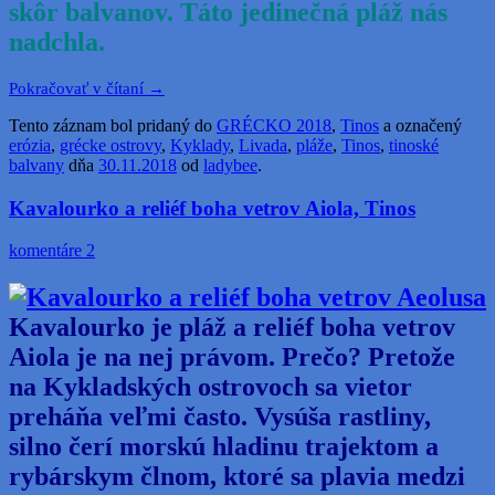
skôr balvanov. Táto jedinečná pláž nás
nadchla.
Pokračovať v čítaní
→
Tento záznam bol pridaný do
GRÉCKO 2018
,
Tinos
a označený
erózia
,
grécke ostrovy
,
Kyklady
,
Livada
,
pláže
,
Tinos
,
tinoské
balvany
dňa
30.11.2018
od
ladybee
.
Kavalourko a reliéf boha vetrov Aiola, Tinos
komentáre 2
Kavalourko je pláž a reliéf boha vetrov
Aiola je na nej právom. Prečo? Pretože
na Kykladských ostrovoch sa vietor
preháňa veľmi často. Vysúša rastliny,
silno čerí morskú hladinu trajektom a
rybárskym člnom, ktoré sa plavia medzi