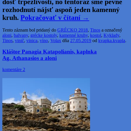
dosť trpezlivosti, no tentoraz sme pevne
rozhodnutí nájsť aspoň jeden kamenný
kruh.
Pokračovať v čítaní
→
Tento záznam bol pridaný do
GRÉCKO 2018
,
Tinos
a označený
aloni
,
balvany
,
grécke kostoly
,
kamenné kruhy
,
kostol
,
Kyklady
,
Tinos
,
vinič
,
vinica
,
víno
,
Volax
dňa
27.05.2019
od
kvapka.kvapla
.
Kláštor Panagia Katapolianis, kaplnka
Ag. Athanasios a aloni
komentáre 2