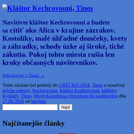
Navštívte kláštor Kechrovouni a budete
cítiť ako Alica v krajine zázrakov.
sa
Kostolíky, malé úhľadné domčeky, kvety
a záhradky, schody úzke aj široké, tiché
zákutia. Pokoj tohto miesta rušia len
kroky občasných návštevníkov.
Pokračovať v čítaní
→
Tento záznam bol pridaný do
GRÉCKO 2018
,
Tinos
a označený
grécke ostrovy
,
Kechrovouni
,
Kláštor Kechrovouni
,
kláštory
,
Kyklady
,
Tinos
,
Μονή Κοιμήσεως Θεοτόκου Κεχροβουνίου
dňa
27.09.2018
od
ladybee
.
Hľadať:
Najčítanejšie články