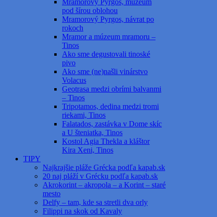
Mramorový Pyrgos, múzeum
pod šírou oblohou
Mramorový Pyrgos, návrat po
rokoch
Mramor a múzeum mramoru –
Tinos
Ako sme degustovali tinoské
pivo
Ako sme (ne)našli vinárstvo
Volacus
Geotrasa medzi obrími balvanmi
– Tinos
Tripotamos, dedina medzi tromi
riekami, Tinos
Falatados, zastávka v Dome skíc
a U šteniatka, Tinos
Kostol Agia Thekla a kláštor
Kira Xeni, Tinos
TIPY
Najkrajšie pláže Grécka podľa kapab.sk
20 naj pláží v Grécku podľa kapab.sk
Akrokorint – akropola – a Korint – staré
mesto
Delfy – tam, kde sa stretli dva orly
Filippi na skok od Kavaly