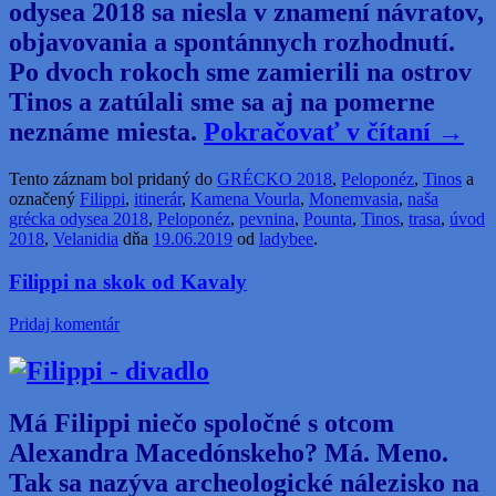
odysea 2018 sa niesla v znamení návratov,
objavovania a spontánnych rozhodnutí.
Po dvoch rokoch sme zamierili na ostrov
Tinos a zatúlali sme sa aj na pomerne
neznáme miesta.
Pokračovať v čítaní
→
Tento záznam bol pridaný do
GRÉCKO 2018
,
Peloponéz
,
Tinos
a
označený
Filippi
,
itinerár
,
Kamena Vourla
,
Monemvasia
,
naša
grécka odysea 2018
,
Peloponéz
,
pevnina
,
Pounta
,
Tinos
,
trasa
,
úvod
2018
,
Velanidia
dňa
19.06.2019
od
ladybee
.
Filippi na skok od Kavaly
Pridaj komentár
Má Filippi niečo spoločné s otcom
Alexandra Macedónskeho? Má. Meno.
Tak sa nazýva archeologické nálezisko na