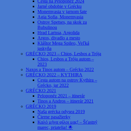
Cesta na Peloponéz 2024
Jarné obdobie v Grécku
Monemvasia v jarnom šate
Agia Sofia, Monemvasia
Ostrov Spetses, na skok za
Bubulinou
Hrad Larissa, Argolida
Argos, divadlo a mesto
Kláštor Mega Spileo, Veľká
jaskyňa
GRÉCKO 2023 – Chios, Lesbos a Trója
Chios, Lesbos a Trója autom –
2023
Naxos a Tinos autom – Grécko 2022
GRÉCKO 2022 – KYTHIRA
Cesta autom na ostrov Kythira –
Grécko, jar 2022
GRÉCKO 2021
Peloponéz 2021 – itinerár
Tinos a Andros – itinerár 2021
GRÉCKO 2019
Naša grécka odysea 2019
Čierne pasažierky
Καλό μήνα φίλοι μας! – Šťastný
marec, priatelia! 🌟