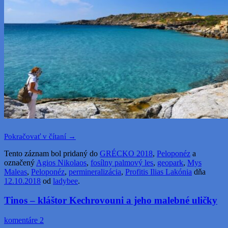
Pokračovať v čítaní
→
Tento záznam bol pridaný do
GRÉCKO 2018
,
Peloponéz
a
označený
Agios Nikolaos
,
fosílny palmový les
,
geopark
,
Mys
Maleas
,
Peloponéz
,
permineralizácia
,
Profitis Ilias Lakónia
dňa
12.10.2018
od
ladybee
.
Tinos – kláštor Kechrovouni a jeho malebné uličky
komentáre 2