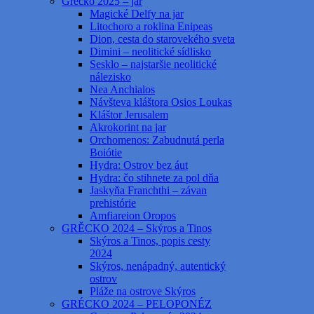
Grécko 2025 – jar
Magické Delfy na jar
Litochoro a roklina Enipeas
Dion, cesta do starovekého sveta
Dimini – neolitické sídlisko
Sesklo – najstaršie neolitické
nálezisko
Nea Anchialos
Návšteva kláštora Osios Loukas
Kláštor Jerusalem
Akrokorint na jar
Orchomenos: Zabudnutá perla
Boiótie
Hydra: Ostrov bez áut
Hydra: čo stihnete za pol dňa
Jaskyňa Franchthi – závan
prehistórie
Amfiareion Oropos
GRĚCKO 2024 – Skýros a Tinos
Skýros a Tinos, popis cesty
2024
Skýros, nenápadný, autentický
ostrov
Pláže na ostrove Skýros
GRÉCKO 2024 – PELOPONÉZ