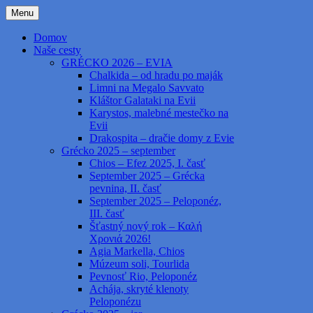
Preskočiť
Menu
na
Grécko cestami, necestami – Greece by
kapab.sk
obsah
Domov
roads and no roads
Naše cesty
GRÉCKO 2026 – EVIA
Chalkida – od hradu po maják
Limni na Megalo Savvato
Kláštor Galataki na Evii
Karystos, malebné mestečko na
Evii
Drakospita – dračie domy z Evie
Grécko 2025 – september
Chios – Efez 2025, I. časť
September 2025 – Grécka
pevnina, II. časť
September 2025 – Peloponéz,
III. časť
Šťastný nový rok – Καλή
Χρονιά 2026!
Agia Markella, Chios
Múzeum soli, Tourlida
Pevnosť Rio, Peloponéz
Achája, skryté klenoty
Peloponézu