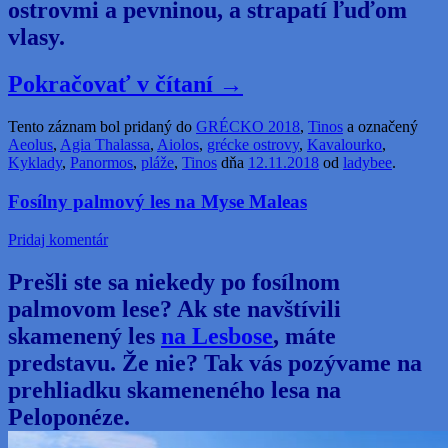
ostrovmi a pevninou, a strapatí ľuďom
vlasy.
Pokračovať v čítaní
→
Tento záznam bol pridaný do
GRÉCKO 2018
,
Tinos
a označený
Aeolus
,
Agia Thalassa
,
Aiolos
,
grécke ostrovy
,
Kavalourko
,
Kyklady
,
Panormos
,
pláže
,
Tinos
dňa
12.11.2018
od
ladybee
.
Fosílny palmový les na Myse Maleas
Pridaj komentár
Prešli ste sa niekedy po fosílnom
palmovom lese? Ak ste navštívili
skamenený les
na Lesbose
, máte
predstavu. Že nie? Tak vás pozývame na
prehliadku skameneného lesa na
Peloponéze.