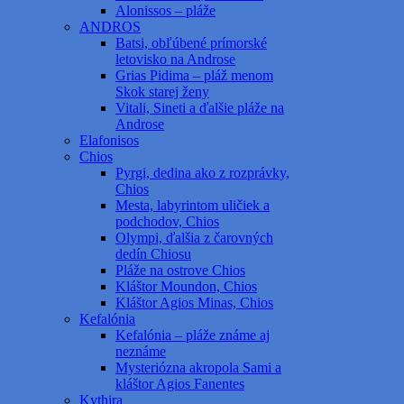
Alonissos – pláže
ANDROS
Batsi, obľúbené prímorské
letovisko na Androse
Grias Pidima – pláž menom
Skok starej ženy
Vitali, Sineti a ďalšie pláže na
Androse
Elafonisos
Chios
Pyrgi, dedina ako z rozprávky,
Chios
Mesta, labyrintom uličiek a
podchodov, Chios
Olympi, ďalšia z čarovných
dedín Chiosu
Pláže na ostrove Chios
Kláštor Moundon, Chios
Kláštor Agios Minas, Chios
Kefalónia
Kefalónia – pláže známe aj
neznáme
Mysteriózna akropola Sami a
kláštor Agios Fanentes
Kythira