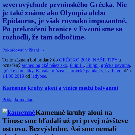
severovýchode pevninského Grécka. Nie
je také známe ako Olympia alebo
Epidaurus, je však rovnako impozantné.
Po prekročení hranice v Evzoni sme sa
rozhodli, že tam odbočíme.
Pokračovať v čítaní
→
Tento záznam bol pridaný do
GRÉCKO 2018
,
NAŠE TIPY
a
označený
archeologické nálezisko
,
Filip II.
,
Filippi
,
grécka pevnina
,
grécke pamiatky
,
Kavala
,
múzeá
,
staroveké pamiatky
,
sv. Pavol
dňa
14.06.2019
od
ladybee
.
Kamenné kruhy aloni a vinice medzi balvanmi
Pridaj komentár
Kamenné kruhy aloni na
Tinose sme hľadali už pri prvej návšteve
ostrova. Bezvýsledne. Asi sme nemali