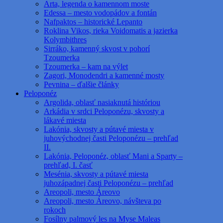
Arta, legenda o kamennom moste
Edessa – mesto vodopádov a fontán
Nafpaktos – historické Lepanto
Roklina Vikos, rieka Voidomatis a jazierka
Kolymbithres
Sirráko, kamenný skvost v pohorí
Tzoumerka
Tzoumerka – kam na výlet
Zagori, Monodendri a kamenné mosty
Pevnina – ďalšie články
Peloponéz
Argolida, oblasť nasiaknutá históriou
Arkádia v srdci Peloponézu, skvosty a
lákavé miesta
Lakónia, skvosty a pútavé miesta v
juhovýchodnej časti Peloponézu – prehľad
II.
Lakónia, Peloponéz, oblasť Mani a Sparty –
prehľad, I. časť
Mesénia, skvosty a pútavé miesta
juhozápadnej časti Peloponézu – prehľad
Areopoli, mesto Áreovo
Areopoli, mesto Áreovo, návšteva po
rokoch
Fosílny palmový les na Myse Maleas