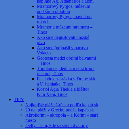
kaplnka Ag. Athanasios a aloni
Mramorový Pyrgos, múzeum
pod šírou oblohou
Mramorový Pyrgos, návrat po
rokoch
Mramor a múzeum mramoru –
Tinos
Ako sme degustovali tinoské
pivo
Ako sme (ne)našli vinárstvo
Volacus
Geotrasa medzi obrími balvanmi
– Tinos
Tripotamos, dedina medzi tromi
riekami, Tinos
Falatados, zastávka v Dome skíc
a U šteniatka, Tinos
Kostol Agia Thekla a kláštor
Kira Xeni, Tinos
TIPY
Najkrajšie pláže Grécka podľa kapab.sk
20 naj pláží v Grécku podľa kapab.sk
Akrokorint – akropola – a Korint – staré
mesto
Delfy – tam, kde sa stretli dva orly