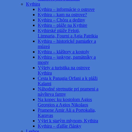
Kythira
Kythira – informácie o ostrove
Kythira – kam na ostrove?
Kythira – Chóra a dediny
Kythira – pláže na Kythire
Kythirské pláže Feloti,
Limnaria, Fourni a Agia Patrikia
Kythira – historické pamiatky a
múzeá
Kythira – kláštory a kostoly
Kythira – jaskyne, pamätníky a
mosty
Výlety a turistika na ostrove
Kythira
Cesta k Panagia Orfani a k pláži
Kalami
Náhodné stretnutie pri prameni a
návšteva farmy
Na kopec ku kostolom Agios
Georgios a Agios Nikolaos
Pramene Amir Ali a Portokalia,
Karavas
Výlet k starým mlynom, Kythira
Kythira – ďalšie články
Lesbos