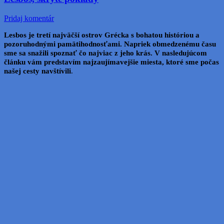
Pridaj komentár
Lesbos je tretí najväčší ostrov Grécka s bohatou históriou a
pozoruhodnými pamätihodnosťami. Napriek obmedzenému času
sme sa snažili spoznať čo najviac z jeho krás. V nasledujúcom
článku vám predstavím najzaujímavejšie miesta, ktoré sme počas
našej cesty navštívili
.