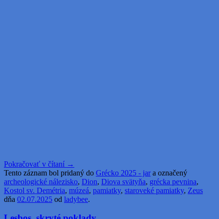
Pokračovať v čítaní
→
Tento záznam bol pridaný do
Grécko 2025 - jar
a označený
archeologické nálezisko
,
Dion
,
Diova svätyňa
,
grécka pevnina
,
Kostol sv. Demétria
,
múzeá
,
pamiatky
,
staroveké pamiatky
,
Zeus
dňa
02.07.2025
od
ladybee
.
Lesbos, skryté poklady