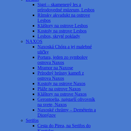
Sigri – skamenený les a
prírodovedné múzeum, Lesbos
Rímsky akvadukt na ostrove
Lesbos
Kláštory na ostrove Lesbos
Kostoly na ostrove Lesbos
Lesbos, skryté poklady
NAXOS
Naxoská Chóra a jej malebné
uličky
Portara, jeden zo symbolov
ostrova Naxos
Mramor na Naxose
Prírodný brúsny kameň z
ostrova Naxos
Kostoly na ostrove Naxos
Pláže na ostrove Naxos
Kláštory na ostrove Naxos
Gerontoelia, najstarší olivovník
na svete, Naxos
Naxoské chrámy – Deméterin a
Dionýzov
Serifos
Cesta do Pirea, na Serifos do
Koutalas