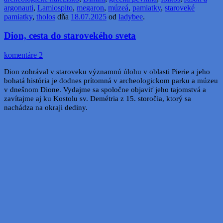
argonauti
,
Lamiospito
,
megaron
,
múzeá
,
pamiatky
,
staroveké
pamiatky
,
tholos
dňa
18.07.2025
od
ladybee
.
Dion, cesta do starovekého sveta
komentáre 2
Dion zohrával v staroveku významnú úlohu v oblasti Pierie a jeho
bohatá história je dodnes prítomná v archeologickom parku a múzeu
v dnešnom Dione. Vydajme sa spoločne objaviť jeho tajomstvá a
zavítajme aj ku Kostolu sv. Demétria z 15. storočia, ktorý sa
nachádza na okraji dediny.