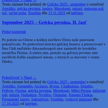
Tento záznam bol pridaný do
Grécko 2025 - september
a označený
Aetoliko
,
grécka pevnina
,
lagúny
,
Mesolongi
,
múzeá
,
múzeum soli
,
soľ
,
soľné polia
,
Tourlida
dňa
15.11.2025
od
ladybee
.
September 2025 – Grécka pevnina, II. časť
Pridaj komentár
Po pobyte na Chiose a krátkej návšteve Efezu naše putovanie
pokračovalo. Po prekročení turecko-gréckej hranice a prenocovaní v
Nea Chili neďaleko Alexandroupoli sme zamierili do horského
mestečka Florina. A nielen tam, pretože na gréckej pevnine sme
navštívili ďalšie zaujímavé miesta, o ktorých sa dozviete v tomto
článku.
Pokračovať v čítaní
→
Tento záznam bol pridaný do
Grécko 2025 - september
a označený
Aetoliko
,
Agrapides
,
Arcturos
,
Byron
,
Chalkidona
,
Dispilio
,
Fethyie
,
Florina
,
grécka pevnina
,
Mesolongi
,
Mikri Prespa
,
môzeum
soli
,
múzeá
,
Nafpaktos
,
Nymfeo
,
Oiniadae
,
Panagia Finikia
,
Prespanské jazero
,
Sakoulevas
,
Tourlida
,
voskové múzeum
dňa
17.10.2025
od
ladybee
.