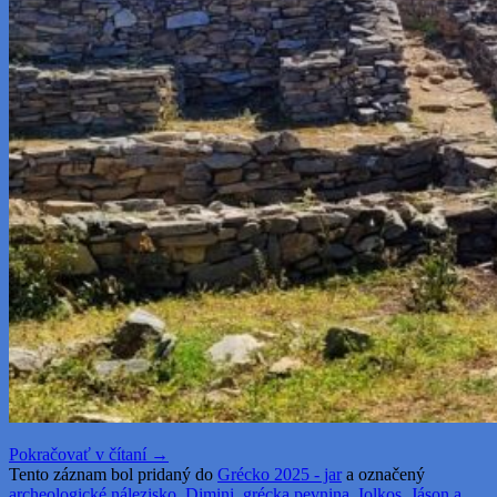
Pokračovať v čítaní
→
Tento záznam bol pridaný do
Grécko 2025 - jar
a označený
archeologické nálezisko
,
Dimini
,
grécka pevnina
,
Iolkos
,
Jáson a