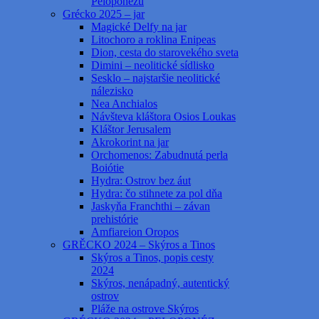
Peloponézu
Grécko 2025 – jar
Magické Delfy na jar
Litochoro a roklina Enipeas
Dion, cesta do starovekého sveta
Dimini – neolitické sídlisko
Sesklo – najstaršie neolitické
nálezisko
Nea Anchialos
Návšteva kláštora Osios Loukas
Kláštor Jerusalem
Akrokorint na jar
Orchomenos: Zabudnutá perla
Boiótie
Hydra: Ostrov bez áut
Hydra: čo stihnete za pol dňa
Jaskyňa Franchthi – závan
prehistórie
Amfiareion Oropos
GRĚCKO 2024 – Skýros a Tinos
Skýros a Tinos, popis cesty
2024
Skýros, nenápadný, autentický
ostrov
Pláže na ostrove Skýros