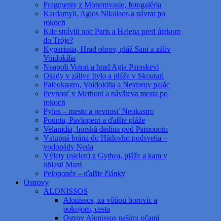
Fragmenty z Monemvasie, fotogaléria
Kardamyli, Agios Nikolaos a návrat po
rokoch
Kde strávili noc Paris a Helena pred útekom
do Tróje?
Kyparissia, Hrad obrov, pláž Sani a záliv
Voidokilia
Neapoli Voion a hrad Agia Paraskevi
Osady v zálive Itylo a pláže v Skoutari
Paleokastro, Voidokilia a Nestorov palác
Pevnosť v Methoni a návšteva mesta po
rokoch
Pylos – mesto a pevnosť Neokastro
Pounta, Pavlopetri a ďalšie pláže
Velanidia, horská dedina pod Parnonom
Vstupná brána do Hádovho podsvetia –
vodopády Neda
Výlety (nielen) z Gythea, pláže a kam v
oblasti Mani
Peloponéz – ďalšie články
Ostrovy
ALONISSOS
Alonissos, za vôňou borovíc a
pokojom, cesta
Ostrov Alonissos našimi očami