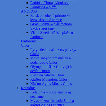
Patitiri a Chóra, Alonissos
Alonissos – pláže
ANDROS
Batsi, obľúbené prímorské
letovisko na Androse
Grias Pidima – pláž menom
Skok starej ženy
Vitali, Sineti a ďalšie pláže na
Androse
Elafonisos
Chios
Pyrgi, dedina ako z rozprávky,
Chios
Mesta, labyrintom uličiek a
podchodov, Chios
Olympi, ďalšia z čarovných
dedín Chiosu
Pláže na ostrove Chios
Kláštor Moundon, Chios
Kláštor Agios Minas, Chios
Kefalónia
Kefalónia – pláže známe aj
neznáme
Mysteriózna akropola Sami a
kláštor Agios Fanentes