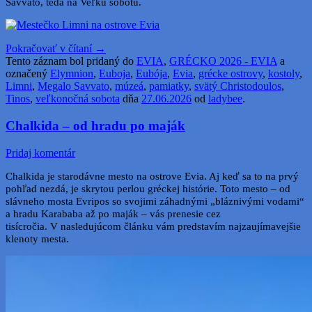
Savvato, teda na Veľkú sobotu.
Pokračovať v čítaní
→
Tento záznam bol pridaný do
EVIA
,
GRÉCKO 2026 - EVIA
a
označený
Elymnion
,
Euboja
,
Eubója
,
Evia
,
grécke ostrovy
,
kostoly
,
Limni
,
Megalo Savvato
,
múzeá
,
pamiatky
,
svätý Christodoulos
,
Tinos
,
veľkonočná sobota
dňa
27.06.2026
od
ladybee
.
Chalkida – od hradu po maják
Pridaj komentár
Chalkida je starodávne mesto na ostrove Evia. Aj keď sa to na prvý
pohľad nezdá, je skrytou perlou gréckej histórie. Toto mesto – od
slávneho mosta Evripos so svojimi záhadnými „bláznivými vodami“
a hradu Karababa až po maják – vás prenesie cez
tisícročia. V nasledujúcom článku vám predstavím najzaujímavejšie
klenoty mesta.