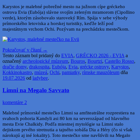
Karystos je malebné pobrežné mesto na južnom cípe gréckeho
ostrova Evia (Eubója) slávne svojím zeleným mramorom (Cipollino
verde), ktorým zásobovalo staroveký Rím. Spája v sebe výhody
prímorského letoviska a horskej turistiky, keďže leží pod
majestátnym vrchom Ochi. Pozývam na prechádzku mestečkom.
Pokračovať v čítaní
→
Tento záznam bol pridaný do
EVIA
,
GRÉCKO 2026 - EVIA
a
označený
archeologické múzeum
,
Bouros
,
Bourtzi
,
Castello Rosso
,
dračie domy
,
drakospita
,
Eubója
,
Evia
,
grécke ostrovy
,
Karystos
,
Kokkinokastro
,
múzeá
,
Ochi
,
pamiatky
,
rímske mauzóleum
dňa
19.07.2026
od
ladybee
.
Limni na Megalo Savvato
komentáre 2
Malebné prímorské mestečko Limni sa amfiteatrálne rozprestiera na
svahoch pohoria Kandyli asi 80 km na severozápad od hlavného
mesta Evie Chalkidy. Podľa miestnej mytológie sa Limni stalo
dejiskom prvého stretnutia a tajného sobáša Dia a Héry (čo si však
nárokujú aj iné lokality). Toto mestečko sme navštívili na Megalo