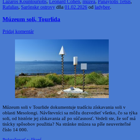
Lazaros Kountouriotis
,
Leonard Cohen
,
múzeá
,
Panayiotis Tetsis
,
Rafalias
,
Sarónske ostrovy
dňa
01.02.2026
od
ladybee
.
Múzeum soli, Tourlida
Pridaj komentár
Múzeum soli v Tourlide dokumentuje tradíciu získavania soli v
oblasti Mesolongi. Návštevníci sa môžu dozvedieť všetko, čo sa týka
soli, od histórie jej získavania až po súčasnosť. Vedeli ste, že soľ má
tisícky spôsobov použitia? Na stránke múzea sa píše neuveriteľné
číslo 14 000.
Pokračovať v čítaní
→