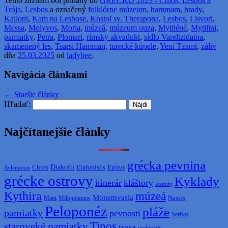
Tento záznam bol pridaný do
GRÉCKO 2023 - Chios, Lesbos a
Trója
,
Lesbos
a označený
folklórne múzeum
,
hammam
,
hrady
,
Kalloni
,
Kam na Lesbose
,
Kostol sv. Therapona
,
Lesbos
,
Lisvori
,
Messa
,
Molyvos
,
Moria
,
múzeá
,
múzeum ouza
,
Mytiléné
,
Mytilini
,
pamiatky
,
Petra
,
Plomari
,
rímsky akvadukt
,
sídlo Vareltzidaina
,
skamenený les
,
Tsarsi Hamman
,
turecké kúpele
,
Yeni Tzami
,
záliv
dňa
25.03.2025
od
ladybee
.
Navigácia článkami
←
Staršie články
Hľadať:
Najčítanejšie články
grécka pevnina
Diakofti
Elafonisos
Chios
Epirus
Avlemonas
grécke ostrovy
Kyklady
itinerár
kláštory
kostoly
Kythira
múzeá
Monemvasia
Naxos
Mani
Milopotamos
Peloponéz
pláže
pamiatky
pevnosti
Serifos
Tinos
staroveké pamiatky
trasa