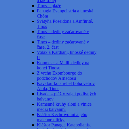
a tak ďalej
Tinos – pláže
Panagia Evangelistria a tinoská
Chóra
Svätyňa Poseidona a Amfitrité,
Tinos
Tinos – dediny začarované v
čase
Tinos – dediny začarované v
čase, 2. časť
Volax a Kardiani, tinoské dediny
II
Koumelas a Malli, dediny na
konci Tinosu
Z vrchu Exombourgo do
podchodov Arnadosu
Kavalourko a reliéf boha vetrov
Aiola, Tinos
Livada – pláž v zajatí podivných
balvanov
Kamenné kruhy aloni a vinice
medzi balvanmi
Kláštor Kechrovouni a jeho
malebné uličky
Kláštor Panagia Katapolianis,