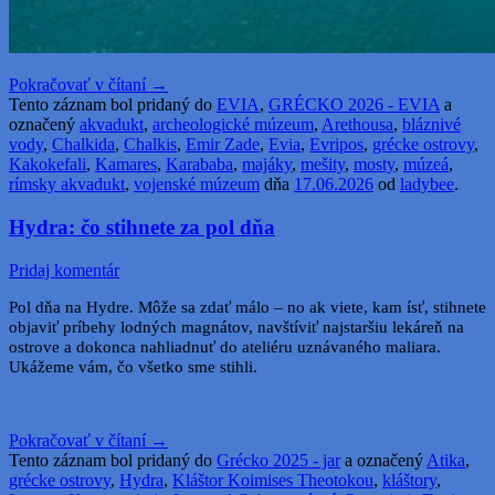
Pokračovať v čítaní
→
Tento záznam bol pridaný do
EVIA
,
GRÉCKO 2026 - EVIA
a
označený
akvadukt
,
archeologické múzeum
,
Arethousa
,
bláznivé
vody
,
Chalkida
,
Chalkis
,
Emir Zade
,
Evia
,
Evripos
,
grécke ostrovy
,
Kakokefali
,
Kamares
,
Karababa
,
majáky
,
mešity
,
mosty
,
múzeá
,
rímsky akvadukt
,
vojenské múzeum
dňa
17.06.2026
od
ladybee
.
Hydra: čo stihnete za pol dňa
Pridaj komentár
Pol dňa na Hydre. Môže sa zdať málo – no ak viete, kam ísť, stihnete
objaviť príbehy lodných magnátov, navštíviť najstaršiu lekáreň na
ostrove a dokonca nahliadnuť do ateliéru uznávaného maliara.
Ukážeme vám, čo všetko sme stihli.
Pokračovať v čítaní
→
Tento záznam bol pridaný do
Grécko 2025 - jar
a označený
Atika
,
grécke ostrovy
,
Hydra
,
Kláštor Koimises Theotokou
,
kláštory
,