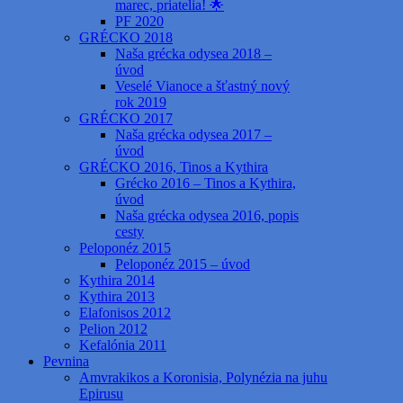
marec, priatelia! 🌟
PF 2020
GRÉCKO 2018
Naša grécka odysea 2018 –
úvod
Veselé Vianoce a šťastný nový
rok 2019
GRÉCKO 2017
Naša grécka odysea 2017 –
úvod
GRÉCKO 2016, Tinos a Kythira
Grécko 2016 – Tinos a Kythira,
úvod
Naša grécka odysea 2016, popis
cesty
Peloponéz 2015
Peloponéz 2015 – úvod
Kythira 2014
Kythira 2013
Elafonisos 2012
Pelion 2012
Kefalónia 2011
Pevnina
Amvrakikos a Koronisia, Polynézia na juhu
Epirusu