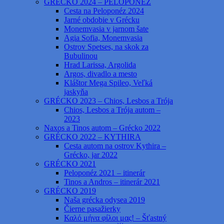
GRÉCKO 2024 – PELOPONÉZ
Cesta na Peloponéz 2024
Jarné obdobie v Grécku
Monemvasia v jarnom šate
Agia Sofia, Monemvasia
Ostrov Spetses, na skok za
Bubulinou
Hrad Larissa, Argolida
Argos, divadlo a mesto
Kláštor Mega Spileo, Veľká
jaskyňa
GRÉCKO 2023 – Chios, Lesbos a Trója
Chios, Lesbos a Trója autom –
2023
Naxos a Tinos autom – Grécko 2022
GRÉCKO 2022 – KYTHIRA
Cesta autom na ostrov Kythira –
Grécko, jar 2022
GRÉCKO 2021
Peloponéz 2021 – itinerár
Tinos a Andros – itinerár 2021
GRÉCKO 2019
Naša grécka odysea 2019
Čierne pasažierky
Καλό μήνα φίλοι μας! – Šťastný