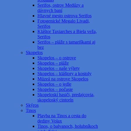
Serifos, ostrov Medúzy a
dávnych baní
Hlavné mesto ostrova Serifos
Fotogenické Megalo Livadi,
Serifos
Kláštor Taxiarches a Biela veža,
Serifos
Serifos – pláže s tamariškami aj
bez
Skopelos
Skopelos – o ostrove
Skopelos – pláže
Skopelos – naše výlety
Skopelos – kláštory a kostoly
Múzeá na ostrove Skopelos
Skopelos – o jedle
Skopelos – počasie
Skopeloskí hasiči, predajcovia,
skopeloský cintorín
Skýros
Tinos
Plavba na Tinos a cesta do
dediny Volax
Tinos, o balvanoch, holubníkoch