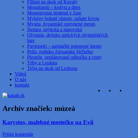
Filippi na skok od Kavaly
Megalopoli – kedysi a dnes
Monemvasia stratená v čase
Mykény bohaté zlatom, zaliate krvou
Mystra, byzantské opevnené mesto
Nemea, mýtická a staroveká
Olympia, dejisko antických olympijských
hier
Pavlopetri – najstaršie potopené mesto
Pella, rodisko Alexandra Veľkého
Pleurón, neplánovaná odbočka z cesty
Téby a Leuktra
Trója na skok od Lesbosu
Videá
O nás
kontakt
Archív značiek:
múzeá
Karystos, malebné mestečko na Evii
Pridaj komentár