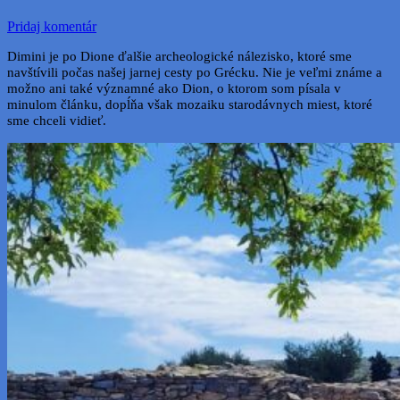
Pridaj komentár
Dimini je po Dione ďalšie archeologické nálezisko, ktoré sme
navštívili počas našej jarnej cesty po Grécku. Nie je veľmi známe a
možno ani také významné ako Dion, o ktorom som písala v
minulom článku, dopĺňa však mozaiku starodávnych miest, ktoré
sme chceli vidieť.