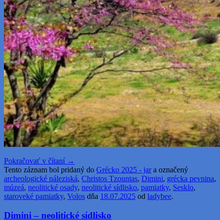
Pokračovať v čítaní
→
Tento záznam bol pridaný do
Grécko 2025 - jar
a označený
archeologické náleziská
,
Christos Tzountas
,
Dimini
,
grécka pevnina
,
múzeá
,
neolitické osady
,
neolitické sídlisko
,
pamiatky
,
Sesklo
,
staroveké pamiatky
,
Volos
dňa
18.07.2025
od
ladybee
.
Dimini – neolitické sídlisko