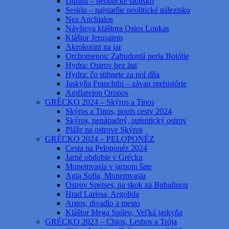
Dimini – neolitické sídlisko
Sesklo – najstaršie neolitické nálezisko
Nea Anchialos
Návšteva kláštora Osios Loukas
Kláštor Jerusalem
Akrokorint na jar
Orchomenos: Zabudnutá perla Boiótie
Hydra: Ostrov bez áut
Hydra: čo stihnete za pol dňa
Jaskyňa Franchthi – závan prehistórie
Amfiareion Oropos
GRĚCKO 2024 – Skýros a Tinos
Skýros a Tinos, popis cesty 2024
Skýros, nenápadný, autentický ostrov
Pláže na ostrove Skýros
GRÉCKO 2024 – PELOPONÉZ
Cesta na Peloponéz 2024
Jarné obdobie v Grécku
Monemvasia v jarnom šate
Agia Sofia, Monemvasia
Ostrov Spetses, na skok za Bubulinou
Hrad Larissa, Argolida
Argos, divadlo a mesto
Kláštor Mega Spileo, Veľká jaskyňa
GRÉCKO 2023 – Chios, Lesbos a Trója