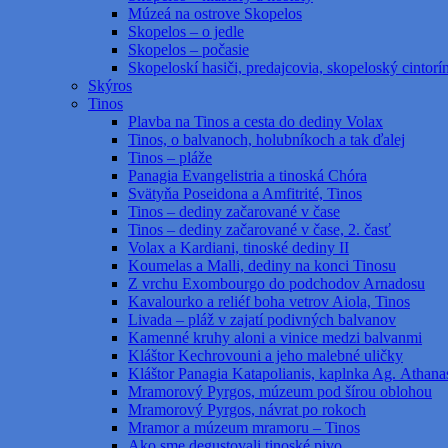
Múzeá na ostrove Skopelos
Skopelos – o jedle
Skopelos – počasie
Skopeloskí hasiči, predajcovia, skopeloský cintorí
Skýros
Tinos
Plavba na Tinos a cesta do dediny Volax
Tinos, o balvanoch, holubníkoch a tak ďalej
Tinos – pláže
Panagia Evangelistria a tinoská Chóra
Svätyňa Poseidona a Amfitrité, Tinos
Tinos – dediny začarované v čase
Tinos – dediny začarované v čase, 2. časť
Volax a Kardiani, tinoské dediny II
Koumelas a Malli, dediny na konci Tinosu
Z vrchu Exombourgo do podchodov Arnadosu
Kavalourko a reliéf boha vetrov Aiola, Tinos
Livada – pláž v zajatí podivných balvanov
Kamenné kruhy aloni a vinice medzi balvanmi
Kláštor Kechrovouni a jeho malebné uličky
Kláštor Panagia Katapolianis, kaplnka Ag. Athanas
Mramorový Pyrgos, múzeum pod šírou oblohou
Mramorový Pyrgos, návrat po rokoch
Mramor a múzeum mramoru – Tinos
Ako sme degustovali tinoské pivo