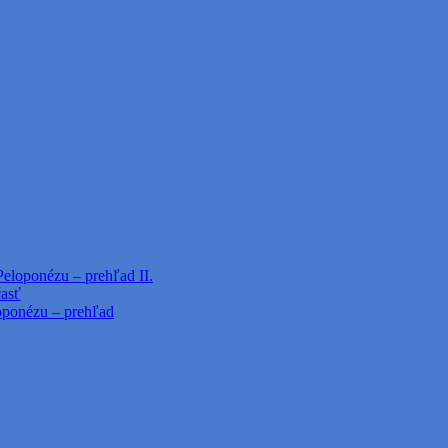
Peloponézu – prehľad II.
časť
loponézu – prehľad