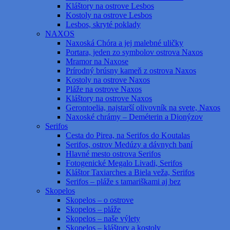
Kláštory na ostrove Lesbos
Kostoly na ostrove Lesbos
Lesbos, skryté poklady
NAXOS
Naxoská Chóra a jej malebné uličky
Portara, jeden zo symbolov ostrova Naxos
Mramor na Naxose
Prírodný brúsny kameň z ostrova Naxos
Kostoly na ostrove Naxos
Pláže na ostrove Naxos
Kláštory na ostrove Naxos
Gerontoelia, najstarší olivovník na svete, Naxos
Naxoské chrámy – Deméterin a Dionýzov
Serifos
Cesta do Pirea, na Serifos do Koutalas
Serifos, ostrov Medúzy a dávnych baní
Hlavné mesto ostrova Serifos
Fotogenické Megalo Livadi, Serifos
Kláštor Taxiarches a Biela veža, Serifos
Serifos – pláže s tamariškami aj bez
Skopelos
Skopelos – o ostrove
Skopelos – pláže
Skopelos – naše výlety
Skopelos – kláštory a kostoly