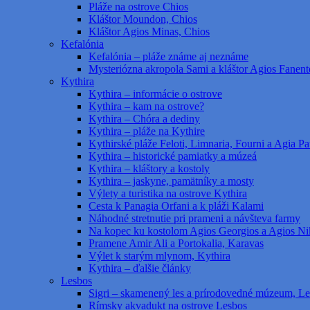
Pláže na ostrove Chios
Kláštor Moundon, Chios
Kláštor Agios Minas, Chios
Kefalónia
Kefalónia – pláže známe aj neznáme
Mysteriózna akropola Sami a kláštor Agios Fanent
Kythira
Kythira – informácie o ostrove
Kythira – kam na ostrove?
Kythira – Chóra a dediny
Kythira – pláže na Kythire
Kythirské pláže Feloti, Limnaria, Fourni a Agia Pat
Kythira – historické pamiatky a múzeá
Kythira – kláštory a kostoly
Kythira – jaskyne, pamätníky a mosty
Výlety a turistika na ostrove Kythira
Cesta k Panagia Orfani a k pláži Kalami
Náhodné stretnutie pri prameni a návšteva farmy
Na kopec ku kostolom Agios Georgios a Agios Ni
Pramene Amir Ali a Portokalia, Karavas
Výlet k starým mlynom, Kythira
Kythira – ďalšie články
Lesbos
Sigri – skamenený les a prírodovedné múzeum, L
Rímsky akvadukt na ostrove Lesbos