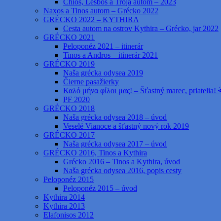
Chios, Lesbos a Trója autom – 2023
Naxos a Tinos autom – Grécko 2022
GRÉCKO 2022 – KYTHIRA
Cesta autom na ostrov Kythira – Grécko, jar 2022
GRÉCKO 2021
Peloponéz 2021 – itinerár
Tinos a Andros – itinerár 2021
GRÉCKO 2019
Naša grécka odysea 2019
Čierne pasažierky
Καλό μήνα φίλοι μας! – Šťastný marec, priatelia! 
PF 2020
GRÉCKO 2018
Naša grécka odysea 2018 – úvod
Veselé Vianoce a šťastný nový rok 2019
GRÉCKO 2017
Naša grécka odysea 2017 – úvod
GRÉCKO 2016, Tinos a Kythira
Grécko 2016 – Tinos a Kythira, úvod
Naša grécka odysea 2016, popis cesty
Peloponéz 2015
Peloponéz 2015 – úvod
Kythira 2014
Kythira 2013
Elafonisos 2012