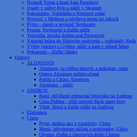
Neapoli Voion a hrad Agia Paraskevi
Osady v zálive Itylo a pláže v Skoutari
Paleokastro, Voidokilia a Nestorov palác
Pevnosť v Methoni a návšteva mesta po rokoch
Pylos – mesto a pevnosť Neokastro
Pounta, Pavlopetri a ďalšie pláže
Velanidia, horská dedina pod Parnonom
Vstupná brána do Hádovho podsvetia – vodopády Neda
Výlety (nielen) z Gythea, pláže a kam v oblasti Mani
Peloponéz – ďalšie články
Ostrovy
ALONISSOS
Alonissos, za vôňou borovíc a pokojom, cesta
Ostrov Alonissos našimi očami
Patitiri a Chóra, Alonissos
Alonissos – pláže
ANDROS
Batsi, obľúbené prímorské letovisko na Androse
Grias Pidima – pláž menom Skok starej ženy
Vitali, Sineti a ďalšie pláže na Androse
Elafonisos
Chios
Pyrgi, dedina ako z rozprávky, Chios
Mesta, labyrintom uličiek a podchodov, Chios
Olympi, ďalšia z čarovných dedín Chiosu