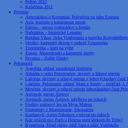
Pelion 2012
Kefalónia 2011
Pevnina
Amvrakikos a Koronisia, Polynézia na juhu Epirusu
Arta, legenda o kamennom moste
Edessa – mesto vodopádov a fontán
Nafpaktos – historické Lepanto
Roklina Vikos, rieka Voidomatis a jazierka Kolymbithres
Sirráko, kamenný skvost v pohorí Tzoumerka
Tzoumerka – kam na výlet
Zagori, Monodendri a kamenné mosty
Pevnina – ďalšie články
Peloponéz
Argolida, oblasť nasiaknutá históriou
Arkádia v srdci Peloponézu, skvosty a lákavé miesta
Lakónia, skvosty a pútavé miesta v juhovýchodnej časti 
Lakónia, Peloponéz, oblasť Mani a Sparty – prehľad, I. 
Mesénia, skvosty a pútavé miesta juhozápadnej časti Pe
Areopoli, mesto Áreovo
Areopoli, mesto Áreovo, návšteva po rokoch
Fosílny palmový les na Myse Maleas
Fragmenty z Monemvasie, fotogaléria
Kardamyli, Agios Nikolaos a návrat po rokoch
Kde strávili noc Paris a Helena pred útekom do Tróje?
Kyparissia, Hrad obrov, pláž Sani a záliv Voidokilia