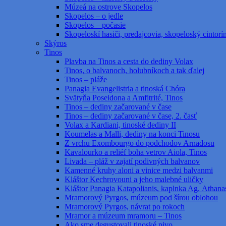
Múzeá na ostrove Skopelos
Skopelos – o jedle
Skopelos – počasie
Skopeloskí hasiči, predajcovia, skopeloský cintorí
Skýros
Tinos
Plavba na Tinos a cesta do dediny Volax
Tinos, o balvanoch, holubníkoch a tak ďalej
Tinos – pláže
Panagia Evangelistria a tinoská Chóra
Svätyňa Poseidona a Amfitrité, Tinos
Tinos – dediny začarované v čase
Tinos – dediny začarované v čase, 2. časť
Volax a Kardiani, tinoské dediny II
Koumelas a Malli, dediny na konci Tinosu
Z vrchu Exombourgo do podchodov Arnadosu
Kavalourko a reliéf boha vetrov Aiola, Tinos
Livada – pláž v zajatí podivných balvanov
Kamenné kruhy aloni a vinice medzi balvanmi
Kláštor Kechrovouni a jeho malebné uličky
Kláštor Panagia Katapolianis, kaplnka Ag. Athanas
Mramorový Pyrgos, múzeum pod šírou oblohou
Mramorový Pyrgos, návrat po rokoch
Mramor a múzeum mramoru – Tinos
Ako sme degustovali tinoské pivo