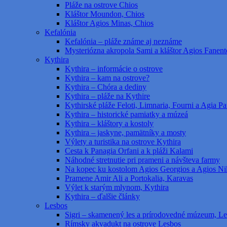
Pláže na ostrove Chios
Kláštor Moundon, Chios
Kláštor Agios Minas, Chios
Kefalónia
Kefalónia – pláže známe aj neznáme
Mysteriózna akropola Sami a kláštor Agios Fanent
Kythira
Kythira – informácie o ostrove
Kythira – kam na ostrove?
Kythira – Chóra a dediny
Kythira – pláže na Kythire
Kythirské pláže Feloti, Limnaria, Fourni a Agia Pat
Kythira – historické pamiatky a múzeá
Kythira – kláštory a kostoly
Kythira – jaskyne, pamätníky a mosty
Výlety a turistika na ostrove Kythira
Cesta k Panagia Orfani a k pláži Kalami
Náhodné stretnutie pri prameni a návšteva farmy
Na kopec ku kostolom Agios Georgios a Agios Ni
Pramene Amir Ali a Portokalia, Karavas
Výlet k starým mlynom, Kythira
Kythira – ďalšie články
Lesbos
Sigri – skamenený les a prírodovedné múzeum, L
Rímsky akvadukt na ostrove Lesbos