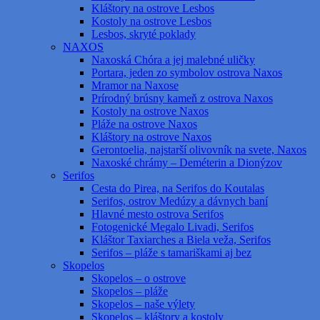
Kláštory na ostrove Lesbos
Kostoly na ostrove Lesbos
Lesbos, skryté poklady
NAXOS
Naxoská Chóra a jej malebné uličky
Portara, jeden zo symbolov ostrova Naxos
Mramor na Naxose
Prírodný brúsny kameň z ostrova Naxos
Kostoly na ostrove Naxos
Pláže na ostrove Naxos
Kláštory na ostrove Naxos
Gerontoelia, najstarší olivovník na svete, Naxos
Naxoské chrámy – Deméterin a Dionýzov
Serifos
Cesta do Pirea, na Serifos do Koutalas
Serifos, ostrov Medúzy a dávnych baní
Hlavné mesto ostrova Serifos
Fotogenické Megalo Livadi, Serifos
Kláštor Taxiarches a Biela veža, Serifos
Serifos – pláže s tamariškami aj bez
Skopelos
Skopelos – o ostrove
Skopelos – pláže
Skopelos – naše výlety
Skopelos – kláštory a kostoly