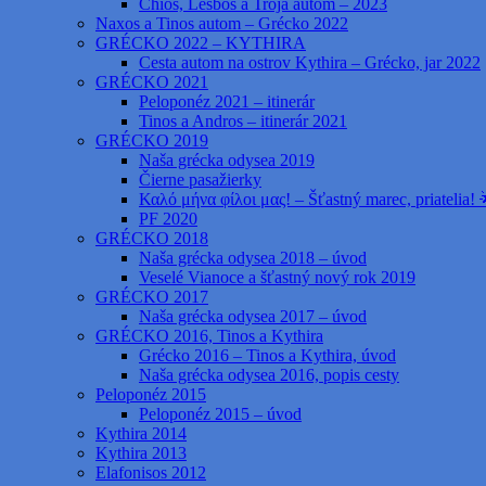
Chios, Lesbos a Trója autom – 2023
Naxos a Tinos autom – Grécko 2022
GRÉCKO 2022 – KYTHIRA
Cesta autom na ostrov Kythira – Grécko, jar 2022
GRÉCKO 2021
Peloponéz 2021 – itinerár
Tinos a Andros – itinerár 2021
GRÉCKO 2019
Naša grécka odysea 2019
Čierne pasažierky
Καλό μήνα φίλοι μας! – Šťastný marec, priatelia! 
PF 2020
GRÉCKO 2018
Naša grécka odysea 2018 – úvod
Veselé Vianoce a šťastný nový rok 2019
GRÉCKO 2017
Naša grécka odysea 2017 – úvod
GRÉCKO 2016, Tinos a Kythira
Grécko 2016 – Tinos a Kythira, úvod
Naša grécka odysea 2016, popis cesty
Peloponéz 2015
Peloponéz 2015 – úvod
Kythira 2014
Kythira 2013
Elafonisos 2012