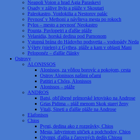
Neapoli Voion a hrad Agia Paraskevi
Osady v zálive Itylo a pláže v Skoutari
Paleokastro, Voidokilia a Nestorov palác
Pevnosť v Methoni a návšteva mesta po rokoch
Pylos – mesto a pevnosť Neokastro
Pounta, Pavlopetri a ďalšie pláže
Velanidia, horská dedina pod Parnonom
Vstupná brána do Hádovho podsvetia – vodopády Neda
Výlety (nielen) z Gythea, pláže a kam v oblasti Mani
Peloponéz – ďalšie články
Ostrovy
ALONISSOS
Alonissos, za vôňou borovíc a pokojom, cesta
Ostrov Alonissos našimi očami
Patitiri a Chóra, Alonissos
Alonissos – pláže
ANDROS
Batsi, obľúbené prímorské letovisko na Androse
Grias Pidima – pláž menom Skok starej ženy
Vitali, Sineti a ďalšie pláže na Androse
Elafonisos
Chios
Pyrgi, dedina ako z rozprávky, Chios
Mesta, labyrintom uličiek a podchodov, Chios
Olympi, ďalšia z čarovných dedín Chiosu