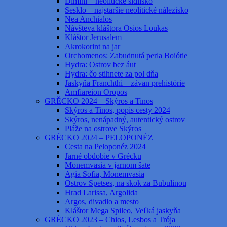
Dimini – neolitické sídlisko
Sesklo – najstaršie neolitické nálezisko
Nea Anchialos
Návšteva kláštora Osios Loukas
Kláštor Jerusalem
Akrokorint na jar
Orchomenos: Zabudnutá perla Boiótie
Hydra: Ostrov bez áut
Hydra: čo stihnete za pol dňa
Jaskyňa Franchthi – závan prehistórie
Amfiareion Oropos
GRĚCKO 2024 – Skýros a Tinos
Skýros a Tinos, popis cesty 2024
Skýros, nenápadný, autentický ostrov
Pláže na ostrove Skýros
GRÉCKO 2024 – PELOPONÉZ
Cesta na Peloponéz 2024
Jarné obdobie v Grécku
Monemvasia v jarnom šate
Agia Sofia, Monemvasia
Ostrov Spetses, na skok za Bubulinou
Hrad Larissa, Argolida
Argos, divadlo a mesto
Kláštor Mega Spileo, Veľká jaskyňa
GRÉCKO 2023 – Chios, Lesbos a Trója