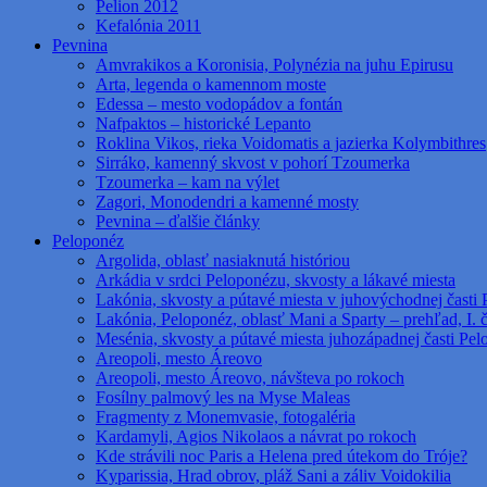
Pelion 2012
Kefalónia 2011
Pevnina
Amvrakikos a Koronisia, Polynézia na juhu Epirusu
Arta, legenda o kamennom moste
Edessa – mesto vodopádov a fontán
Nafpaktos – historické Lepanto
Roklina Vikos, rieka Voidomatis a jazierka Kolymbithres
Sirráko, kamenný skvost v pohorí Tzoumerka
Tzoumerka – kam na výlet
Zagori, Monodendri a kamenné mosty
Pevnina – ďalšie články
Peloponéz
Argolida, oblasť nasiaknutá históriou
Arkádia v srdci Peloponézu, skvosty a lákavé miesta
Lakónia, skvosty a pútavé miesta v juhovýchodnej časti 
Lakónia, Peloponéz, oblasť Mani a Sparty – prehľad, I. 
Mesénia, skvosty a pútavé miesta juhozápadnej časti Pe
Areopoli, mesto Áreovo
Areopoli, mesto Áreovo, návšteva po rokoch
Fosílny palmový les na Myse Maleas
Fragmenty z Monemvasie, fotogaléria
Kardamyli, Agios Nikolaos a návrat po rokoch
Kde strávili noc Paris a Helena pred útekom do Tróje?
Kyparissia, Hrad obrov, pláž Sani a záliv Voidokilia