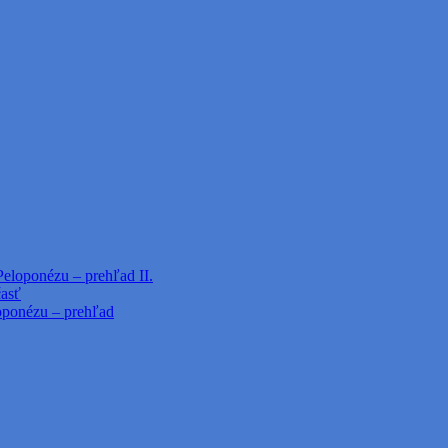
Peloponézu – prehľad II.
časť
loponézu – prehľad