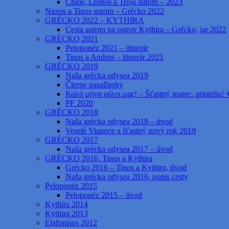
Chios, Lesbos a Trója autom – 2023
Naxos a Tinos autom – Grécko 2022
GRÉCKO 2022 – KYTHIRA
Cesta autom na ostrov Kythira – Grécko, jar 2022
GRÉCKO 2021
Peloponéz 2021 – itinerár
Tinos a Andros – itinerár 2021
GRÉCKO 2019
Naša grécka odysea 2019
Čierne pasažierky
Καλό μήνα φίλοι μας! – Šťastný marec, priatelia! 
PF 2020
GRÉCKO 2018
Naša grécka odysea 2018 – úvod
Veselé Vianoce a šťastný nový rok 2019
GRÉCKO 2017
Naša grécka odysea 2017 – úvod
GRÉCKO 2016, Tinos a Kythira
Grécko 2016 – Tinos a Kythira, úvod
Naša grécka odysea 2016, popis cesty
Peloponéz 2015
Peloponéz 2015 – úvod
Kythira 2014
Kythira 2013
Elafonisos 2012