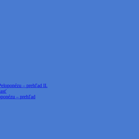
Peloponézu – prehľad II.
časť
loponézu – prehľad