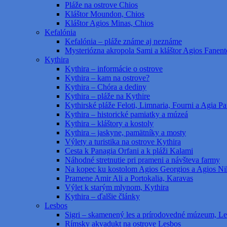
Pláže na ostrove Chios
Kláštor Moundon, Chios
Kláštor Agios Minas, Chios
Kefalónia
Kefalónia – pláže známe aj neznáme
Mysteriózna akropola Sami a kláštor Agios Fanent
Kythira
Kythira – informácie o ostrove
Kythira – kam na ostrove?
Kythira – Chóra a dediny
Kythira – pláže na Kythire
Kythirské pláže Feloti, Limnaria, Fourni a Agia Pat
Kythira – historické pamiatky a múzeá
Kythira – kláštory a kostoly
Kythira – jaskyne, pamätníky a mosty
Výlety a turistika na ostrove Kythira
Cesta k Panagia Orfani a k pláži Kalami
Náhodné stretnutie pri prameni a návšteva farmy
Na kopec ku kostolom Agios Georgios a Agios Ni
Pramene Amir Ali a Portokalia, Karavas
Výlet k starým mlynom, Kythira
Kythira – ďalšie články
Lesbos
Sigri – skamenený les a prírodovedné múzeum, L
Rímsky akvadukt na ostrove Lesbos