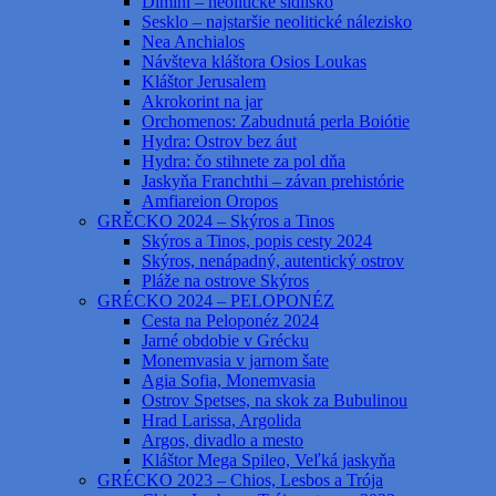
Dimini – neolitické sídlisko
Sesklo – najstaršie neolitické nálezisko
Nea Anchialos
Návšteva kláštora Osios Loukas
Kláštor Jerusalem
Akrokorint na jar
Orchomenos: Zabudnutá perla Boiótie
Hydra: Ostrov bez áut
Hydra: čo stihnete za pol dňa
Jaskyňa Franchthi – závan prehistórie
Amfiareion Oropos
GRĚCKO 2024 – Skýros a Tinos
Skýros a Tinos, popis cesty 2024
Skýros, nenápadný, autentický ostrov
Pláže na ostrove Skýros
GRÉCKO 2024 – PELOPONÉZ
Cesta na Peloponéz 2024
Jarné obdobie v Grécku
Monemvasia v jarnom šate
Agia Sofia, Monemvasia
Ostrov Spetses, na skok za Bubulinou
Hrad Larissa, Argolida
Argos, divadlo a mesto
Kláštor Mega Spileo, Veľká jaskyňa
GRÉCKO 2023 – Chios, Lesbos a Trója