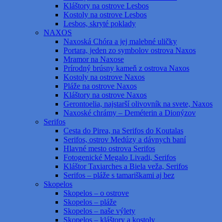
Kláštory na ostrove Lesbos
Kostoly na ostrove Lesbos
Lesbos, skryté poklady
NAXOS
Naxoská Chóra a jej malebné uličky
Portara, jeden zo symbolov ostrova Naxos
Mramor na Naxose
Prírodný brúsny kameň z ostrova Naxos
Kostoly na ostrove Naxos
Pláže na ostrove Naxos
Kláštory na ostrove Naxos
Gerontoelia, najstarší olivovník na svete, Naxos
Naxoské chrámy – Deméterin a Dionýzov
Serifos
Cesta do Pirea, na Serifos do Koutalas
Serifos, ostrov Medúzy a dávnych baní
Hlavné mesto ostrova Serifos
Fotogenické Megalo Livadi, Serifos
Kláštor Taxiarches a Biela veža, Serifos
Serifos – pláže s tamariškami aj bez
Skopelos
Skopelos – o ostrove
Skopelos – pláže
Skopelos – naše výlety
Skopelos – kláštory a kostoly