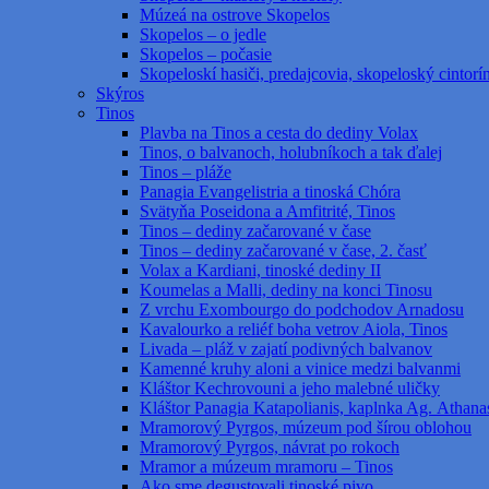
Múzeá na ostrove Skopelos
Skopelos – o jedle
Skopelos – počasie
Skopeloskí hasiči, predajcovia, skopeloský cintorí
Skýros
Tinos
Plavba na Tinos a cesta do dediny Volax
Tinos, o balvanoch, holubníkoch a tak ďalej
Tinos – pláže
Panagia Evangelistria a tinoská Chóra
Svätyňa Poseidona a Amfitrité, Tinos
Tinos – dediny začarované v čase
Tinos – dediny začarované v čase, 2. časť
Volax a Kardiani, tinoské dediny II
Koumelas a Malli, dediny na konci Tinosu
Z vrchu Exombourgo do podchodov Arnadosu
Kavalourko a reliéf boha vetrov Aiola, Tinos
Livada – pláž v zajatí podivných balvanov
Kamenné kruhy aloni a vinice medzi balvanmi
Kláštor Kechrovouni a jeho malebné uličky
Kláštor Panagia Katapolianis, kaplnka Ag. Athanas
Mramorový Pyrgos, múzeum pod šírou oblohou
Mramorový Pyrgos, návrat po rokoch
Mramor a múzeum mramoru – Tinos
Ako sme degustovali tinoské pivo