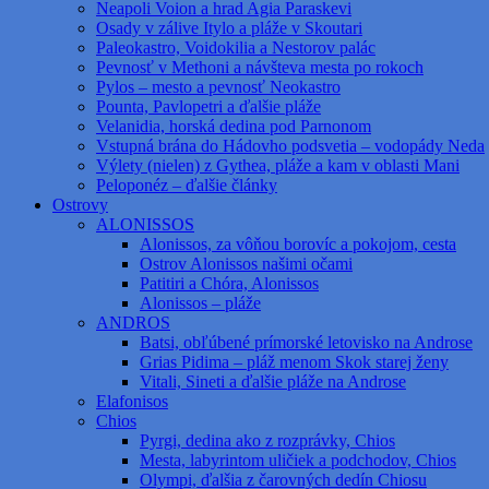
Neapoli Voion a hrad Agia Paraskevi
Osady v zálive Itylo a pláže v Skoutari
Paleokastro, Voidokilia a Nestorov palác
Pevnosť v Methoni a návšteva mesta po rokoch
Pylos – mesto a pevnosť Neokastro
Pounta, Pavlopetri a ďalšie pláže
Velanidia, horská dedina pod Parnonom
Vstupná brána do Hádovho podsvetia – vodopády Neda
Výlety (nielen) z Gythea, pláže a kam v oblasti Mani
Peloponéz – ďalšie články
Ostrovy
ALONISSOS
Alonissos, za vôňou borovíc a pokojom, cesta
Ostrov Alonissos našimi očami
Patitiri a Chóra, Alonissos
Alonissos – pláže
ANDROS
Batsi, obľúbené prímorské letovisko na Androse
Grias Pidima – pláž menom Skok starej ženy
Vitali, Sineti a ďalšie pláže na Androse
Elafonisos
Chios
Pyrgi, dedina ako z rozprávky, Chios
Mesta, labyrintom uličiek a podchodov, Chios
Olympi, ďalšia z čarovných dedín Chiosu