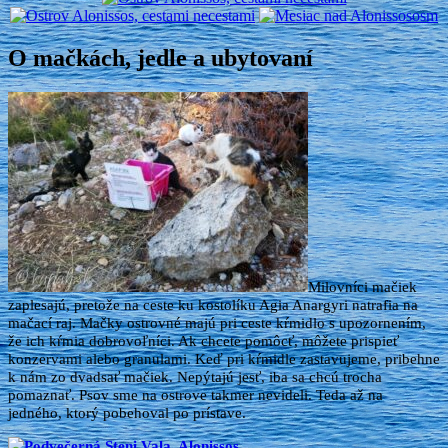
O mačkách, jedle a ubytovaní
Milovníci mačiek
zaplesajú, pretože na ceste ku kostolíku Agia Anargyri natrafia na
mačací raj. Mačky ostrovné majú pri ceste kŕmidlo s upozornením,
že ich kŕmia dobrovoľníci. Ak chcete pomôcť, môžete prispieť
konzervami alebo granulami. Keď pri kŕmidle zastavujeme, pribehne
k nám zo dvadsať mačiek. Nepýtajú jesť, iba sa chcú trocha
pomaznať. Psov sme na ostrove takmer nevideli. Teda až na
jedného, ktorý pobehoval po prístave.