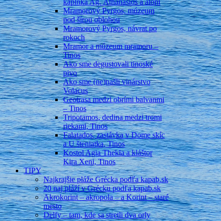
kaplnka Ag. Athanasios a aloni
Mramorový Pyrgos, múzeum
pod šírou oblohou
Mramorový Pyrgos, návrat po
rokoch
Mramor a múzeum mramoru –
Tinos
Ako sme degustovali tinoské
pivo
Ako sme (ne)našli vinárstvo
Volacus
Geotrasa medzi obrími balvanmi
– Tinos
Tripotamos, dedina medzi tromi
riekami, Tinos
Falatados, zastávka v Dome skíc
a U šteniatka, Tinos
Kostol Agia Thekla a kláštor
Kira Xeni, Tinos
TIPY
Najkrajšie pláže Grécka podľa kapab.sk
20 naj pláží v Grécku podľa kapab.sk
Akrokorint – akropola – a Korint – staré
mesto
Delfy – tam, kde sa stretli dva orly