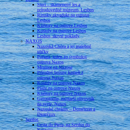
Sigri – skamenený les a
prírodovedné múzeum, Lesbos
Rímsky akvadukt na ostrove
Lesbos
Kláštory na ostrove Lesbos
Kostoly na ostrove Lesbos
Lesbos, skryté poklady
NAXOS
Naxoská Chóra a jej malebné
uličky
Portara, jeden zo symbolov
ostrova Naxos
Mramor na Naxose
Prírodný brúsny kameň z
ostrova Naxos
Kostoly na ostrove Naxos
Pláže na ostrove Naxos
Kláštory na ostrove Naxos
Gerontoelia, najstarší olivovník
na svete, Naxos
Naxoské chrámy – Deméterin a
Dionýzov
Serifos
Cesta do Pirea, na Serifos do
Koutalas