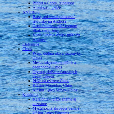
Patitiri a Chóra, Alonissos
Alonissos – pláže
ANDROS
Batsi, obľúbené prímorské
letovisko na Androse
Grias Pidima – pláž menom
Skok starej ženy
Vitali, Sineti a ďalšie pláže na
Androse
Elafonisos
Chios
Pyrgi, dedina ako z rozprávky,
Chios
Mesta, labyrintom uličiek a
podchodov, Chios
Olympi, ďalšia z čarovných
dedín Chiosu
Pláže na ostrove Chios
Kláštor Moundon, Chios
Kláštor Agios Minas, Chios
Kefalónia
Kefalónia – pláže známe aj
neznáme
Mysteriózna akropola Sami a
kláštor Agios Fanentes