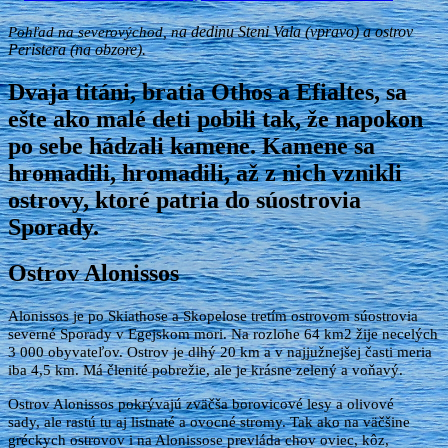
Pohľad na severovýchod, n
a dedinu Steni Vala (v
pravo) a
ostrov
Peristera (na obzore)
.
Dvaja titáni, bratia Othos a Efialtes, sa
ešte ako malé deti pobili tak, že napokon
po sebe hádzali kamene. Kamene sa
hromadili, hromadili, až z nich vznikli
ostrovy, ktoré patria do súostrovia
Sporady.
Ostrov Alonissos
Alonissos je po Skiathose a Skopelose tretím ostrovom súostrovia
severné Sporady v Egejskom mori. Na rozlohe 64 km2 žije necelých
3 000 obyvateľov. Ostrov je dlhý 20 km a v najjužnejšej časti meria
iba 4,5 km. Má členité pobrežie, ale je krásne zelený a voňavý.
Ostrov Alonissos pokrývajú zväčša borovicové lesy a olivové
sady, ale rastú tu aj listnaté a ovocné stromy. Tak ako na väčšine
gréckych ostrovov i na Alonissose prevláda chov oviec, kôz,