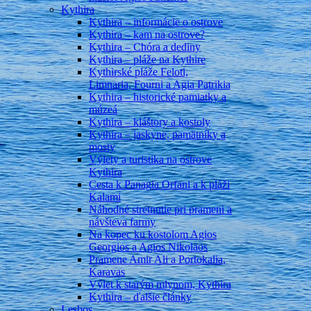
Kythira
Kythira – informácie o ostrove
Kythira – kam na ostrove?
Kythira – Chóra a dediny
Kythira – pláže na Kythire
Kythirské pláže Feloti,
Limnaria, Fourni a Agia Patrikia
Kythira – historické pamiatky a
múzeá
Kythira – kláštory a kostoly
Kythira – jaskyne, pamätníky a
mosty
Výlety a turistika na ostrove
Kythira
Cesta k Panagia Orfani a k pláži
Kalami
Náhodné stretnutie pri prameni a
návšteva farmy
Na kopec ku kostolom Agios
Georgios a Agios Nikolaos
Pramene Amir Ali a Portokalia,
Karavas
Výlet k starým mlynom, Kythira
Kythira – ďalšie články
Lesbos