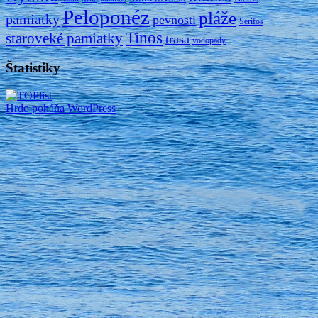
Peloponéz
pláže
pamiatky
pevnosti
Serifos
Tinos
staroveké pamiatky
trasa
vodopády
Štatistiky
Hrdo poháňa WordPress