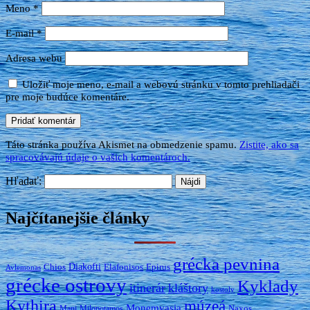
Meno
*
E-mail
*
Adresa webu
Uložiť moje meno, e-mail a webovú stránku v tomto prehliadači
pre moje budúce komentáre.
Táto stránka používa Akismet na obmedzenie spamu.
Zistite, ako sa
spracovávajú údaje o vašich komentároch.
Hľadať:
Najčítanejšie články
grécka pevnina
Diakofti
Elafonisos
Chios
Epirus
Avlemonas
grécke ostrovy
Kyklady
itinerár
kláštory
kostoly
Kythira
múzeá
Monemvasia
Naxos
Mani
Milopotamos