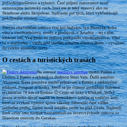
poľnohospodárstvo a rybolov. Časť príjmu ostrovanov tvorí
samozrejme turistický ruch, hoci nie je taký masový ako na
Skiathose alebo Skopelose. Našťastie pre tých, ktorí vyhľadávajú
pokojnejšie ostrovy.
Prvými obyvateľmi ostrova vraj bol Stafylos, syn Dionýza, boha
vína a vinohradníctva, úrody a plodnosti, a Ariadny – tej s tým
klbkom nití. Vraj preto na ostrove prekvitalo vinohradníctvo. Víno
sa v staroveku – vtedy pod starším názvom ostrova Ikion – vyvážalo
do celého známeho sveta.
O cestách a turistických trasách
Na ostrove
premáva autobus
medzi Patitiri a
Chorou a Patitiri a rybárskou dedinou Steni Vala. Ďalší autobus
Alonissos Trans premáva medzi prístavom v Patitiri a niektorými
plážami. Fungujú aj taxíky, ktoré sa po ostrove preháňajú šialenou
rýchlosťou 70 km za hodinu 🙂 Cesty sú úzke a kľukaté. Veľký
pozor si treba dávať najmä na motorkárov (občas aj vodičov áut),
ktorí sa zvyknú vynoriť spoza zákruty zaberajúc časť vášho
jazdného pruhu. Úplne nová asfaltka vedie na pláž Gyala. Najhorší
úsek cesty sme naopak zaznamenali na severovýchode ostrova za
Diaselom smerom do Gerakas.