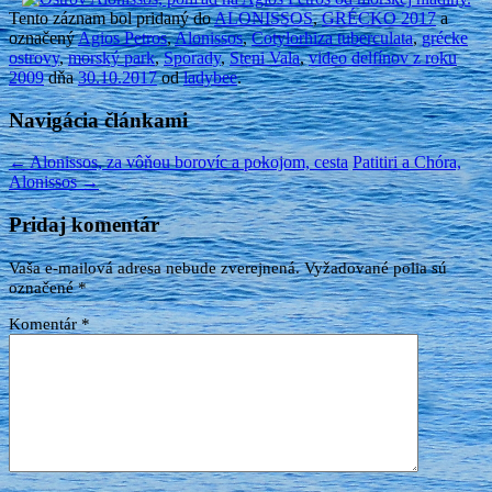
Tento záznam bol pridaný do
ALONISSOS
,
GRÉCKO 2017
a
označený
Agios Petros
,
Alonissos
,
Cotylorhiza tuberculata
,
grécke
ostrovy
,
morský park
,
Sporady
,
Steni Vala
,
video delfínov z roku
2009
dňa
30.10.2017
od
ladybee
.
Navigácia článkami
←
Alonissos, za vôňou borovíc a pokojom, cesta
Patitiri a Chóra,
Alonissos
→
Pridaj komentár
Vaša e-mailová adresa nebude zverejnená.
Vyžadované polia sú
označené
*
Komentár
*