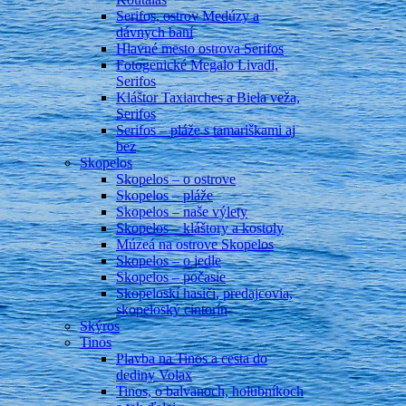
Serifos, ostrov Medúzy a
dávnych baní
Hlavné mesto ostrova Serifos
Fotogenické Megalo Livadi,
Serifos
Kláštor Taxiarches a Biela veža,
Serifos
Serifos – pláže s tamariškami aj
bez
Skopelos
Skopelos – o ostrove
Skopelos – pláže
Skopelos – naše výlety
Skopelos – kláštory a kostoly
Múzeá na ostrove Skopelos
Skopelos – o jedle
Skopelos – počasie
Skopeloskí hasiči, predajcovia,
skopeloský cintorín
Skýros
Tinos
Plavba na Tinos a cesta do
dediny Volax
Tinos, o balvanoch, holubníkoch