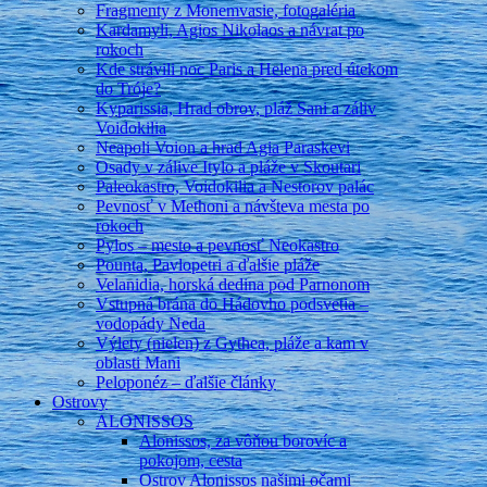
Fragmenty z Monemvasie, fotogaléria
Kardamyli, Agios Nikolaos a návrat po
rokoch
Kde strávili noc Paris a Helena pred útekom
do Tróje?
Kyparissia, Hrad obrov, pláž Sani a záliv
Voidokilia
Neapoli Voion a hrad Agia Paraskevi
Osady v zálive Itylo a pláže v Skoutari
Paleokastro, Voidokilia a Nestorov palác
Pevnosť v Methoni a návšteva mesta po
rokoch
Pylos – mesto a pevnosť Neokastro
Pounta, Pavlopetri a ďalšie pláže
Velanidia, horská dedina pod Parnonom
Vstupná brána do Hádovho podsvetia –
vodopády Neda
Výlety (nielen) z Gythea, pláže a kam v
oblasti Mani
Peloponéz – ďalšie články
Ostrovy
ALONISSOS
Alonissos, za vôňou borovíc a
pokojom, cesta
Ostrov Alonissos našimi očami