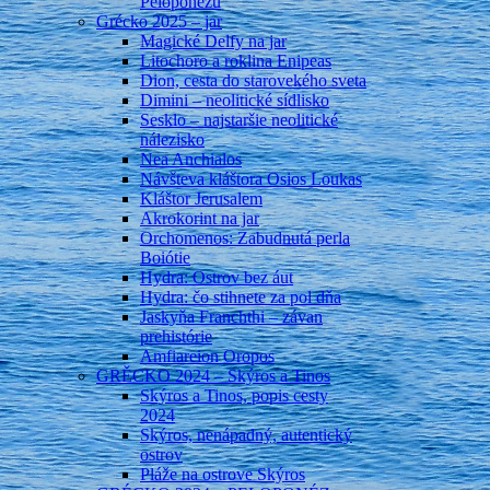
Peloponézu
Grécko 2025 – jar
Magické Delfy na jar
Litochoro a roklina Enipeas
Dion, cesta do starovekého sveta
Dimini – neolitické sídlisko
Sesklo – najstaršie neolitické
nálezisko
Nea Anchialos
Návšteva kláštora Osios Loukas
Kláštor Jerusalem
Akrokorint na jar
Orchomenos: Zabudnutá perla
Boiótie
Hydra: Ostrov bez áut
Hydra: čo stihnete za pol dňa
Jaskyňa Franchthi – závan
prehistórie
Amfiareion Oropos
GRĚCKO 2024 – Skýros a Tinos
Skýros a Tinos, popis cesty
2024
Skýros, nenápadný, autentický
ostrov
Pláže na ostrove Skýros