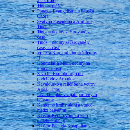
a tak ďalej
Tinos – pláže
Panagia Evangelistria a tinoská
Chóra
Svätyňa Poseidona a Amfitrité,
Tinos
Tinos – dediny začarované v
čase
Tinos – dediny začarované v
čase, 2. časť
Volax a Kardiani, tinoské dediny
II
Koumelas a Malli, dediny na
konci Tinosu
Z vrchu Exombourgo do
podchodov Arnadosu
Kavalourko a reliéf boha vetrov
Aiola, Tinos
Livada – pláž v zajatí podivných
balvanov
Kamenné kruhy aloni a vinice
medzi balvanmi
Kláštor Kechrovouni a jeho
malebné uličky
Kláštor Panagia Katapolianis,