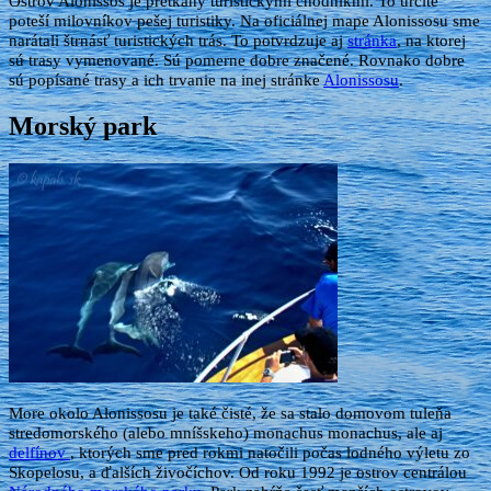
Ostrov Alonissos je pretkaný turistickými chodníkmi. To určite
poteší milovníkov pešej turistiky. Na oficiálnej mape Alonissosu sme
narátali štrnásť turistických trás. To potvrdzuje aj
stránka
, na ktorej
sú trasy vymenované. Sú pomerne dobre značené. Rovnako dobre
sú popísané trasy a ich trvanie na inej stránke
Alonissosu
.
Morský park
More okolo Alonissosu je také čisté, že sa stalo domovom tuleňa
stredomorského (alebo mníšskeho) monachus monachus, ale aj
delfínov
, ktorých sme pred rokmi natočili počas lodného výletu zo
Skopelosu, a ďalších živočíchov. Od roku 1992 je ostrov centrálou