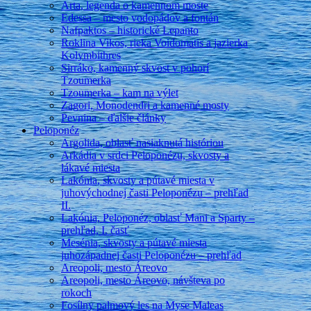
Arta, legenda o kamennom moste
Edessa – mesto vodopádov a fontán
Nafpaktos – historické Lepanto
Roklina Vikos, rieka Voidomatis a jazierka
Kolymbithres
Sirráko, kamenný skvost v pohorí
Tzoumerka
Tzoumerka – kam na výlet
Zagori, Monodendri a kamenné mosty
Pevnina – ďalšie články
Peloponéz
Argolida, oblasť nasiaknutá históriou
Arkádia v srdci Peloponézu, skvosty a
lákavé miesta
Lakónia, skvosty a pútavé miesta v
juhovýchodnej časti Peloponézu – prehľad
II.
Lakónia, Peloponéz, oblasť Mani a Sparty –
prehľad, I. časť
Mesénia, skvosty a pútavé miesta
juhozápadnej časti Peloponézu – prehľad
Areopoli, mesto Áreovo
Areopoli, mesto Áreovo, návšteva po
rokoch
Fosílny palmový les na Myse Maleas