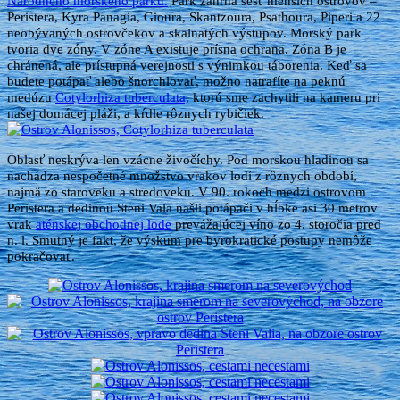
Národného morského parku.
Park zahŕňa šesť menších ostrovov –
Peristera, Kyra Panagia, Gioura, Skantzoura, Psathoura, Piperi a 22
neobývaných ostrovčekov a skalnatých výstupov. Morský park
tvoria dve zóny. V zóne A existuje prísna ochrana. Zóna B je
chránená, ale prístupná verejnosti s výnimkou táborenia. Keď sa
budete potápať alebo šnorchlovať, možno natrafíte na peknú
medúzu
Cotylorhiza tuberculata,
ktorú sme zachytili na kameru pri
našej domácej pláži, a kŕdle rôznych rybičiek.
Oblasť neskrýva len vzácne živočíchy. Pod morskou hladinou sa
nachádza nespočetné množstvo vrakov lodí z rôznych období,
najmä zo staroveku a stredoveku. V 90. rokoch medzi ostrovom
Peristera a dedinou Steni Vala našli potápači v hĺbke asi 30 metrov
vrak
aténskej obchodnej lode
prevážajúcej víno zo 4. storočia pred
n. l. Smutný je fakt, že výskum pre byrokratické postupy nemôže
pokračovať.