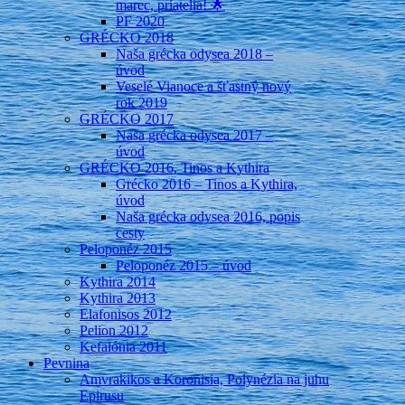
marec, priatelia! 🌟
PF 2020
GRÉCKO 2018
Naša grécka odysea 2018 –
úvod
Veselé Vianoce a šťastný nový
rok 2019
GRÉCKO 2017
Naša grécka odysea 2017 –
úvod
GRÉCKO 2016, Tinos a Kythira
Grécko 2016 – Tinos a Kythira,
úvod
Naša grécka odysea 2016, popis
cesty
Peloponéz 2015
Peloponéz 2015 – úvod
Kythira 2014
Kythira 2013
Elafonisos 2012
Pelion 2012
Kefalónia 2011
Pevnina
Amvrakikos a Koronisia, Polynézia na juhu
Epirusu