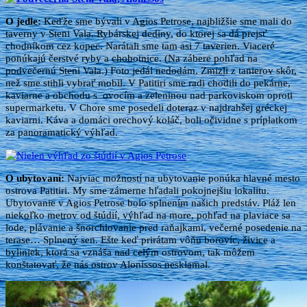
O jedle:
Keďže sme bývali v Agios Petrose, najbližšie sme mali do
taverny v Steni Vala. Rybárskej dediny, do ktorej sa dá prejsť
chodníkom cez kopec. Narátali sme tam asi 7 taverien. Viaceré
ponúkajú čerstvé ryby a chobotnice. (Na zábere pohľad na
podvečernú Steni Vala.) Foto jedál nedodám. Zmizli z tanierov skôr,
než sme stihli vybrať mobil. V Patitiri sme radi chodili do pekárne,
kaviarne a obchodu s ovocím a zeleninou nad parkoviskom oproti
supermarketu. V Chore sme posedeli doteraz v najdrahšej gréckej
kaviarni. Káva a domáci orechový koláč, boli očividne s príplatkom
za panoramatický výhľad.
O ubytovaní:
Najviac možností na ubytovanie ponúka hlavné mesto
ostrova Patitiri. My sme zámerne hľadali pokojnejšiu lokalitu.
Ubytovanie v Agios Petrose bolo splnením našich predstáv. Pláž len
niekoľko metrov od štúdií, výhľad na more, pohľad na plaviace sa
lode, plávanie a šnorchlovanie pred raňajkami, večerné posedenie na
terase… Splnený sen. Ešte keď prirátam vôňu borovíc, živice a
byliniek, ktorá sa vznáša nad celým ostrovom, tak môžem
konštatovať, že nás ostrov Alonissos nesklamal.