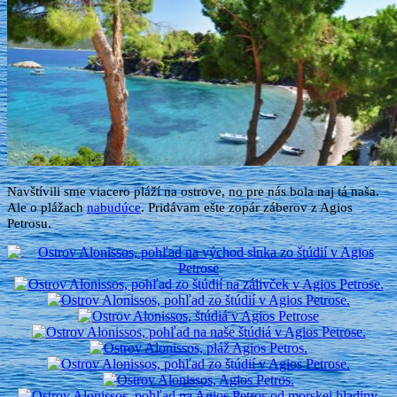
Navštívili sme viacero pláží na ostrove, no pre nás bola naj tá naša.
Ale o plážach
nabudúce
. Pridávam ešte zopár záberov z Agios
Petrosu.