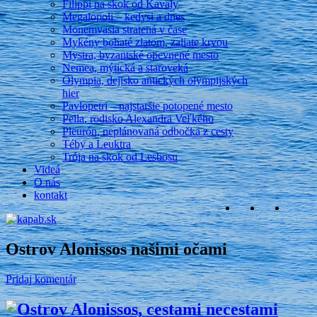
Filippi na skok od Kavaly
Megalopoli – kedysi a dnes
Monemvasia stratená v čase
Mykény bohaté zlatom, zaliate krvou
Mystra, byzantské opevnené mesto
Nemea, mýtická a staroveká
Olympia, dejisko antických olympijských
hier
Pavlopetri – najstaršie potopené mesto
Pella, rodisko Alexandra Veľkého
Pleurón, neplánovaná odbočka z cesty
Téby a Leuktra
Trója na skok od Lesbosu
Videá
O nás
kontakt
Ostrov Alonissos našimi očami
Pridaj komentár