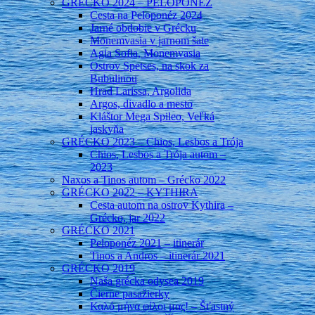
GRÉCKO 2024 – PELOPONÉZ
Cesta na Peloponéz 2024
Jarné obdobie v Grécku
Monemvasia v jarnom šate
Agia Sofia, Monemvasia
Ostrov Spetses, na skok za
Bubulinou
Hrad Larissa, Argolida
Argos, divadlo a mesto
Kláštor Mega Spileo, Veľká
jaskyňa
GRÉCKO 2023 – Chios, Lesbos a Trója
Chios, Lesbos a Trója autom –
2023
Naxos a Tinos autom – Grécko 2022
GRÉCKO 2022 – KYTHIRA
Cesta autom na ostrov Kythira –
Grécko, jar 2022
GRÉCKO 2021
Peloponéz 2021 – itinerár
Tinos a Andros – itinerár 2021
GRÉCKO 2019
Naša grécka odysea 2019
Čierne pasažierky
Καλό μήνα φίλοι μας! – Šťastný