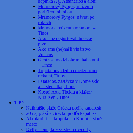
kaplnka Ag. Athanasios a aloni
Mramorový Pyrgos, múzeum
pod šírou oblohou
Mramorový Pyrgos, návrat po
rokoch
Mramor a múzeum mramoru –
Tinos
Ako sme degustovali tinoské
pivo
Ako sme (ne)našli vinárstvo
Volacus
Geotrasa medzi obrími balvanmi
– Tinos
Tripotamos, dedina medzi tromi
riekami, Tinos
Falatados, zastávka v Dome skíc
a U šteniatka, Tinos
Kostol Agia Thekla a kláštor
Kira Xeni, Tinos
TIPY
Najkrajšie pláže Grécka podľa kapab.sk
20 naj pláží v Grécku podľa kapab.sk
Akrokorint – akropola – a Korint – staré
mesto
Delfy – tam, kde sa stretli dva orly