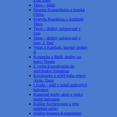
a tak ďalej
Tinos – pláže
Panagia Evangelistria a tinoská
Chóra
Svätyňa Poseidona a Amfitrité,
Tinos
Tinos – dediny začarované v
čase
Tinos – dediny začarované v
čase, 2. časť
Volax a Kardiani, tinoské dediny
II
Koumelas a Malli, dediny na
konci Tinosu
Z vrchu Exombourgo do
podchodov Arnadosu
Kavalourko a reliéf boha vetrov
Aiola, Tinos
Livada – pláž v zajatí podivných
balvanov
Kamenné kruhy aloni a vinice
medzi balvanmi
Kláštor Kechrovouni a jeho
malebné uličky
Kláštor Panagia Katapolianis,