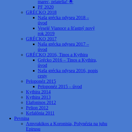
marec, priatelia! 🌟
PF 2020
GRÉCKO 2018
Naša grécka odysea 2018 –
úvod
Veselé Vianoce a šťastný nový
rok 2019
GRÉCKO 2017
Naša grécka odysea 2017 –
úvod
GRÉCKO 2016, Tinos a Kythira
Grécko 2016 – Tinos a Kythira,
úvod
Naša grécka odysea 2016, popis
cesty
Peloponéz 2015
Peloponéz 2015 – úvod
Kythira 2014
Kythira 2013
Elafonisos 2012
Pelion 2012
Kefalónia 2011
Pevnina
Amvrakikos a Koronisia, Polynézia na juhu
Epirusu