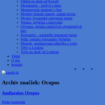
Filippi na skok od Kavaly
Megalopoli – kedysi a dnes
Monemvasia stratená v čase
Mykény bohaté zlatom, zaliate krvou
Mystra, byzantské opevnené mesto
Nemea, mýtická a staroveká
Olympia, dejisko antických olympijských
hier
Pavlopetri – najstaršie potopené mesto
Pella, rodisko Alexandra Veľkého
Pleurón, neplánovaná odbočka z cesty
Téby a Leuktra
Trója na skok od Lesbosu
Videá
O nás
kontakt
Archív značiek:
Oropos
Amfiareion Oropos
Pridaj komentár