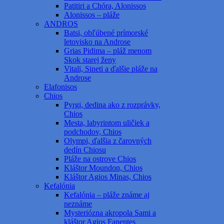
Patitiri a Chóra, Alonissos
Alonissos – pláže
ANDROS
Batsi, obľúbené prímorské
letovisko na Androse
Grias Pidima – pláž menom
Skok starej ženy
Vitali, Sineti a ďalšie pláže na
Androse
Elafonisos
Chios
Pyrgi, dedina ako z rozprávky,
Chios
Mesta, labyrintom uličiek a
podchodov, Chios
Olympi, ďalšia z čarovných
dedín Chiosu
Pláže na ostrove Chios
Kláštor Moundon, Chios
Kláštor Agios Minas, Chios
Kefalónia
Kefalónia – pláže známe aj
neznáme
Mysteriózna akropola Sami a
kláštor Agios Fanentes