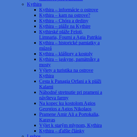
Kythira
Kythira – informácie o ostrove
Kythira – kam na ostrove?
Kythira – Chóra a dediny
Kythira – pláže na Kythire
Kythirské pláže Feloti,
Limnaria, Fourni a Agia Patrikia
Kythira – historické pamiatky a
múzeá
Kythira – kláštory a kostoly
Kythira – jaskyne, pamätníky a
mosty
Výlety a turistika na ostrove
Kythira
Cesta k Panagia Orfani a k pláži
Kalami
Náhodné stretnutie pri prameni a
návšteva farmy
Na kopec ku kostolom Agios
Georgios a Agios Nikolaos
Pramene Amir Ali a Portokalia,
Karavas
Výlet k starým mlynom, Kythira
Kythira – ďalšie články
Lesbos