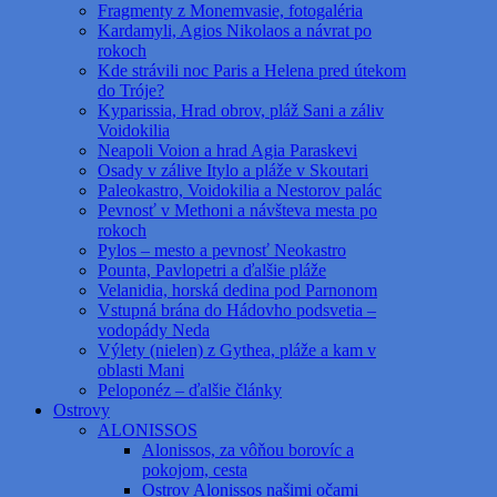
Fragmenty z Monemvasie, fotogaléria
Kardamyli, Agios Nikolaos a návrat po
rokoch
Kde strávili noc Paris a Helena pred útekom
do Tróje?
Kyparissia, Hrad obrov, pláž Sani a záliv
Voidokilia
Neapoli Voion a hrad Agia Paraskevi
Osady v zálive Itylo a pláže v Skoutari
Paleokastro, Voidokilia a Nestorov palác
Pevnosť v Methoni a návšteva mesta po
rokoch
Pylos – mesto a pevnosť Neokastro
Pounta, Pavlopetri a ďalšie pláže
Velanidia, horská dedina pod Parnonom
Vstupná brána do Hádovho podsvetia –
vodopády Neda
Výlety (nielen) z Gythea, pláže a kam v
oblasti Mani
Peloponéz – ďalšie články
Ostrovy
ALONISSOS
Alonissos, za vôňou borovíc a
pokojom, cesta
Ostrov Alonissos našimi očami