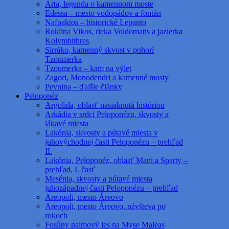
Arta, legenda o kamennom moste
Edessa – mesto vodopádov a fontán
Nafpaktos – historické Lepanto
Roklina Vikos, rieka Voidomatis a jazierka
Kolymbithres
Sirráko, kamenný skvost v pohorí
Tzoumerka
Tzoumerka – kam na výlet
Zagori, Monodendri a kamenné mosty
Pevnina – ďalšie články
Peloponéz
Argolida, oblasť nasiaknutá históriou
Arkádia v srdci Peloponézu, skvosty a
lákavé miesta
Lakónia, skvosty a pútavé miesta v
juhovýchodnej časti Peloponézu – prehľad
II.
Lakónia, Peloponéz, oblasť Mani a Sparty –
prehľad, I. časť
Mesénia, skvosty a pútavé miesta
juhozápadnej časti Peloponézu – prehľad
Areopoli, mesto Áreovo
Areopoli, mesto Áreovo, návšteva po
rokoch
Fosílny palmový les na Myse Maleas