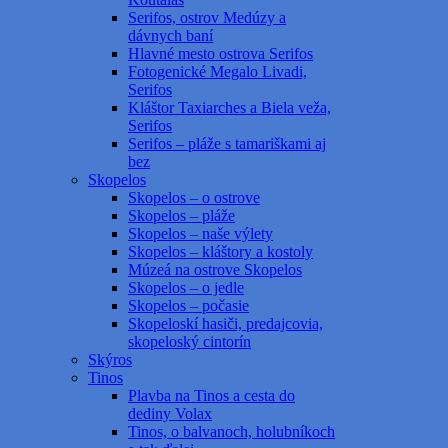
Serifos, ostrov Medúzy a
dávnych baní
Hlavné mesto ostrova Serifos
Fotogenické Megalo Livadi,
Serifos
Kláštor Taxiarches a Biela veža,
Serifos
Serifos – pláže s tamariškami aj
bez
Skopelos
Skopelos – o ostrove
Skopelos – pláže
Skopelos – naše výlety
Skopelos – kláštory a kostoly
Múzeá na ostrove Skopelos
Skopelos – o jedle
Skopelos – počasie
Skopeloskí hasiči, predajcovia,
skopeloský cintorín
Skýros
Tinos
Plavba na Tinos a cesta do
dediny Volax
Tinos, o balvanoch, holubníkoch