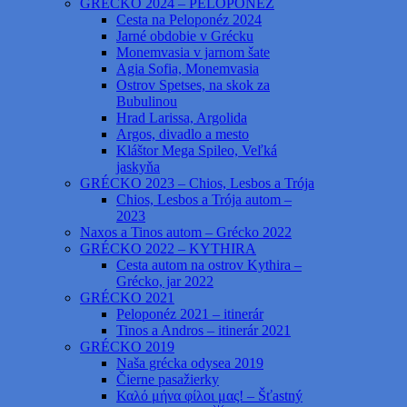
GRÉCKO 2024 – PELOPONÉZ
Cesta na Peloponéz 2024
Jarné obdobie v Grécku
Monemvasia v jarnom šate
Agia Sofia, Monemvasia
Ostrov Spetses, na skok za
Bubulinou
Hrad Larissa, Argolida
Argos, divadlo a mesto
Kláštor Mega Spileo, Veľká
jaskyňa
GRÉCKO 2023 – Chios, Lesbos a Trója
Chios, Lesbos a Trója autom –
2023
Naxos a Tinos autom – Grécko 2022
GRÉCKO 2022 – KYTHIRA
Cesta autom na ostrov Kythira –
Grécko, jar 2022
GRÉCKO 2021
Peloponéz 2021 – itinerár
Tinos a Andros – itinerár 2021
GRÉCKO 2019
Naša grécka odysea 2019
Čierne pasažierky
Καλό μήνα φίλοι μας! – Šťastný