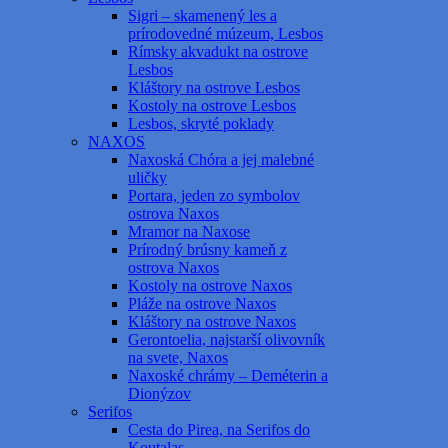
Sigri – skamenený les a
prírodovedné múzeum, Lesbos
Rímsky akvadukt na ostrove
Lesbos
Kláštory na ostrove Lesbos
Kostoly na ostrove Lesbos
Lesbos, skryté poklady
NAXOS
Naxoská Chóra a jej malebné
uličky
Portara, jeden zo symbolov
ostrova Naxos
Mramor na Naxose
Prírodný brúsny kameň z
ostrova Naxos
Kostoly na ostrove Naxos
Pláže na ostrove Naxos
Kláštory na ostrove Naxos
Gerontoelia, najstarší olivovník
na svete, Naxos
Naxoské chrámy – Deméterin a
Dionýzov
Serifos
Cesta do Pirea, na Serifos do
Koutalas