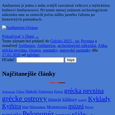
Amfiareion je jedna z mála svätýň zasvätená veštcovi a mýtickému
hrdinovi Amfiaraosovi. Pri tomto menej známom archeologickom
nálezisku sme sa zastavili počas nášho jarného ťaženia po
historických pamiatkach.
Pokračovať v čítaní
→
Tento záznam bol pridaný do
Grécko 2025 - jar
,
Pevnina
a
označený
Amfiaraos
,
Amfiareion
,
archeologické náleziská
,
Atika
,
grécka pevnina
,
Oropos
,
pamiatky
,
staroveké pamiatky
dňa
27.02.2026
od
ladybee
.
Hľadať:
Najčítanejšie články
grécka pevnina
Diakofti
Elafonisos
Chios
Epirus
Avlemonas
grécke ostrovy
Kyklady
itinerár
kláštory
kostoly
Kythira
múzeá
Monemvasia
Naxos
Mani
Milopotamos
Peloponéz
pláže
pamiatky
pevnosti