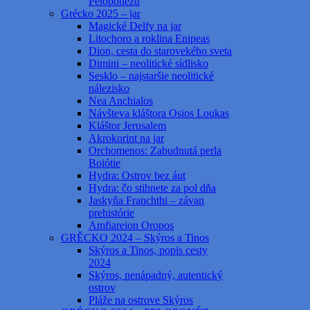
Peloponézu
Grécko 2025 – jar
Magické Delfy na jar
Litochoro a roklina Enipeas
Dion, cesta do starovekého sveta
Dimini – neolitické sídlisko
Sesklo – najstaršie neolitické
nálezisko
Nea Anchialos
Návšteva kláštora Osios Loukas
Kláštor Jerusalem
Akrokorint na jar
Orchomenos: Zabudnutá perla
Boiótie
Hydra: Ostrov bez áut
Hydra: čo stihnete za pol dňa
Jaskyňa Franchthi – závan
prehistórie
Amfiareion Oropos
GRĚCKO 2024 – Skýros a Tinos
Skýros a Tinos, popis cesty
2024
Skýros, nenápadný, autentický
ostrov
Pláže na ostrove Skýros