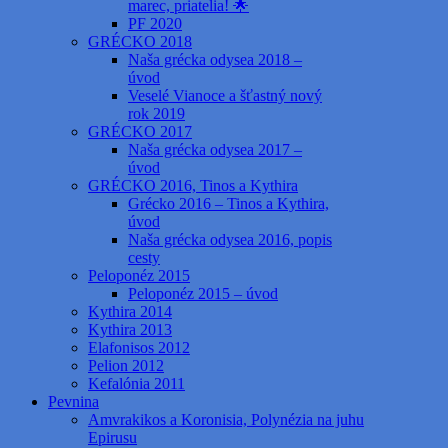
marec, priatelia! 🌟
PF 2020
GRÉCKO 2018
Naša grécka odysea 2018 –
úvod
Veselé Vianoce a šťastný nový
rok 2019
GRÉCKO 2017
Naša grécka odysea 2017 –
úvod
GRÉCKO 2016, Tinos a Kythira
Grécko 2016 – Tinos a Kythira,
úvod
Naša grécka odysea 2016, popis
cesty
Peloponéz 2015
Peloponéz 2015 – úvod
Kythira 2014
Kythira 2013
Elafonisos 2012
Pelion 2012
Kefalónia 2011
Pevnina
Amvrakikos a Koronisia, Polynézia na juhu
Epirusu