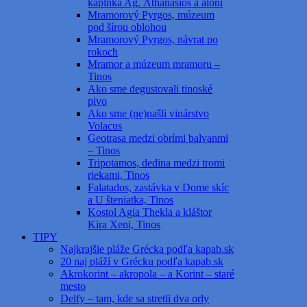
kaplnka Ag. Athanasios a aloni
Mramorový Pyrgos, múzeum
pod šírou oblohou
Mramorový Pyrgos, návrat po
rokoch
Mramor a múzeum mramoru –
Tinos
Ako sme degustovali tinoské
pivo
Ako sme (ne)našli vinárstvo
Volacus
Geotrasa medzi obrími balvanmi
– Tinos
Tripotamos, dedina medzi tromi
riekami, Tinos
Falatados, zastávka v Dome skíc
a U šteniatka, Tinos
Kostol Agia Thekla a kláštor
Kira Xeni, Tinos
TIPY
Najkrajšie pláže Grécka podľa kapab.sk
20 naj pláží v Grécku podľa kapab.sk
Akrokorint – akropola – a Korint – staré
mesto
Delfy – tam, kde sa stretli dva orly