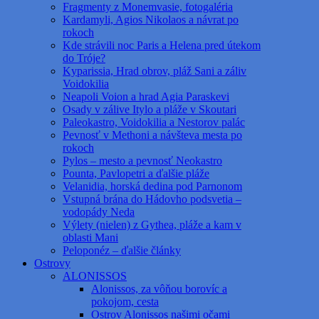
Fragmenty z Monemvasie, fotogaléria
Kardamyli, Agios Nikolaos a návrat po
rokoch
Kde strávili noc Paris a Helena pred útekom
do Tróje?
Kyparissia, Hrad obrov, pláž Sani a záliv
Voidokilia
Neapoli Voion a hrad Agia Paraskevi
Osady v zálive Itylo a pláže v Skoutari
Paleokastro, Voidokilia a Nestorov palác
Pevnosť v Methoni a návšteva mesta po
rokoch
Pylos – mesto a pevnosť Neokastro
Pounta, Pavlopetri a ďalšie pláže
Velanidia, horská dedina pod Parnonom
Vstupná brána do Hádovho podsvetia –
vodopády Neda
Výlety (nielen) z Gythea, pláže a kam v
oblasti Mani
Peloponéz – ďalšie články
Ostrovy
ALONISSOS
Alonissos, za vôňou borovíc a
pokojom, cesta
Ostrov Alonissos našimi očami