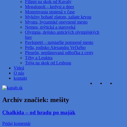
Filippi na skok od Kavaly
Megalopoli – kedysi a dnes
Monemvasia stratená v čase
Mykény bohaté zlatom, zaliate krvou
Mystra, byzantské opevnené mesto
Nemea, mýtická a staroveká
Olympia, dejisko antických olympijských
hier
Pavlopetri – najstaršie potopené mesto
Pella, rodisko Alexandra Veľkého
Pleurón, neplánovaná odbočka z cesty
Téby a Leuktra
Trója na skok od Lesbosu
Videá
O nás
kontakt
Archív značiek:
mešity
Chalkida – od hradu po maják
Pridaj komentár