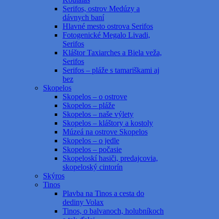
Serifos, ostrov Medúzy a
dávnych baní
Hlavné mesto ostrova Serifos
Fotogenické Megalo Livadi,
Serifos
Kláštor Taxiarches a Biela veža,
Serifos
Serifos – pláže s tamariškami aj
bez
Skopelos
Skopelos – o ostrove
Skopelos – pláže
Skopelos – naše výlety
Skopelos – kláštory a kostoly
Múzeá na ostrove Skopelos
Skopelos – o jedle
Skopelos – počasie
Skopeloskí hasiči, predajcovia,
skopeloský cintorín
Skýros
Tinos
Plavba na Tinos a cesta do
dediny Volax
Tinos, o balvanoch, holubníkoch