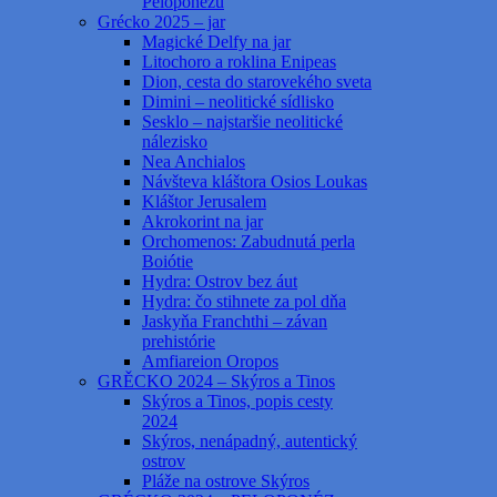
Peloponézu
Grécko 2025 – jar
Magické Delfy na jar
Litochoro a roklina Enipeas
Dion, cesta do starovekého sveta
Dimini – neolitické sídlisko
Sesklo – najstaršie neolitické
nálezisko
Nea Anchialos
Návšteva kláštora Osios Loukas
Kláštor Jerusalem
Akrokorint na jar
Orchomenos: Zabudnutá perla
Boiótie
Hydra: Ostrov bez áut
Hydra: čo stihnete za pol dňa
Jaskyňa Franchthi – závan
prehistórie
Amfiareion Oropos
GRĚCKO 2024 – Skýros a Tinos
Skýros a Tinos, popis cesty
2024
Skýros, nenápadný, autentický
ostrov
Pláže na ostrove Skýros