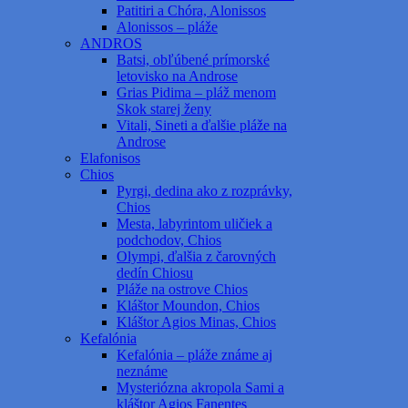
Patitiri a Chóra, Alonissos
Alonissos – pláže
ANDROS
Batsi, obľúbené prímorské
letovisko na Androse
Grias Pidima – pláž menom
Skok starej ženy
Vitali, Sineti a ďalšie pláže na
Androse
Elafonisos
Chios
Pyrgi, dedina ako z rozprávky,
Chios
Mesta, labyrintom uličiek a
podchodov, Chios
Olympi, ďalšia z čarovných
dedín Chiosu
Pláže na ostrove Chios
Kláštor Moundon, Chios
Kláštor Agios Minas, Chios
Kefalónia
Kefalónia – pláže známe aj
neznáme
Mysteriózna akropola Sami a
kláštor Agios Fanentes