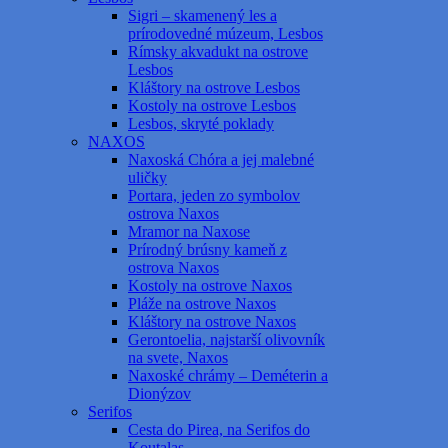
Sigri – skamenený les a
prírodovedné múzeum, Lesbos
Rímsky akvadukt na ostrove
Lesbos
Kláštory na ostrove Lesbos
Kostoly na ostrove Lesbos
Lesbos, skryté poklady
NAXOS
Naxoská Chóra a jej malebné
uličky
Portara, jeden zo symbolov
ostrova Naxos
Mramor na Naxose
Prírodný brúsny kameň z
ostrova Naxos
Kostoly na ostrove Naxos
Pláže na ostrove Naxos
Kláštory na ostrove Naxos
Gerontoelia, najstarší olivovník
na svete, Naxos
Naxoské chrámy – Deméterin a
Dionýzov
Serifos
Cesta do Pirea, na Serifos do
Koutalas