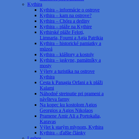
Kythira
Kythira – informácie o ostrove
Kythira – kam na ostrove?
Kythira – Chóra a dediny
Kythira – pláže na Kythire
Kythirské pláže Feloti,
Limnaria, Fourni a Agia Patrikia
Kythira – historické pamiatky a
múzeá
Kythira – kláštory a kostoly
Kythira – jaskyne, pamätníky a
mosty
Výlety a turistika na ostrove
Kythira
Cesta k Panagia Orfani a k pláži
Kalami
Náhodné stretnutie pri prameni a
návšteva farmy
Na kopec ku kostolom Agios
Georgios a Agios Nikolaos
Pramene Amir Ali a Portokalia,
Karavas
Výlet k starým mlynom, Kythira
Kythira – ďalšie články
Lesbos