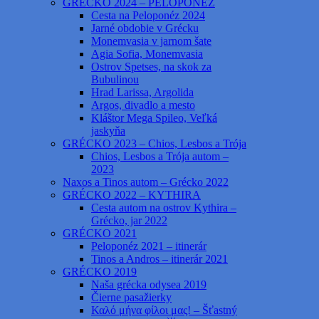
GRÉCKO 2024 – PELOPONÉZ
Cesta na Peloponéz 2024
Jarné obdobie v Grécku
Monemvasia v jarnom šate
Agia Sofia, Monemvasia
Ostrov Spetses, na skok za
Bubulinou
Hrad Larissa, Argolida
Argos, divadlo a mesto
Kláštor Mega Spileo, Veľká
jaskyňa
GRÉCKO 2023 – Chios, Lesbos a Trója
Chios, Lesbos a Trója autom –
2023
Naxos a Tinos autom – Grécko 2022
GRÉCKO 2022 – KYTHIRA
Cesta autom na ostrov Kythira –
Grécko, jar 2022
GRÉCKO 2021
Peloponéz 2021 – itinerár
Tinos a Andros – itinerár 2021
GRÉCKO 2019
Naša grécka odysea 2019
Čierne pasažierky
Καλό μήνα φίλοι μας! – Šťastný