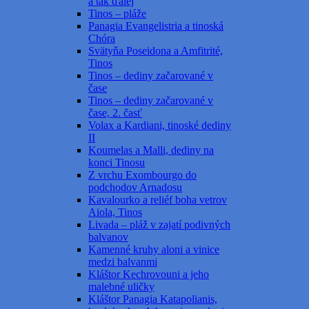
a tak ďalej
Tinos – pláže
Panagia Evangelistria a tinoská
Chóra
Svätyňa Poseidona a Amfitrité,
Tinos
Tinos – dediny začarované v
čase
Tinos – dediny začarované v
čase, 2. časť
Volax a Kardiani, tinoské dediny
II
Koumelas a Malli, dediny na
konci Tinosu
Z vrchu Exombourgo do
podchodov Arnadosu
Kavalourko a reliéf boha vetrov
Aiola, Tinos
Livada – pláž v zajatí podivných
balvanov
Kamenné kruhy aloni a vinice
medzi balvanmi
Kláštor Kechrovouni a jeho
malebné uličky
Kláštor Panagia Katapolianis,