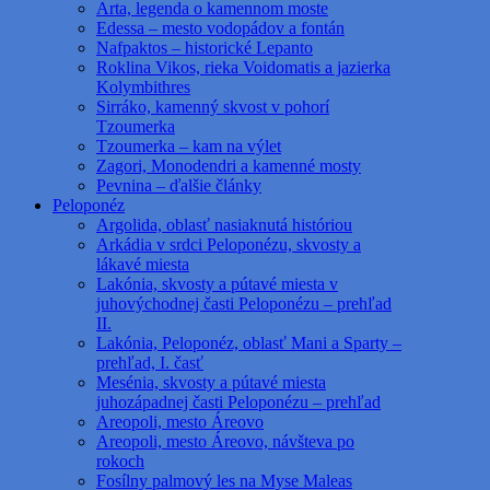
Arta, legenda o kamennom moste
Edessa – mesto vodopádov a fontán
Nafpaktos – historické Lepanto
Roklina Vikos, rieka Voidomatis a jazierka
Kolymbithres
Sirráko, kamenný skvost v pohorí
Tzoumerka
Tzoumerka – kam na výlet
Zagori, Monodendri a kamenné mosty
Pevnina – ďalšie články
Peloponéz
Argolida, oblasť nasiaknutá históriou
Arkádia v srdci Peloponézu, skvosty a
lákavé miesta
Lakónia, skvosty a pútavé miesta v
juhovýchodnej časti Peloponézu – prehľad
II.
Lakónia, Peloponéz, oblasť Mani a Sparty –
prehľad, I. časť
Mesénia, skvosty a pútavé miesta
juhozápadnej časti Peloponézu – prehľad
Areopoli, mesto Áreovo
Areopoli, mesto Áreovo, návšteva po
rokoch
Fosílny palmový les na Myse Maleas