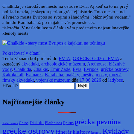
Chalkida je starodávne mesto na ostrove Evia. Aj keď sa to na prvý
pohľad nezdá, je skrytou perlou gréckej histórie. Toto mesto – od
slávneho mosta Evripos so svojimi záhadnými „bláznivými vodami“
a hradu Karababa až po maják – vás prenesie cez
tisícročia. V nasledujúcom článku vám predstavím najzaujímavejšie
klenoty mesta.
Pokračovať v čítaní
→
Tento záznam bol pridaný do
EVIA
,
GRÉCKO 2026 - EVIA
a
označený
akvadukt
,
archeologické múzeum
,
Arethousa
,
bláznivé
vody
,
Chalkida
,
Chalkis
,
Emir Zade
,
Evia
,
Evripos
,
grécke ostrovy
,
Kakokefali
,
Kamares
,
Karababa
,
majáky
,
mešity
,
mosty
,
múzeá
,
rímsky akvadukt
,
vojenské múzeum
dňa
17.06.2026
od
ladybee
.
Hľadať:
Najčítanejšie články
grécka pevnina
Diakofti
Elafonisos
Chios
Epirus
Avlemonas
grécke ostrovy
Kyklady
itinerár
kláštory
kostoly