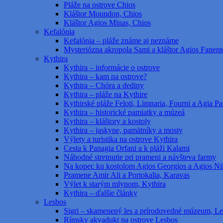
Pláže na ostrove Chios
Kláštor Moundon, Chios
Kláštor Agios Minas, Chios
Kefalónia
Kefalónia – pláže známe aj neznáme
Mysteriózna akropola Sami a kláštor Agios Fanent
Kythira
Kythira – informácie o ostrove
Kythira – kam na ostrove?
Kythira – Chóra a dediny
Kythira – pláže na Kythire
Kythirské pláže Feloti, Limnaria, Fourni a Agia Pat
Kythira – historické pamiatky a múzeá
Kythira – kláštory a kostoly
Kythira – jaskyne, pamätníky a mosty
Výlety a turistika na ostrove Kythira
Cesta k Panagia Orfani a k pláži Kalami
Náhodné stretnutie pri prameni a návšteva farmy
Na kopec ku kostolom Agios Georgios a Agios Ni
Pramene Amir Ali a Portokalia, Karavas
Výlet k starým mlynom, Kythira
Kythira – ďalšie články
Lesbos
Sigri – skamenený les a prírodovedné múzeum, L
Rímsky akvadukt na ostrove Lesbos