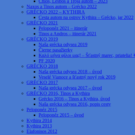
Chios, Lesbos a Trója autom – 2023
Naxos a Tinos autom – Grécko 2022
GRÉCKO 2022 – KYTHIRA
Cesta autom na ostrov Kythira – Grécko, jar 2022
GRÉCKO 2021
Peloponéz 2021 – itinerár
Tinos a Andros – itinerár 2021
GRÉCKO 2019
Naša grécka odysea 2019
Čierne pasažierky
Καλό μήνα φίλοι μας! – Šťastný marec, priatelia! 
PF 2020
GRÉCKO 2018
Naša grécka odysea 2018 – úvod
Veselé Vianoce a šťastný nový rok 2019
GRÉCKO 2017
Naša grécka odysea 2017 – úvod
GRÉCKO 2016, Tinos a Kythira
Grécko 2016 – Tinos a Kythira, úvod
Naša grécka odysea 2016, popis cesty
Peloponéz 2015
Peloponéz 2015 – úvod
Kythira 2014
Kythira 2013
Elafonisos 2012