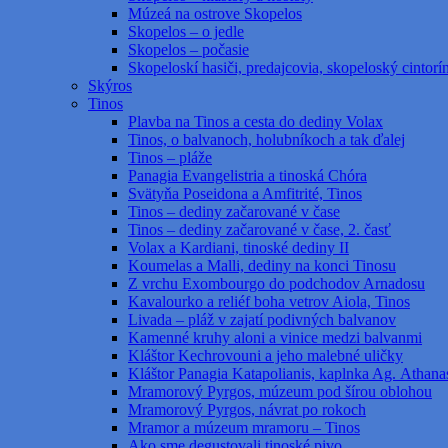
Múzeá na ostrove Skopelos
Skopelos – o jedle
Skopelos – počasie
Skopeloskí hasiči, predajcovia, skopeloský cintorí
Skýros
Tinos
Plavba na Tinos a cesta do dediny Volax
Tinos, o balvanoch, holubníkoch a tak ďalej
Tinos – pláže
Panagia Evangelistria a tinoská Chóra
Svätyňa Poseidona a Amfitrité, Tinos
Tinos – dediny začarované v čase
Tinos – dediny začarované v čase, 2. časť
Volax a Kardiani, tinoské dediny II
Koumelas a Malli, dediny na konci Tinosu
Z vrchu Exombourgo do podchodov Arnadosu
Kavalourko a reliéf boha vetrov Aiola, Tinos
Livada – pláž v zajatí podivných balvanov
Kamenné kruhy aloni a vinice medzi balvanmi
Kláštor Kechrovouni a jeho malebné uličky
Kláštor Panagia Katapolianis, kaplnka Ag. Athanas
Mramorový Pyrgos, múzeum pod šírou oblohou
Mramorový Pyrgos, návrat po rokoch
Mramor a múzeum mramoru – Tinos
Ako sme degustovali tinoské pivo