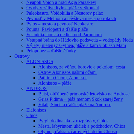
Neapoli Voion a hrad Agia Paraskevi
Osady v zálive Itylo a pláže v Skoutari
Paleokastro, Voidokilia a Nestorov palác
Pevnosť v Methoni a návšteva mesta po rokoch
Pylos – mesto a pevnosť Neokastro
Pounta, Pavlopetri a ďalšie pláže
Velanidia, horská dedina pod Parnonom
Vstupná brána do Hádovho podsvetia – vodopády Neda
Výlety (nielen) z Gythea, pláže a kam v oblasti Mani
Peloponéz – ďalšie články
Ostrovy
ALONISSOS
Alonissos, za vôňou borovíc a pokojom, cesta
Ostrov Alonissos našimi očami
Patitiri a Chóra, Alonissos
Alonissos – pláže
ANDROS
Batsi, obľúbené prímorské letovisko na Androse
Grias Pidima – pláž menom Skok starej ženy
Vitali, Sineti a ďalšie pláže na Androse
Elafonisos
Chios
Pyrgi, dedina ako z rozprávky, Chios
Mesta, labyrintom uličiek a podchodov, Chios
Olympi, ďalšia z čarovných dedín Chiosu