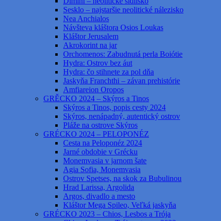
Dimini – neolitické sídlisko
Sesklo – najstaršie neolitické nálezisko
Nea Anchialos
Návšteva kláštora Osios Loukas
Kláštor Jerusalem
Akrokorint na jar
Orchomenos: Zabudnutá perla Boiótie
Hydra: Ostrov bez áut
Hydra: čo stihnete za pol dňa
Jaskyňa Franchthi – závan prehistórie
Amfiareion Oropos
GRĚCKO 2024 – Skýros a Tinos
Skýros a Tinos, popis cesty 2024
Skýros, nenápadný, autentický ostrov
Pláže na ostrove Skýros
GRÉCKO 2024 – PELOPONÉZ
Cesta na Peloponéz 2024
Jarné obdobie v Grécku
Monemvasia v jarnom šate
Agia Sofia, Monemvasia
Ostrov Spetses, na skok za Bubulinou
Hrad Larissa, Argolida
Argos, divadlo a mesto
Kláštor Mega Spileo, Veľká jaskyňa
GRÉCKO 2023 – Chios, Lesbos a Trója