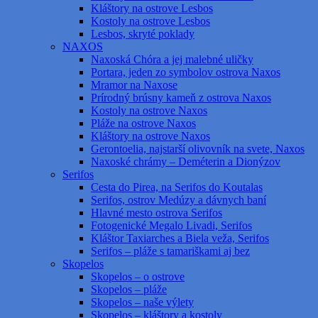
Kláštory na ostrove Lesbos
Kostoly na ostrove Lesbos
Lesbos, skryté poklady
NAXOS
Naxoská Chóra a jej malebné uličky
Portara, jeden zo symbolov ostrova Naxos
Mramor na Naxose
Prírodný brúsny kameň z ostrova Naxos
Kostoly na ostrove Naxos
Pláže na ostrove Naxos
Kláštory na ostrove Naxos
Gerontoelia, najstarší olivovník na svete, Naxos
Naxoské chrámy – Deméterin a Dionýzov
Serifos
Cesta do Pirea, na Serifos do Koutalas
Serifos, ostrov Medúzy a dávnych baní
Hlavné mesto ostrova Serifos
Fotogenické Megalo Livadi, Serifos
Kláštor Taxiarches a Biela veža, Serifos
Serifos – pláže s tamariškami aj bez
Skopelos
Skopelos – o ostrove
Skopelos – pláže
Skopelos – naše výlety
Skopelos – kláštory a kostoly