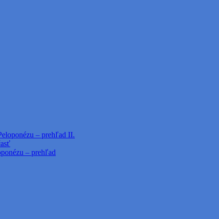
Peloponézu – prehľad II.
časť
loponézu – prehľad