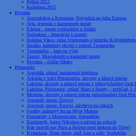
Pelion 2012
Kefalónia 2011
Pevnina
Amvrakikos a Koronisia, Polynézia na juhu Epirusu
Arta, legenda o kamennom moste
Edessa – mesto vodopádov a fontán
Nafpaktos – historické Lepanto
Roklina Vikos, rieka Voidomatis a jazierka Kolymbithres
Sirráko, kamenný skvost v pohorí Tzoumerka
Tzoumerka – kam na výlet
Zagori, Monodendri a kamenné mosty
Pevnina – ďalšie články
Peloponéz
Argolida, oblasť nasiaknutá históriou
Arkádia v srdci Peloponézu, skvosty a lákavé miesta
Lakónia, skvosty a pútavé miesta v juhovýchodnej časti 
Lakónia, Peloponéz, oblasť Mani a Sparty – prehľad, I. 
Mesénia, skvosty a pútavé miesta juhozápadnej časti Pe
Areopoli, mesto Áreovo
Areopoli, mesto Áreovo, návšteva po rokoch
Fosílny palmový les na Myse Maleas
Fragmenty z Monemvasie, fotogaléria
Kardamyli, Agios Nikolaos a návrat po rokoch
Kde strávili noc Paris a Helena pred útekom do Tróje?
Kyparissia, Hrad obrov, pláž Sani a záliv Voidokilia