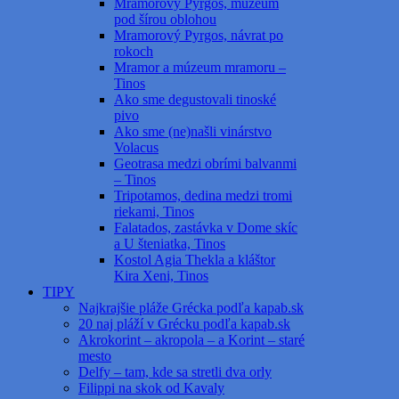
Mramorový Pyrgos, múzeum
pod šírou oblohou
Mramorový Pyrgos, návrat po
rokoch
Mramor a múzeum mramoru –
Tinos
Ako sme degustovali tinoské
pivo
Ako sme (ne)našli vinárstvo
Volacus
Geotrasa medzi obrími balvanmi
– Tinos
Tripotamos, dedina medzi tromi
riekami, Tinos
Falatados, zastávka v Dome skíc
a U šteniatka, Tinos
Kostol Agia Thekla a kláštor
Kira Xeni, Tinos
TIPY
Najkrajšie pláže Grécka podľa kapab.sk
20 naj pláží v Grécku podľa kapab.sk
Akrokorint – akropola – a Korint – staré
mesto
Delfy – tam, kde sa stretli dva orly
Filippi na skok od Kavaly