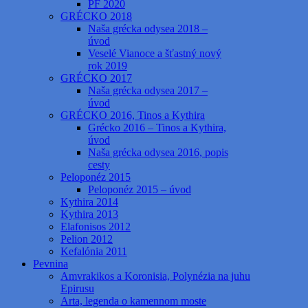
PF 2020
GRÉCKO 2018
Naša grécka odysea 2018 –
úvod
Veselé Vianoce a šťastný nový
rok 2019
GRÉCKO 2017
Naša grécka odysea 2017 –
úvod
GRÉCKO 2016, Tinos a Kythira
Grécko 2016 – Tinos a Kythira,
úvod
Naša grécka odysea 2016, popis
cesty
Peloponéz 2015
Peloponéz 2015 – úvod
Kythira 2014
Kythira 2013
Elafonisos 2012
Pelion 2012
Kefalónia 2011
Pevnina
Amvrakikos a Koronisia, Polynézia na juhu
Epirusu
Arta, legenda o kamennom moste