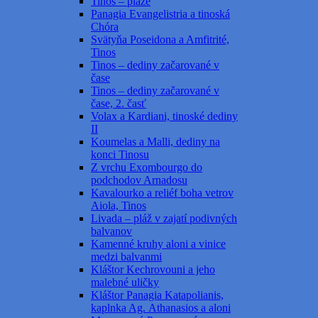
Tinos – pláže
Panagia Evangelistria a tinoská
Chóra
Svätyňa Poseidona a Amfitrité,
Tinos
Tinos – dediny začarované v
čase
Tinos – dediny začarované v
čase, 2. časť
Volax a Kardiani, tinoské dediny
II
Koumelas a Malli, dediny na
konci Tinosu
Z vrchu Exombourgo do
podchodov Arnadosu
Kavalourko a reliéf boha vetrov
Aiola, Tinos
Livada – pláž v zajatí podivných
balvanov
Kamenné kruhy aloni a vinice
medzi balvanmi
Kláštor Kechrovouni a jeho
malebné uličky
Kláštor Panagia Katapolianis,
kaplnka Ag. Athanasios a aloni