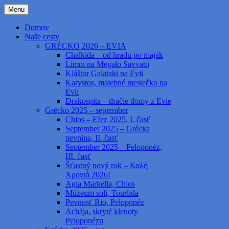
Preskočiť
Menu
na
Grécko cestami, necestami – Greece by
kapab.sk
obsah
Domov
roads and no roads
Naše cesty
GRÉCKO 2026 – EVIA
Chalkida – od hradu po maják
Limni na Megalo Savvato
Kláštor Galataki na Evii
Karystos, malebné mestečko na
Evii
Drakospita – dračie domy z Evie
Grécko 2025 – september
Chios – Efez 2025, I. časť
September 2025 – Grécka
pevnina, II. časť
September 2025 – Peloponéz,
III. časť
Šťastný nový rok – Καλή
Χρονιά 2026!
Agia Markella, Chios
Múzeum soli, Tourlida
Pevnosť Rio, Peloponéz
Achája, skryté klenoty
Peloponézu