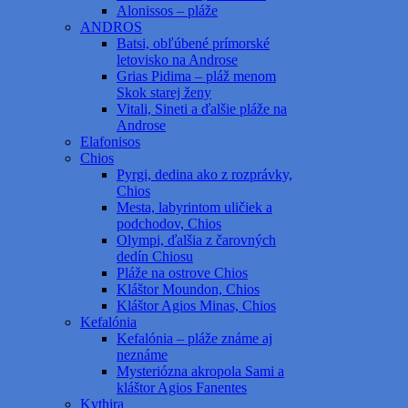
Alonissos – pláže
ANDROS
Batsi, obľúbené prímorské
letovisko na Androse
Grias Pidima – pláž menom
Skok starej ženy
Vitali, Sineti a ďalšie pláže na
Androse
Elafonisos
Chios
Pyrgi, dedina ako z rozprávky,
Chios
Mesta, labyrintom uličiek a
podchodov, Chios
Olympi, ďalšia z čarovných
dedín Chiosu
Pláže na ostrove Chios
Kláštor Moundon, Chios
Kláštor Agios Minas, Chios
Kefalónia
Kefalónia – pláže známe aj
neznáme
Mysteriózna akropola Sami a
kláštor Agios Fanentes
Kythira