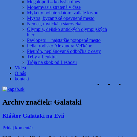
Megalopoli – kedysi a dnes
Monemvasia stratená v čase
Mykény bohaté zlatom, zaliate krvou
Mystra, byzantské opevnené mesto
Nemea, mýtická a staroveká
Olympia, dejisko antických olympijských
hier
Pavlopetri – najstaršie potopené mesto
Pella, rodisko Alexandra Veľkého
Pleurón, neplánovaná odbočka z cesty
Téby a Leuktra
Trója na skok od Lesbosu
Videá
O nás
kontakt
Archív značiek:
Galataki
Kláštor Galataki na Evii
Pridaj komentár