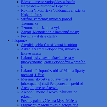
Edessa – mesto vodopádov a fontán
Nafpaktos – historické Lepanto
Roklina Vikos, rieka Voidomatis a jazierka
Kolymbithres
Sirráko, kamenný skvost v pohorí
Tzoumerka
Tzoumerka – kam na výlet
Zagori, Monodendri a kamenné mosty
Pevnina – ďalšie články
Peloponéz
Argolida, oblasť nasiaknutá históriou
Arkádia v srdci Peloponézu, skvosty a
lákavé miesta
Lakónia, skvosty a pútavé miesta v
juhovýchodnej časti Peloponézu – prehľad
II.
Lakónia, Peloponéz, oblasť Mani a Sparty –
prehľad, I. časť
Mesénia, skvosty a pútavé miesta
juhozápadnej časti Peloponézu – prehľad
Areopoli, mesto Áreovo
Areopoli, mesto Áreovo, návšteva po
rokoch
Fosílny palmový les na Myse Maleas
Fragmenty z Monemvasie, fotogaléria