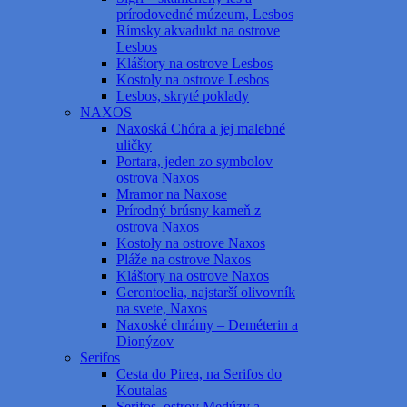
prírodovedné múzeum, Lesbos
Rímsky akvadukt na ostrove
Lesbos
Kláštory na ostrove Lesbos
Kostoly na ostrove Lesbos
Lesbos, skryté poklady
NAXOS
Naxoská Chóra a jej malebné
uličky
Portara, jeden zo symbolov
ostrova Naxos
Mramor na Naxose
Prírodný brúsny kameň z
ostrova Naxos
Kostoly na ostrove Naxos
Pláže na ostrove Naxos
Kláštory na ostrove Naxos
Gerontoelia, najstarší olivovník
na svete, Naxos
Naxoské chrámy – Deméterin a
Dionýzov
Serifos
Cesta do Pirea, na Serifos do
Koutalas
Serifos, ostrov Medúzy a