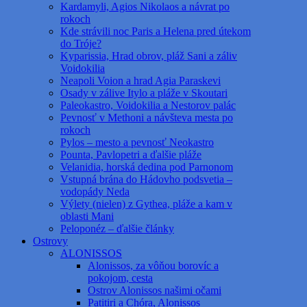
Kardamyli, Agios Nikolaos a návrat po
rokoch
Kde strávili noc Paris a Helena pred útekom
do Tróje?
Kyparissia, Hrad obrov, pláž Sani a záliv
Voidokilia
Neapoli Voion a hrad Agia Paraskevi
Osady v zálive Itylo a pláže v Skoutari
Paleokastro, Voidokilia a Nestorov palác
Pevnosť v Methoni a návšteva mesta po
rokoch
Pylos – mesto a pevnosť Neokastro
Pounta, Pavlopetri a ďalšie pláže
Velanidia, horská dedina pod Parnonom
Vstupná brána do Hádovho podsvetia –
vodopády Neda
Výlety (nielen) z Gythea, pláže a kam v
oblasti Mani
Peloponéz – ďalšie články
Ostrovy
ALONISSOS
Alonissos, za vôňou borovíc a
pokojom, cesta
Ostrov Alonissos našimi očami
Patitiri a Chóra, Alonissos