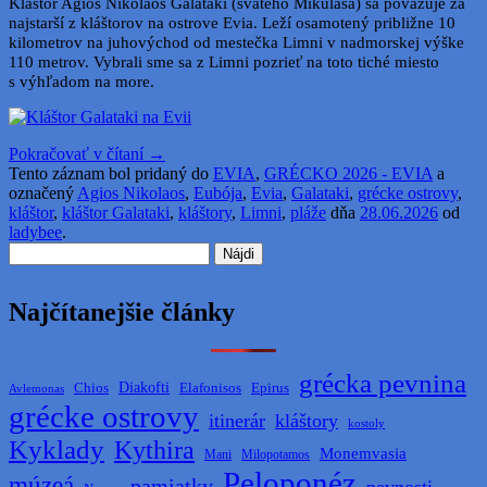
Kláštor Agios Nikolaos Galataki (svätého Mikuláša) sa považuje za
najstarší z kláštorov na ostrove Evia. Leží osamotený približne 10
kilometrov na juhovýchod od mestečka Limni v nadmorskej výške
110 metrov. Vybrali sme sa z Limni pozrieť na toto tiché miesto
s výhľadom na more.
Pokračovať v čítaní
→
Tento záznam bol pridaný do
EVIA
,
GRÉCKO 2026 - EVIA
a
označený
Agios Nikolaos
,
Eubója
,
Evia
,
Galataki
,
grécke ostrovy
,
kláštor
,
kláštor Galataki
,
kláštory
,
Limni
,
pláže
dňa
28.06.2026
od
ladybee
.
Hľadať:
Najčítanejšie články
grécka pevnina
Diakofti
Elafonisos
Chios
Epirus
Avlemonas
grécke ostrovy
itinerár
kláštory
kostoly
Kyklady
Kythira
Monemvasia
Mani
Milopotamos
Peloponéz
múzeá
pamiatky