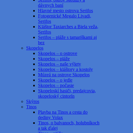
dávnych baní
Hlavné mesto ostrova Serifos
Fotogenické Megalo Livadi,
Serifos
Kláštor Taxiarches a Biela veža,
Serifos
Serifos – pláže s tamariškami aj
bez
Skopelos
Skopelos – o ostrove
Skopelos – pláže
Skopelos – naše výlety
Skopelos – kláštory a kostoly
Múzeá na ostrove Skopelos
Skopelos – o jedle
Skopelos – počasie
Skopeloskí hasiči, predajcovia,
skopeloský cintorín
Skýros
Tinos
Plavba na Tinos a cesta do
dediny Volax
Tinos, o balvanoch, holubníkoch
a tak ďalej