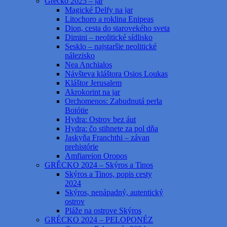
Grécko 2025 – jar
Magické Delfy na jar
Litochoro a roklina Enipeas
Dion, cesta do starovekého sveta
Dimini – neolitické sídlisko
Sesklo – najstaršie neolitické
nálezisko
Nea Anchialos
Návšteva kláštora Osios Loukas
Kláštor Jerusalem
Akrokorint na jar
Orchomenos: Zabudnutá perla
Boiótie
Hydra: Ostrov bez áut
Hydra: čo stihnete za pol dňa
Jaskyňa Franchthi – závan
prehistórie
Amfiareion Oropos
GRĚCKO 2024 – Skýros a Tinos
Skýros a Tinos, popis cesty
2024
Skýros, nenápadný, autentický
ostrov
Pláže na ostrove Skýros
GRÉCKO 2024 – PELOPONÉZ