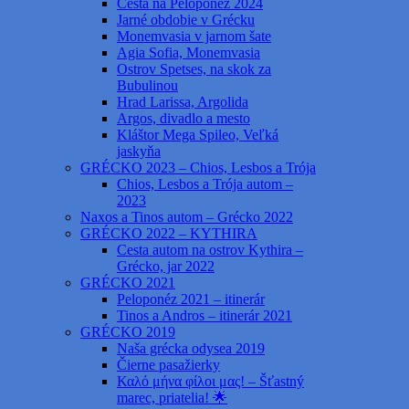
Cesta na Peloponéz 2024
Jarné obdobie v Grécku
Monemvasia v jarnom šate
Agia Sofia, Monemvasia
Ostrov Spetses, na skok za
Bubulinou
Hrad Larissa, Argolida
Argos, divadlo a mesto
Kláštor Mega Spileo, Veľká
jaskyňa
GRÉCKO 2023 – Chios, Lesbos a Trója
Chios, Lesbos a Trója autom –
2023
Naxos a Tinos autom – Grécko 2022
GRÉCKO 2022 – KYTHIRA
Cesta autom na ostrov Kythira –
Grécko, jar 2022
GRÉCKO 2021
Peloponéz 2021 – itinerár
Tinos a Andros – itinerár 2021
GRÉCKO 2019
Naša grécka odysea 2019
Čierne pasažierky
Καλό μήνα φίλοι μας! – Šťastný
marec, priatelia! 🌟