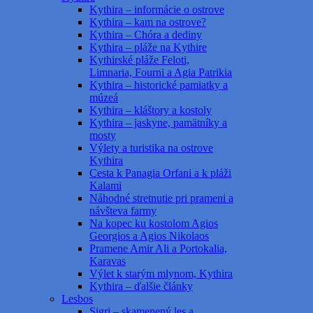
Kythira – informácie o ostrove
Kythira – kam na ostrove?
Kythira – Chóra a dediny
Kythira – pláže na Kythire
Kythirské pláže Feloti,
Limnaria, Fourni a Agia Patrikia
Kythira – historické pamiatky a
múzeá
Kythira – kláštory a kostoly
Kythira – jaskyne, pamätníky a
mosty
Výlety a turistika na ostrove
Kythira
Cesta k Panagia Orfani a k pláži
Kalami
Náhodné stretnutie pri prameni a
návšteva farmy
Na kopec ku kostolom Agios
Georgios a Agios Nikolaos
Pramene Amir Ali a Portokalia,
Karavas
Výlet k starým mlynom, Kythira
Kythira – ďalšie články
Lesbos
Sigri – skamenený les a