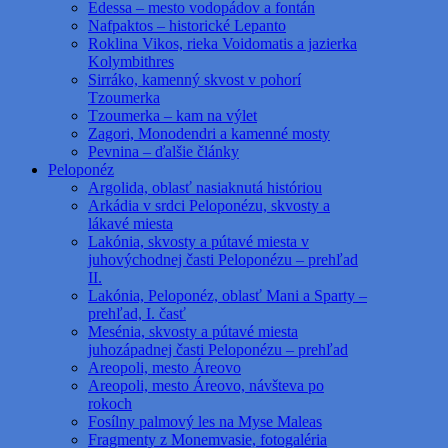
Edessa – mesto vodopádov a fontán
Nafpaktos – historické Lepanto
Roklina Vikos, rieka Voidomatis a jazierka
Kolymbithres
Sirráko, kamenný skvost v pohorí
Tzoumerka
Tzoumerka – kam na výlet
Zagori, Monodendri a kamenné mosty
Pevnina – ďalšie články
Peloponéz
Argolida, oblasť nasiaknutá históriou
Arkádia v srdci Peloponézu, skvosty a
lákavé miesta
Lakónia, skvosty a pútavé miesta v
juhovýchodnej časti Peloponézu – prehľad
II.
Lakónia, Peloponéz, oblasť Mani a Sparty –
prehľad, I. časť
Mesénia, skvosty a pútavé miesta
juhozápadnej časti Peloponézu – prehľad
Areopoli, mesto Áreovo
Areopoli, mesto Áreovo, návšteva po
rokoch
Fosílny palmový les na Myse Maleas
Fragmenty z Monemvasie, fotogaléria