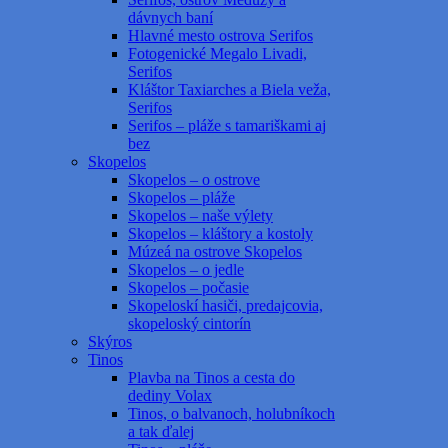
dávnych baní
Hlavné mesto ostrova Serifos
Fotogenické Megalo Livadi,
Serifos
Kláštor Taxiarches a Biela veža,
Serifos
Serifos – pláže s tamariškami aj
bez
Skopelos
Skopelos – o ostrove
Skopelos – pláže
Skopelos – naše výlety
Skopelos – kláštory a kostoly
Múzeá na ostrove Skopelos
Skopelos – o jedle
Skopelos – počasie
Skopeloskí hasiči, predajcovia,
skopeloský cintorín
Skýros
Tinos
Plavba na Tinos a cesta do
dediny Volax
Tinos, o balvanoch, holubníkoch
a tak ďalej