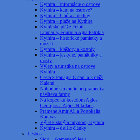
Kythira – informácie o ostrove
Kythira – kam na ostrove?
Kythira – Chóra a dediny
Kythira – pláže na Kythire
Kythirské pláže Feloti,
Limnaria, Fourni a Agia Patrikia
Kythira – historické pamiatky a
múzeá
Kythira – kláštory a kostoly
Kythira – jaskyne, pamätníky a
mosty
Výlety a turistika na ostrove
Kythira
Cesta k Panagia Orfani a k pláži
Kalami
Náhodné stretnutie pri prameni a
návšteva farmy
Na kopec ku kostolom Agios
Georgios a Agios Nikolaos
Pramene Amir Ali a Portokalia,
Karavas
Výlet k starým mlynom, Kythira
Kythira – ďalšie články
Lesbos
Sigri – skamenený les a