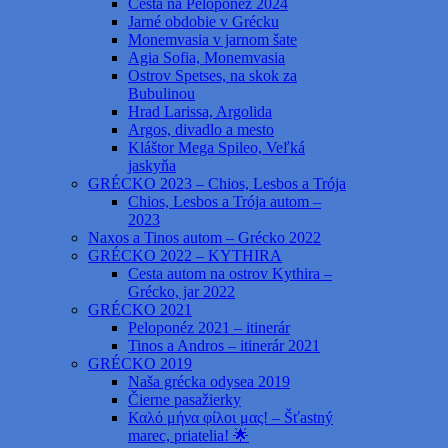
Cesta na Peloponéz 2024
Jarné obdobie v Grécku
Monemvasia v jarnom šate
Agia Sofia, Monemvasia
Ostrov Spetses, na skok za
Bubulinou
Hrad Larissa, Argolida
Argos, divadlo a mesto
Kláštor Mega Spileo, Veľká
jaskyňa
GRÉCKO 2023 – Chios, Lesbos a Trója
Chios, Lesbos a Trója autom –
2023
Naxos a Tinos autom – Grécko 2022
GRÉCKO 2022 – KYTHIRA
Cesta autom na ostrov Kythira –
Grécko, jar 2022
GRÉCKO 2021
Peloponéz 2021 – itinerár
Tinos a Andros – itinerár 2021
GRÉCKO 2019
Naša grécka odysea 2019
Čierne pasažierky
Καλό μήνα φίλοι μας! – Šťastný
marec, priatelia! 🌟