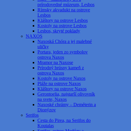
prírodovedné múzeum, Lesbos
Rímsky akvadukt na ostrove
Lesbos
Kláštory na ostrove Lesbos
Kostoly na ostrove Lesbos
Lesbos, skryté poklady
NAXOS
Naxoská Chóra a jej malebné
uličky
Portara, jeden zo symbolov
ostrova Naxos
Mramor na Naxose
Prírodný brúsny kameň z
ostrova Naxos
Kostoly na ostrove Naxos
Pláže na ostrove Naxos
Kláštory na ostrove Naxos
Gerontoelia, najstarší olivovník
na svete, Naxos
Naxoské chrámy – Deméterin a
Dionýzov
Serifos
Cesta do Pirea, na Serifos do
Koutalas
Serifos, ostrov Medúzy a