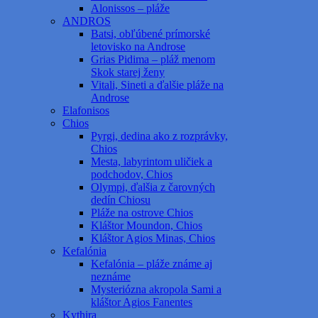
Alonissos – pláže
ANDROS
Batsi, obľúbené prímorské
letovisko na Androse
Grias Pidima – pláž menom
Skok starej ženy
Vitali, Sineti a ďalšie pláže na
Androse
Elafonisos
Chios
Pyrgi, dedina ako z rozprávky,
Chios
Mesta, labyrintom uličiek a
podchodov, Chios
Olympi, ďalšia z čarovných
dedín Chiosu
Pláže na ostrove Chios
Kláštor Moundon, Chios
Kláštor Agios Minas, Chios
Kefalónia
Kefalónia – pláže známe aj
neznáme
Mysteriózna akropola Sami a
kláštor Agios Fanentes
Kythira