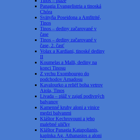
Tinos – pláže
Panagia Evangelistria a tinoská
Chóra
Svätyňa Poseidona a Amfitrité,
Tinos
Tinos – dediny začarované v
čase
Tinos – dediny začarované v
čase, 2. časť
Volax a Kardiani, tinoské dediny
II
Koumelas a Malli, dediny na
konci Tinosu
Z vrchu Exombourgo do
podchodov Arnadosu
Kavalourko a reliéf boha vetrov
Aiola, Tinos
Livada – pláž v zajatí podivných
balvanov
Kamenné kruhy aloni a vinice
medzi balvanmi
Kláštor Kechrovouni a jeho
malebné uličky
Kláštor Panagia Katapolianis,
kaplnka Ag. Athanasios a aloni