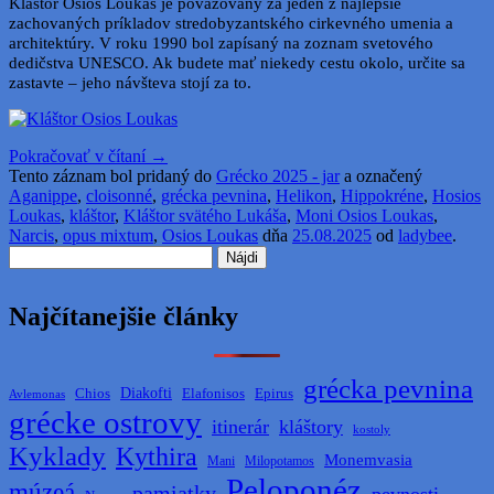
Kláštor Osios Loukas je považovaný za jeden z najlepšie
zachovaných príkladov stredobyzantského cirkevného umenia a
architektúry. V roku 1990 bol zapísaný na zoznam svetového
dedičstva UNESCO. Ak budete mať niekedy cestu okolo, určite sa
zastavte – jeho návšteva stojí za to.
Pokračovať v čítaní
→
Tento záznam bol pridaný do
Grécko 2025 - jar
a označený
Aganippe
,
cloisonné
,
grécka pevnina
,
Helikon
,
Hippokréne
,
Hosios
Loukas
,
kláštor
,
Kláštor svätého Lukáša
,
Moni Osios Loukas
,
Narcis
,
opus mixtum
,
Osios Loukas
dňa
25.08.2025
od
ladybee
.
Hľadať:
Najčítanejšie články
grécka pevnina
Diakofti
Elafonisos
Chios
Epirus
Avlemonas
grécke ostrovy
itinerár
kláštory
kostoly
Kyklady
Kythira
Monemvasia
Mani
Milopotamos
Peloponéz
múzeá
pamiatky