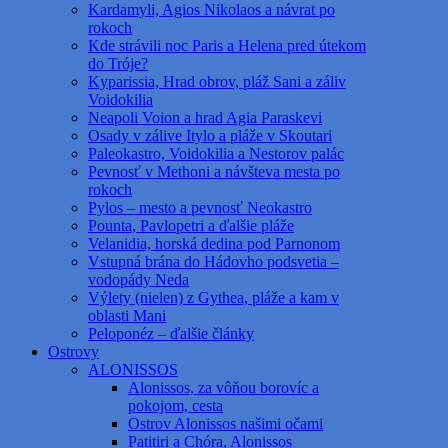
Kardamyli, Agios Nikolaos a návrat po
rokoch
Kde strávili noc Paris a Helena pred útekom
do Tróje?
Kyparissia, Hrad obrov, pláž Sani a záliv
Voidokilia
Neapoli Voion a hrad Agia Paraskevi
Osady v zálive Itylo a pláže v Skoutari
Paleokastro, Voidokilia a Nestorov palác
Pevnosť v Methoni a návšteva mesta po
rokoch
Pylos – mesto a pevnosť Neokastro
Pounta, Pavlopetri a ďalšie pláže
Velanidia, horská dedina pod Parnonom
Vstupná brána do Hádovho podsvetia –
vodopády Neda
Výlety (nielen) z Gythea, pláže a kam v
oblasti Mani
Peloponéz – ďalšie články
Ostrovy
ALONISSOS
Alonissos, za vôňou borovíc a
pokojom, cesta
Ostrov Alonissos našimi očami
Patitiri a Chóra, Alonissos