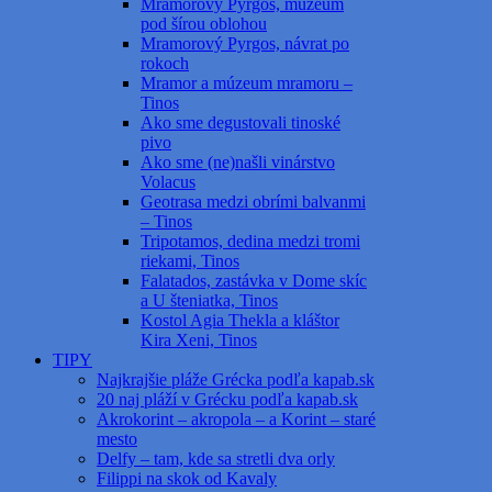
Mramorový Pyrgos, múzeum
pod šírou oblohou
Mramorový Pyrgos, návrat po
rokoch
Mramor a múzeum mramoru –
Tinos
Ako sme degustovali tinoské
pivo
Ako sme (ne)našli vinárstvo
Volacus
Geotrasa medzi obrími balvanmi
– Tinos
Tripotamos, dedina medzi tromi
riekami, Tinos
Falatados, zastávka v Dome skíc
a U šteniatka, Tinos
Kostol Agia Thekla a kláštor
Kira Xeni, Tinos
TIPY
Najkrajšie pláže Grécka podľa kapab.sk
20 naj pláží v Grécku podľa kapab.sk
Akrokorint – akropola – a Korint – staré
mesto
Delfy – tam, kde sa stretli dva orly
Filippi na skok od Kavaly