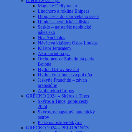
Grécko 2025 – jar
Magické Delfy na jar
Litochoro a roklina Enipeas
Dion, cesta do starovekého sveta
Dimini – neolitické sídlisko
Sesklo – najstaršie neolitické
nálezisko
Nea Anchialos
Návšteva kláštora Osios Loukas
Kláštor Jerusalem
Akrokorint na jar
Orchomenos: Zabudnutá perla
Boiótie
Hydra: Ostrov bez áut
Hydra: čo stihnete za pol dňa
Jaskyňa Franchthi – závan
prehistórie
Amfiareion Oropos
GRĚCKO 2024 – Skýros a Tinos
Skýros a Tinos, popis cesty
2024
Skýros, nenápadný, autentický
ostrov
Pláže na ostrove Skýros
GRÉCKO 2024 – PELOPONÉZ