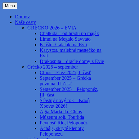
Preskočiť
Menu
na
Grécko cestami, necestami – Greece by
kapab.sk
obsah
Domov
roads and no roads
Naše cesty
GRÉCKO 2026 – EVIA
Chalkida – od hradu po maják
Limni na Megalo Savvato
Kláštor Galataki na Evii
Karystos, malebné mestečko na
Evii
Drakospita – dračie domy z Evie
Grécko 2025 – september
Chios – Efez 2025, I. časť
September 2025 – Grécka
pevnina, II. časť
September 2025 – Peloponéz,
III. časť
Šťastný nový rok – Καλή
Χρονιά 2026!
Agia Markella, Chios
Múzeum soli, Tourlida
Pevnosť Rio, Peloponéz
Achája, skryté klenoty
Peloponézu