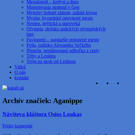
Megalopoli – kedysi a dnes
Monemvasia stratená v čase
Mykény bohaté zlatom, zaliate krvou
Mystra, byzantské opevnené mesto
Nemea, mýtická a staroveká
Olympia, dejisko antických olympijských
hier
Pavlopetri – najstaršie potopené mesto
Pella, rodisko Alexandra Veľkého
Pleurón, neplánovaná odbočka z cesty
Téby a Leuktra
Trója na skok od Lesbosu
Videá
O nás
kontakt
Archív značiek:
Aganippe
Návšteva kláštora Osios Loukas
Pridaj komentár