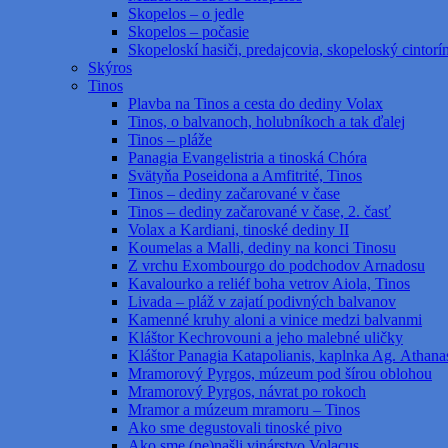
Skopelos – o jedle
Skopelos – počasie
Skopeloskí hasiči, predajcovia, skopeloský cintorí
Skýros
Tinos
Plavba na Tinos a cesta do dediny Volax
Tinos, o balvanoch, holubníkoch a tak ďalej
Tinos – pláže
Panagia Evangelistria a tinoská Chóra
Svätyňa Poseidona a Amfitrité, Tinos
Tinos – dediny začarované v čase
Tinos – dediny začarované v čase, 2. časť
Volax a Kardiani, tinoské dediny II
Koumelas a Malli, dediny na konci Tinosu
Z vrchu Exombourgo do podchodov Arnadosu
Kavalourko a reliéf boha vetrov Aiola, Tinos
Livada – pláž v zajatí podivných balvanov
Kamenné kruhy aloni a vinice medzi balvanmi
Kláštor Kechrovouni a jeho malebné uličky
Kláštor Panagia Katapolianis, kaplnka Ag. Athanas
Mramorový Pyrgos, múzeum pod šírou oblohou
Mramorový Pyrgos, návrat po rokoch
Mramor a múzeum mramoru – Tinos
Ako sme degustovali tinoské pivo
Ako sme (ne)našli vinárstvo Volacus