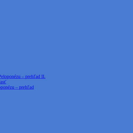
Peloponézu – prehľad II.
časť
loponézu – prehľad