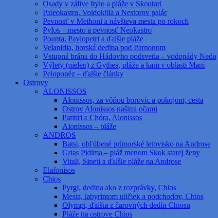
Osady v zálive Itylo a pláže v Skoutari
Paleokastro, Voidokilia a Nestorov palác
Pevnosť v Methoni a návšteva mesta po rokoch
Pylos – mesto a pevnosť Neokastro
Pounta, Pavlopetri a ďalšie pláže
Velanidia, horská dedina pod Parnonom
Vstupná brána do Hádovho podsvetia – vodopády Neda
Výlety (nielen) z Gythea, pláže a kam v oblasti Mani
Peloponéz – ďalšie články
Ostrovy
ALONISSOS
Alonissos, za vôňou borovíc a pokojom, cesta
Ostrov Alonissos našimi očami
Patitiri a Chóra, Alonissos
Alonissos – pláže
ANDROS
Batsi, obľúbené prímorské letovisko na Androse
Grias Pidima – pláž menom Skok starej ženy
Vitali, Sineti a ďalšie pláže na Androse
Elafonisos
Chios
Pyrgi, dedina ako z rozprávky, Chios
Mesta, labyrintom uličiek a podchodov, Chios
Olympi, ďalšia z čarovných dedín Chiosu
Pláže na ostrove Chios