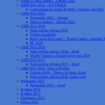
Naxos a Tinos autom – Grécko 2022
GRÉCKO 2022 – KYTHIRA
Cesta autom na ostrov Kythira – Grécko, jar 2022
GRÉCKO 2021
Peloponéz 2021 – itinerár
Tinos a Andros – itinerár 2021
GRÉCKO 2019
Naša grécka odysea 2019
Čierne pasažierky
Καλό μήνα φίλοι μας! – Šťastný marec, priatelia! 
PF 2020
GRÉCKO 2018
Naša grécka odysea 2018 – úvod
Veselé Vianoce a šťastný nový rok 2019
GRÉCKO 2017
Naša grécka odysea 2017 – úvod
GRÉCKO 2016, Tinos a Kythira
Grécko 2016 – Tinos a Kythira, úvod
Naša grécka odysea 2016, popis cesty
Peloponéz 2015
Peloponéz 2015 – úvod
Kythira 2014
Kythira 2013
Elafonisos 2012
Pelion 2012