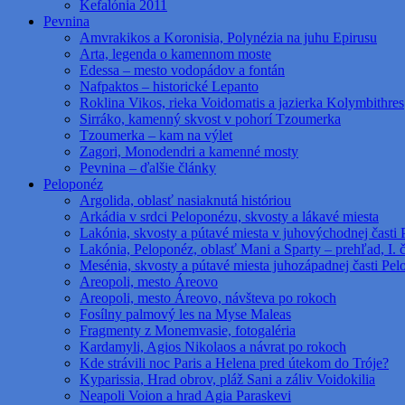
Kefalónia 2011
Pevnina
Amvrakikos a Koronisia, Polynézia na juhu Epirusu
Arta, legenda o kamennom moste
Edessa – mesto vodopádov a fontán
Nafpaktos – historické Lepanto
Roklina Vikos, rieka Voidomatis a jazierka Kolymbithres
Sirráko, kamenný skvost v pohorí Tzoumerka
Tzoumerka – kam na výlet
Zagori, Monodendri a kamenné mosty
Pevnina – ďalšie články
Peloponéz
Argolida, oblasť nasiaknutá históriou
Arkádia v srdci Peloponézu, skvosty a lákavé miesta
Lakónia, skvosty a pútavé miesta v juhovýchodnej časti 
Lakónia, Peloponéz, oblasť Mani a Sparty – prehľad, I. 
Mesénia, skvosty a pútavé miesta juhozápadnej časti Pe
Areopoli, mesto Áreovo
Areopoli, mesto Áreovo, návšteva po rokoch
Fosílny palmový les na Myse Maleas
Fragmenty z Monemvasie, fotogaléria
Kardamyli, Agios Nikolaos a návrat po rokoch
Kde strávili noc Paris a Helena pred útekom do Tróje?
Kyparissia, Hrad obrov, pláž Sani a záliv Voidokilia
Neapoli Voion a hrad Agia Paraskevi