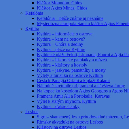
Kláštor Moundon, Chios
Kláštor Agios Minas, Chios
Kefalónia
Kefalónia – pláže známe aj neznáme
Mysteriózna akropola Sami a kláštor Agios Fanent
Kythira
Kythira – informácie o ostrove
Kythira – kam na ostrove?
Kythira – Chóra a dediny
Kythira – pláže na Kythire
Kythirské pláže Feloti, Limnaria, Fourni a Agia Pat
Kythira – historické pamiatky a múzeá
Kythira – kláštory a kostoly
Kythira – jaskyne, pamätníky a mosty
Výlety a turistika na ostrove Kythira
Cesta k Panagia Orfani a k pláži Kalami
Náhodné stretnutie pri prameni a návšteva farmy
Na kopec ku kostolom Agios Georgios a Agios Ni
Pramene Amir Ali a Portokalia, Karavas
Výlet k starým mlynom, Kythira
Kythira – ďalšie články
Lesbos
Sigri – skamenený les a prírodovedné múzeum, L
Rímsky akvadukt na ostrove Lesbos
Kláštory na ostrove Lesbos