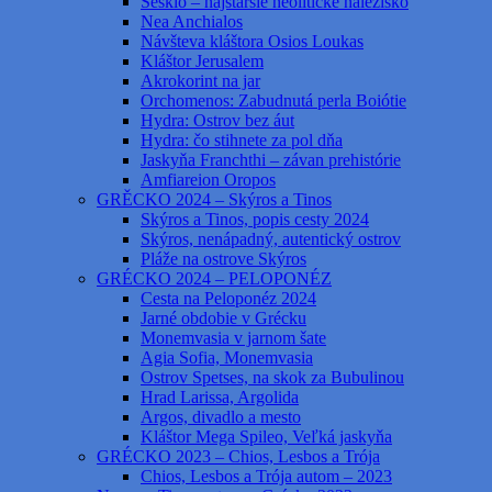
Sesklo – najstaršie neolitické nálezisko
Nea Anchialos
Návšteva kláštora Osios Loukas
Kláštor Jerusalem
Akrokorint na jar
Orchomenos: Zabudnutá perla Boiótie
Hydra: Ostrov bez áut
Hydra: čo stihnete za pol dňa
Jaskyňa Franchthi – závan prehistórie
Amfiareion Oropos
GRĚCKO 2024 – Skýros a Tinos
Skýros a Tinos, popis cesty 2024
Skýros, nenápadný, autentický ostrov
Pláže na ostrove Skýros
GRÉCKO 2024 – PELOPONÉZ
Cesta na Peloponéz 2024
Jarné obdobie v Grécku
Monemvasia v jarnom šate
Agia Sofia, Monemvasia
Ostrov Spetses, na skok za Bubulinou
Hrad Larissa, Argolida
Argos, divadlo a mesto
Kláštor Mega Spileo, Veľká jaskyňa
GRÉCKO 2023 – Chios, Lesbos a Trója
Chios, Lesbos a Trója autom – 2023