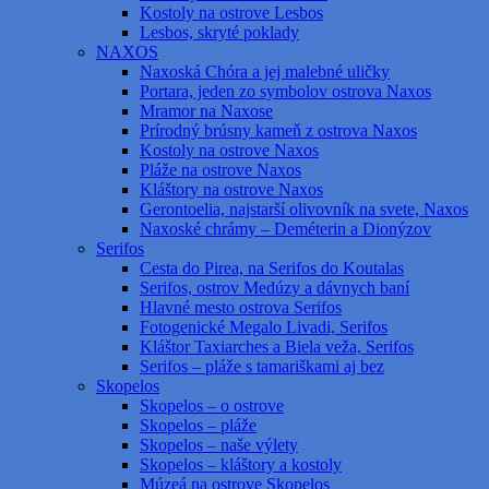
Kostoly na ostrove Lesbos
Lesbos, skryté poklady
NAXOS
Naxoská Chóra a jej malebné uličky
Portara, jeden zo symbolov ostrova Naxos
Mramor na Naxose
Prírodný brúsny kameň z ostrova Naxos
Kostoly na ostrove Naxos
Pláže na ostrove Naxos
Kláštory na ostrove Naxos
Gerontoelia, najstarší olivovník na svete, Naxos
Naxoské chrámy – Deméterin a Dionýzov
Serifos
Cesta do Pirea, na Serifos do Koutalas
Serifos, ostrov Medúzy a dávnych baní
Hlavné mesto ostrova Serifos
Fotogenické Megalo Livadi, Serifos
Kláštor Taxiarches a Biela veža, Serifos
Serifos – pláže s tamariškami aj bez
Skopelos
Skopelos – o ostrove
Skopelos – pláže
Skopelos – naše výlety
Skopelos – kláštory a kostoly
Múzeá na ostrove Skopelos