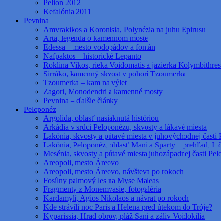
Pelion 2012
Kefalónia 2011
Pevnina
Amvrakikos a Koronisia, Polynézia na juhu Epirusu
Arta, legenda o kamennom moste
Edessa – mesto vodopádov a fontán
Nafpaktos – historické Lepanto
Roklina Vikos, rieka Voidomatis a jazierka Kolymbithres
Sirráko, kamenný skvost v pohorí Tzoumerka
Tzoumerka – kam na výlet
Zagori, Monodendri a kamenné mosty
Pevnina – ďalšie články
Peloponéz
Argolida, oblasť nasiaknutá históriou
Arkádia v srdci Peloponézu, skvosty a lákavé miesta
Lakónia, skvosty a pútavé miesta v juhovýchodnej časti 
Lakónia, Peloponéz, oblasť Mani a Sparty – prehľad, I. 
Mesénia, skvosty a pútavé miesta juhozápadnej časti Pe
Areopoli, mesto Áreovo
Areopoli, mesto Áreovo, návšteva po rokoch
Fosílny palmový les na Myse Maleas
Fragmenty z Monemvasie, fotogaléria
Kardamyli, Agios Nikolaos a návrat po rokoch
Kde strávili noc Paris a Helena pred útekom do Tróje?
Kyparissia, Hrad obrov, pláž Sani a záliv Voidokilia