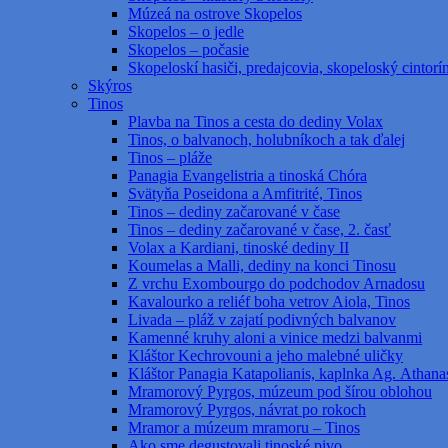
Múzeá na ostrove Skopelos
Skopelos – o jedle
Skopelos – počasie
Skopeloskí hasiči, predajcovia, skopeloský cintorí
Skýros
Tinos
Plavba na Tinos a cesta do dediny Volax
Tinos, o balvanoch, holubníkoch a tak ďalej
Tinos – pláže
Panagia Evangelistria a tinoská Chóra
Svätyňa Poseidona a Amfitrité, Tinos
Tinos – dediny začarované v čase
Tinos – dediny začarované v čase, 2. časť
Volax a Kardiani, tinoské dediny II
Koumelas a Malli, dediny na konci Tinosu
Z vrchu Exombourgo do podchodov Arnadosu
Kavalourko a reliéf boha vetrov Aiola, Tinos
Livada – pláž v zajatí podivných balvanov
Kamenné kruhy aloni a vinice medzi balvanmi
Kláštor Kechrovouni a jeho malebné uličky
Kláštor Panagia Katapolianis, kaplnka Ag. Athanas
Mramorový Pyrgos, múzeum pod šírou oblohou
Mramorový Pyrgos, návrat po rokoch
Mramor a múzeum mramoru – Tinos
Ako sme degustovali tinoské pivo