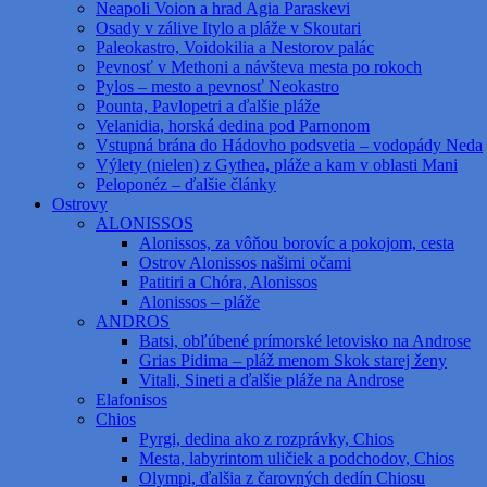
Neapoli Voion a hrad Agia Paraskevi
Osady v zálive Itylo a pláže v Skoutari
Paleokastro, Voidokilia a Nestorov palác
Pevnosť v Methoni a návšteva mesta po rokoch
Pylos – mesto a pevnosť Neokastro
Pounta, Pavlopetri a ďalšie pláže
Velanidia, horská dedina pod Parnonom
Vstupná brána do Hádovho podsvetia – vodopády Neda
Výlety (nielen) z Gythea, pláže a kam v oblasti Mani
Peloponéz – ďalšie články
Ostrovy
ALONISSOS
Alonissos, za vôňou borovíc a pokojom, cesta
Ostrov Alonissos našimi očami
Patitiri a Chóra, Alonissos
Alonissos – pláže
ANDROS
Batsi, obľúbené prímorské letovisko na Androse
Grias Pidima – pláž menom Skok starej ženy
Vitali, Sineti a ďalšie pláže na Androse
Elafonisos
Chios
Pyrgi, dedina ako z rozprávky, Chios
Mesta, labyrintom uličiek a podchodov, Chios
Olympi, ďalšia z čarovných dedín Chiosu