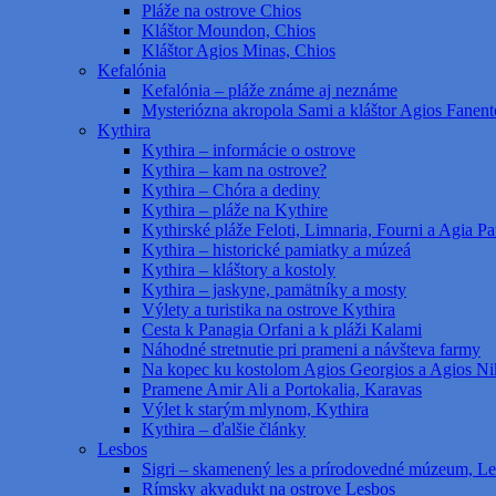
Pláže na ostrove Chios
Kláštor Moundon, Chios
Kláštor Agios Minas, Chios
Kefalónia
Kefalónia – pláže známe aj neznáme
Mysteriózna akropola Sami a kláštor Agios Fanent
Kythira
Kythira – informácie o ostrove
Kythira – kam na ostrove?
Kythira – Chóra a dediny
Kythira – pláže na Kythire
Kythirské pláže Feloti, Limnaria, Fourni a Agia Pat
Kythira – historické pamiatky a múzeá
Kythira – kláštory a kostoly
Kythira – jaskyne, pamätníky a mosty
Výlety a turistika na ostrove Kythira
Cesta k Panagia Orfani a k pláži Kalami
Náhodné stretnutie pri prameni a návšteva farmy
Na kopec ku kostolom Agios Georgios a Agios Ni
Pramene Amir Ali a Portokalia, Karavas
Výlet k starým mlynom, Kythira
Kythira – ďalšie články
Lesbos
Sigri – skamenený les a prírodovedné múzeum, L
Rímsky akvadukt na ostrove Lesbos