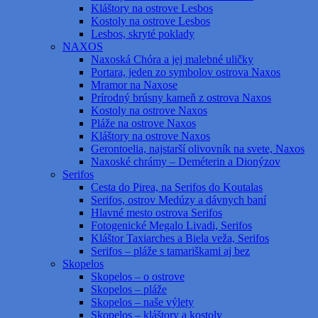
Kláštory na ostrove Lesbos
Kostoly na ostrove Lesbos
Lesbos, skryté poklady
NAXOS
Naxoská Chóra a jej malebné uličky
Portara, jeden zo symbolov ostrova Naxos
Mramor na Naxose
Prírodný brúsny kameň z ostrova Naxos
Kostoly na ostrove Naxos
Pláže na ostrove Naxos
Kláštory na ostrove Naxos
Gerontoelia, najstarší olivovník na svete, Naxos
Naxoské chrámy – Deméterin a Dionýzov
Serifos
Cesta do Pirea, na Serifos do Koutalas
Serifos, ostrov Medúzy a dávnych baní
Hlavné mesto ostrova Serifos
Fotogenické Megalo Livadi, Serifos
Kláštor Taxiarches a Biela veža, Serifos
Serifos – pláže s tamariškami aj bez
Skopelos
Skopelos – o ostrove
Skopelos – pláže
Skopelos – naše výlety
Skopelos – kláštory a kostoly