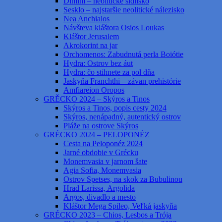
Dimini – neolitické sídlisko
Sesklo – najstaršie neolitické nálezisko
Nea Anchialos
Návšteva kláštora Osios Loukas
Kláštor Jerusalem
Akrokorint na jar
Orchomenos: Zabudnutá perla Boiótie
Hydra: Ostrov bez áut
Hydra: čo stihnete za pol dňa
Jaskyňa Franchthi – závan prehistórie
Amfiareion Oropos
GRĚCKO 2024 – Skýros a Tinos
Skýros a Tinos, popis cesty 2024
Skýros, nenápadný, autentický ostrov
Pláže na ostrove Skýros
GRÉCKO 2024 – PELOPONÉZ
Cesta na Peloponéz 2024
Jarné obdobie v Grécku
Monemvasia v jarnom šate
Agia Sofia, Monemvasia
Ostrov Spetses, na skok za Bubulinou
Hrad Larissa, Argolida
Argos, divadlo a mesto
Kláštor Mega Spileo, Veľká jaskyňa
GRÉCKO 2023 – Chios, Lesbos a Trója