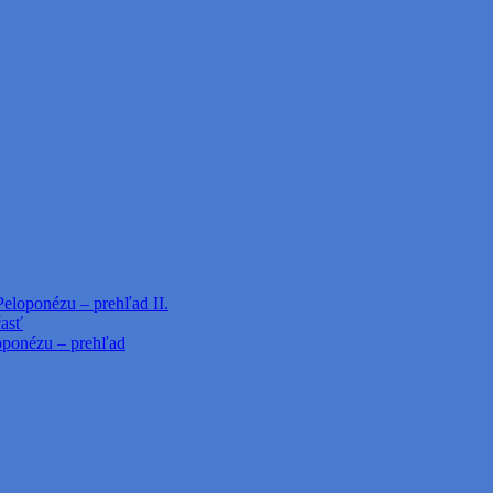
Peloponézu – prehľad II.
časť
loponézu – prehľad