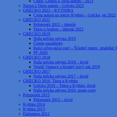
Chios, Lesbos a Trója autom – 2023
Naxos a Tinos autom – Grécko 2022
GRÉCKO 2022 – KYTHIRA
Cesta autom na ostrov Kythira – Grécko, jar 2022
GRÉCKO 2021
Peloponéz 2021 – itinerár
Tinos a Andros – itinerár 2021
GRÉCKO 2019
Naša grécka odysea 2019
Čierne pasažierky
Καλό μήνα φίλοι μας! – Šťastný marec, priatelia! 
PF 2020
GRÉCKO 2018
Naša grécka odysea 2018 – úvod
Veselé Vianoce a šťastný nový rok 2019
GRÉCKO 2017
Naša grécka odysea 2017 – úvod
GRÉCKO 2016, Tinos a Kythira
Grécko 2016 – Tinos a Kythira, úvod
Naša grécka odysea 2016, popis cesty
Peloponéz 2015
Peloponéz 2015 – úvod
Kythira 2014
Kythira 2013
Elafonisos 2012