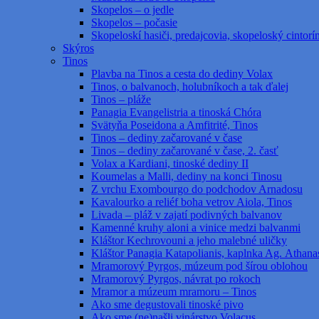
Skopelos – o jedle
Skopelos – počasie
Skopeloskí hasiči, predajcovia, skopeloský cintorí
Skýros
Tinos
Plavba na Tinos a cesta do dediny Volax
Tinos, o balvanoch, holubníkoch a tak ďalej
Tinos – pláže
Panagia Evangelistria a tinoská Chóra
Svätyňa Poseidona a Amfitrité, Tinos
Tinos – dediny začarované v čase
Tinos – dediny začarované v čase, 2. časť
Volax a Kardiani, tinoské dediny II
Koumelas a Malli, dediny na konci Tinosu
Z vrchu Exombourgo do podchodov Arnadosu
Kavalourko a reliéf boha vetrov Aiola, Tinos
Livada – pláž v zajatí podivných balvanov
Kamenné kruhy aloni a vinice medzi balvanmi
Kláštor Kechrovouni a jeho malebné uličky
Kláštor Panagia Katapolianis, kaplnka Ag. Athanas
Mramorový Pyrgos, múzeum pod šírou oblohou
Mramorový Pyrgos, návrat po rokoch
Mramor a múzeum mramoru – Tinos
Ako sme degustovali tinoské pivo
Ako sme (ne)našli vinárstvo Volacus