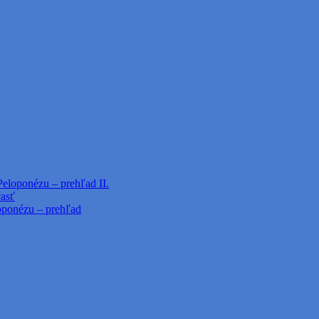
Peloponézu – prehľad II.
časť
loponézu – prehľad