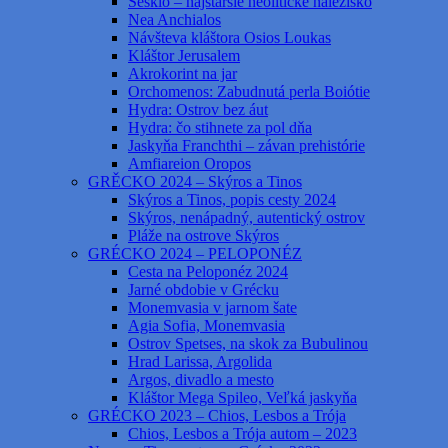
Sesklo – najstaršie neolitické nálezisko
Nea Anchialos
Návšteva kláštora Osios Loukas
Kláštor Jerusalem
Akrokorint na jar
Orchomenos: Zabudnutá perla Boiótie
Hydra: Ostrov bez áut
Hydra: čo stihnete za pol dňa
Jaskyňa Franchthi – závan prehistórie
Amfiareion Oropos
GRĚCKO 2024 – Skýros a Tinos
Skýros a Tinos, popis cesty 2024
Skýros, nenápadný, autentický ostrov
Pláže na ostrove Skýros
GRÉCKO 2024 – PELOPONÉZ
Cesta na Peloponéz 2024
Jarné obdobie v Grécku
Monemvasia v jarnom šate
Agia Sofia, Monemvasia
Ostrov Spetses, na skok za Bubulinou
Hrad Larissa, Argolida
Argos, divadlo a mesto
Kláštor Mega Spileo, Veľká jaskyňa
GRÉCKO 2023 – Chios, Lesbos a Trója
Chios, Lesbos a Trója autom – 2023