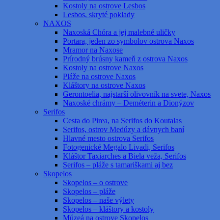
Kostoly na ostrove Lesbos
Lesbos, skryté poklady
NAXOS
Naxoská Chóra a jej malebné uličky
Portara, jeden zo symbolov ostrova Naxos
Mramor na Naxose
Prírodný brúsny kameň z ostrova Naxos
Kostoly na ostrove Naxos
Pláže na ostrove Naxos
Kláštory na ostrove Naxos
Gerontoelia, najstarší olivovník na svete, Naxos
Naxoské chrámy – Deméterin a Dionýzov
Serifos
Cesta do Pirea, na Serifos do Koutalas
Serifos, ostrov Medúzy a dávnych baní
Hlavné mesto ostrova Serifos
Fotogenické Megalo Livadi, Serifos
Kláštor Taxiarches a Biela veža, Serifos
Serifos – pláže s tamariškami aj bez
Skopelos
Skopelos – o ostrove
Skopelos – pláže
Skopelos – naše výlety
Skopelos – kláštory a kostoly
Múzeá na ostrove Skopelos