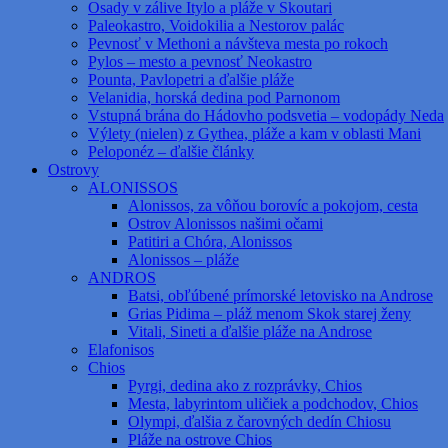
Osady v zálive Itylo a pláže v Skoutari
Paleokastro, Voidokilia a Nestorov palác
Pevnosť v Methoni a návšteva mesta po rokoch
Pylos – mesto a pevnosť Neokastro
Pounta, Pavlopetri a ďalšie pláže
Velanidia, horská dedina pod Parnonom
Vstupná brána do Hádovho podsvetia – vodopády Neda
Výlety (nielen) z Gythea, pláže a kam v oblasti Mani
Peloponéz – ďalšie články
Ostrovy
ALONISSOS
Alonissos, za vôňou borovíc a pokojom, cesta
Ostrov Alonissos našimi očami
Patitiri a Chóra, Alonissos
Alonissos – pláže
ANDROS
Batsi, obľúbené prímorské letovisko na Androse
Grias Pidima – pláž menom Skok starej ženy
Vitali, Sineti a ďalšie pláže na Androse
Elafonisos
Chios
Pyrgi, dedina ako z rozprávky, Chios
Mesta, labyrintom uličiek a podchodov, Chios
Olympi, ďalšia z čarovných dedín Chiosu
Pláže na ostrove Chios