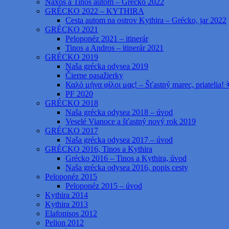
Naxos a Tinos autom – Grécko 2022
GRÉCKO 2022 – KYTHIRA
Cesta autom na ostrov Kythira – Grécko, jar 2022
GRÉCKO 2021
Peloponéz 2021 – itinerár
Tinos a Andros – itinerár 2021
GRÉCKO 2019
Naša grécka odysea 2019
Čierne pasažierky
Καλό μήνα φίλοι μας! – Šťastný marec, priatelia! 
PF 2020
GRÉCKO 2018
Naša grécka odysea 2018 – úvod
Veselé Vianoce a šťastný nový rok 2019
GRÉCKO 2017
Naša grécka odysea 2017 – úvod
GRÉCKO 2016, Tinos a Kythira
Grécko 2016 – Tinos a Kythira, úvod
Naša grécka odysea 2016, popis cesty
Peloponéz 2015
Peloponéz 2015 – úvod
Kythira 2014
Kythira 2013
Elafonisos 2012
Pelion 2012