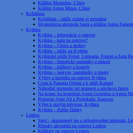
Kláštor Moundon, Chios
Kláštor Agios Minas, Chios
Kefalónia
Kefalónia – pláže známe aj neznáme
Mysteriózna akropola Sami a kláštor Agios Fanent
Kythira
Kythira – informácie o ostrove
Kythira – kam na ostrove?
Kythira – Chóra a dediny
Kythira – pláže na Kythire
Kythirské pláže Feloti, Limnaria, Fourni a Agia Pat
Kythira – historické pamiatky a múzeá
Kythira – kláštory a kostoly
Kythira – jaskyne, pamätníky a mosty
Výlety a turistika na ostrove Kythira
Cesta k Panagia Orfani a k pláži Kalami
Náhodné stretnutie pri prameni a návšteva farmy
Na kopec ku kostolom Agios Georgios a Agios Ni
Pramene Amir Ali a Portokalia, Karavas
Výlet k starým mlynom, Kythira
Kythira – ďalšie články
Lesbos
Sigri – skamenený les a prírodovedné múzeum, L
Rímsky akvadukt na ostrove Lesbos
Kláštory na ostrove Lesbos