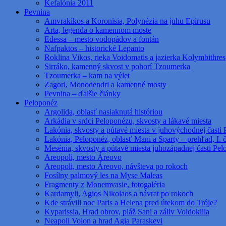
Kefalónia 2011
Pevnina
Amvrakikos a Koronisia, Polynézia na juhu Epirusu
Arta, legenda o kamennom moste
Edessa – mesto vodopádov a fontán
Nafpaktos – historické Lepanto
Roklina Vikos, rieka Voidomatis a jazierka Kolymbithres
Sirráko, kamenný skvost v pohorí Tzoumerka
Tzoumerka – kam na výlet
Zagori, Monodendri a kamenné mosty
Pevnina – ďalšie články
Peloponéz
Argolida, oblasť nasiaknutá históriou
Arkádia v srdci Peloponézu, skvosty a lákavé miesta
Lakónia, skvosty a pútavé miesta v juhovýchodnej časti 
Lakónia, Peloponéz, oblasť Mani a Sparty – prehľad, I. 
Mesénia, skvosty a pútavé miesta juhozápadnej časti Pe
Areopoli, mesto Áreovo
Areopoli, mesto Áreovo, návšteva po rokoch
Fosílny palmový les na Myse Maleas
Fragmenty z Monemvasie, fotogaléria
Kardamyli, Agios Nikolaos a návrat po rokoch
Kde strávili noc Paris a Helena pred útekom do Tróje?
Kyparissia, Hrad obrov, pláž Sani a záliv Voidokilia
Neapoli Voion a hrad Agia Paraskevi