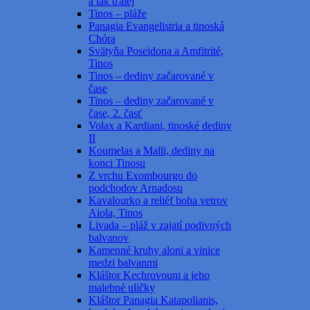
a tak ďalej
Tinos – pláže
Panagia Evangelistria a tinoská
Chóra
Svätyňa Poseidona a Amfitrité,
Tinos
Tinos – dediny začarované v
čase
Tinos – dediny začarované v
čase, 2. časť
Volax a Kardiani, tinoské dediny
II
Koumelas a Malli, dediny na
konci Tinosu
Z vrchu Exombourgo do
podchodov Arnadosu
Kavalourko a reliéf boha vetrov
Aiola, Tinos
Livada – pláž v zajatí podivných
balvanov
Kamenné kruhy aloni a vinice
medzi balvanmi
Kláštor Kechrovouni a jeho
malebné uličky
Kláštor Panagia Katapolianis,