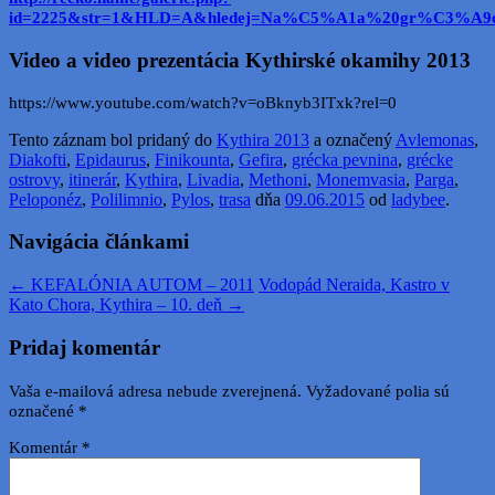
id=2225&str=1&HLD=A&hledej=Na%C5%A1a%20gr%C3%A9c
Video a video prezentácia
Kythirské okamihy 2013
https://www.youtube.com/watch?v=oBknyb3ITxk?rel=0
Tento záznam bol pridaný do
Kythira 2013
a označený
Avlemonas
,
Diakofti
,
Epidaurus
,
Finikounta
,
Gefira
,
grécka pevnina
,
grécke
ostrovy
,
itinerár
,
Kythira
,
Livadia
,
Methoni
,
Monemvasia
,
Parga
,
Peloponéz
,
Polilimnio
,
Pylos
,
trasa
dňa
09.06.2015
od
ladybee
.
Navigácia článkami
←
KEFALÓNIA AUTOM – 2011
Vodopád Neraida, Kastro v
Kato Chora, Kythira – 10. deň
→
Pridaj komentár
Vaša e-mailová adresa nebude zverejnená.
Vyžadované polia sú
označené
*
Komentár
*