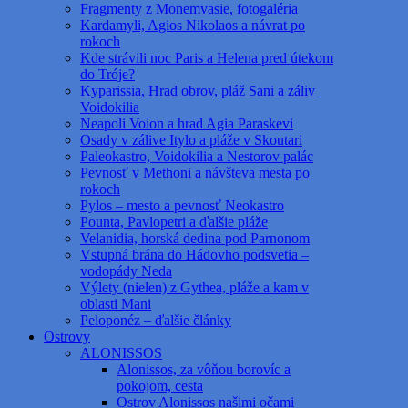
Fragmenty z Monemvasie, fotogaléria
Kardamyli, Agios Nikolaos a návrat po
rokoch
Kde strávili noc Paris a Helena pred útekom
do Tróje?
Kyparissia, Hrad obrov, pláž Sani a záliv
Voidokilia
Neapoli Voion a hrad Agia Paraskevi
Osady v zálive Itylo a pláže v Skoutari
Paleokastro, Voidokilia a Nestorov palác
Pevnosť v Methoni a návšteva mesta po
rokoch
Pylos – mesto a pevnosť Neokastro
Pounta, Pavlopetri a ďalšie pláže
Velanidia, horská dedina pod Parnonom
Vstupná brána do Hádovho podsvetia –
vodopády Neda
Výlety (nielen) z Gythea, pláže a kam v
oblasti Mani
Peloponéz – ďalšie články
Ostrovy
ALONISSOS
Alonissos, za vôňou borovíc a
pokojom, cesta
Ostrov Alonissos našimi očami