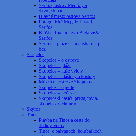
Serifos, ostrov Medúzy a
dávnych baní
Hlavné mesto ostrova Serifos
Fotogenické Megalo Livadi,
Serifos
Kláštor Taxiarches a Biela veža,
Serifos
Serifos – pláže s tamariškami aj
bez
Skopelos
Skopelos – o ostrove
Skopelos – pláže
Skopelos – naše výlety
Skopelos – kláštory a kostoly
Múzeá na ostrove Skopelos
Skopelos – o jedle
Skopelos – počasie
Skopeloskí hasiči, predajcovia,
skopeloský cintorín
Skýros
Tinos
Plavba na Tinos a cesta do
dediny Volax
Tinos, o balvanoch, holubníkoch