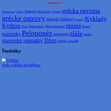
grécka pevnina
Diakofti
Elafonisos
Chios
Epirus
Avlemonas
grécke ostrovy
Kyklady
itinerár
kláštory
kostoly
Kythira
múzeá
Monemvasia
Naxos
Mani
Milopotamos
Peloponéz
pláže
pamiatky
pevnosti
Serifos
Tinos
staroveké pamiatky
trasa
vodopády
Štatistiky
Hrdo poháňa WordPress