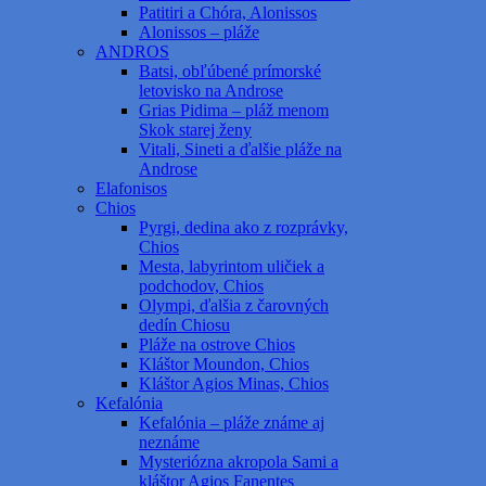
Patitiri a Chóra, Alonissos
Alonissos – pláže
ANDROS
Batsi, obľúbené prímorské
letovisko na Androse
Grias Pidima – pláž menom
Skok starej ženy
Vitali, Sineti a ďalšie pláže na
Androse
Elafonisos
Chios
Pyrgi, dedina ako z rozprávky,
Chios
Mesta, labyrintom uličiek a
podchodov, Chios
Olympi, ďalšia z čarovných
dedín Chiosu
Pláže na ostrove Chios
Kláštor Moundon, Chios
Kláštor Agios Minas, Chios
Kefalónia
Kefalónia – pláže známe aj
neznáme
Mysteriózna akropola Sami a
kláštor Agios Fanentes