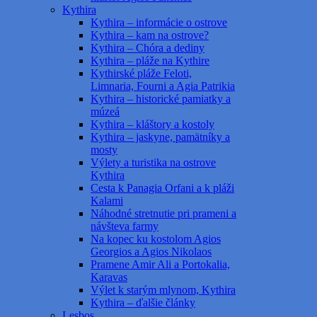
Kythira
Kythira – informácie o ostrove
Kythira – kam na ostrove?
Kythira – Chóra a dediny
Kythira – pláže na Kythire
Kythirské pláže Feloti,
Limnaria, Fourni a Agia Patrikia
Kythira – historické pamiatky a
múzeá
Kythira – kláštory a kostoly
Kythira – jaskyne, pamätníky a
mosty
Výlety a turistika na ostrove
Kythira
Cesta k Panagia Orfani a k pláži
Kalami
Náhodné stretnutie pri prameni a
návšteva farmy
Na kopec ku kostolom Agios
Georgios a Agios Nikolaos
Pramene Amir Ali a Portokalia,
Karavas
Výlet k starým mlynom, Kythira
Kythira – ďalšie články
Lesbos