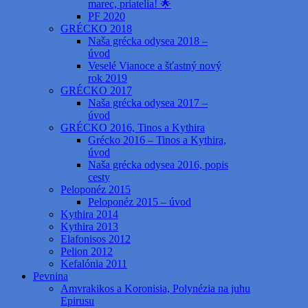
marec, priatelia! 🌟
PF 2020
GRÉCKO 2018
Naša grécka odysea 2018 –
úvod
Veselé Vianoce a šťastný nový
rok 2019
GRÉCKO 2017
Naša grécka odysea 2017 –
úvod
GRÉCKO 2016, Tinos a Kythira
Grécko 2016 – Tinos a Kythira,
úvod
Naša grécka odysea 2016, popis
cesty
Peloponéz 2015
Peloponéz 2015 – úvod
Kythira 2014
Kythira 2013
Elafonisos 2012
Pelion 2012
Kefalónia 2011
Pevnina
Amvrakikos a Koronisia, Polynézia na juhu
Epirusu