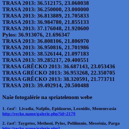
TRASA 2013:
36.512175
,
23.060038
TRASA 2013:
36.250000
,
23.000000
TRASA 2013:
36.813889
,
21.705833
TRASA 2013:
36.984780
,
21.855133
TRASA 2013:
37.176048
,
21.920600
Pylos:
36.913076
,
21.696347
TRASA 2013:
36.808106
,
21.806970
TRASA 2013:
36.950816
,
21.701986
TRASA 2013:
38.526144
,
21.097183
TRASA 2013:
39.285217
,
20.400551
TRASA GRĚCKO 2013:
36.687143
,
23.053436
TRASA GRÉCKO 2013:
36.953268
,
22.350705
TRASA GRĚCKO 2013:
38.320591
,
21.773711
TRASA 2013:
39.492914
,
20.500488
Naše fotogalérie na spriatelenom webe
1. časť: Livadia, Nafplio, Epidaurus, Leonidio, Monemvasia
http://recko.name/galerie.php?id=2179
2. časť: Taygetos, Methoni, Pylos, Polilimnio, Messénia, Parga
http://recko.name/galerie.php?