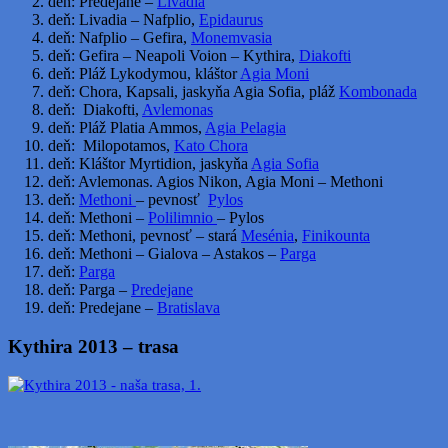
deň: Predejane –
Livadia
deň: Livadia – Nafplio,
Epidaurus
deň: Nafplio – Gefira,
Monemvasia
deň: Gefira – Neapoli Voion – Kythira,
Diakofti
deň: Pláž Lykodymou, kláštor
Agia Moni
deň: Chora, Kapsali, jaskyňa Agia Sofia, pláž
Kombonada
deň: Diakofti,
Avlemonas
deň: Pláž Platia Ammos,
Agia Pelagia
deň: Milopotamos,
Kato Chora
deň: Kláštor Myrtidion, jaskyňa
Agia Sofia
deň: Avlemonas. Agios Nikon, Agia Moni – Methoni
deň:
Methoni
– pevnosť
Pylos
deň: Methoni –
Polilimnio
– Pylos
deň: Methoni, pevnosť – stará
Mesénia
,
Finikounta
deň: Methoni – Gialova – Astakos –
Parga
deň:
Parga
deň: Parga –
Predejane
deň: Predejane –
Bratislava
Kythira 2013 – trasa