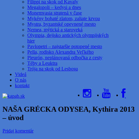
Filippi na skok od Kavaly
Megalopoli – kedysi a dnes
Monemvasia stratená v čase
Mykény bohaté zlatom, zaliate krvou
Mystra, byzantské opevnené mesto
Nemea, mýtická a staroveká
Olympia, dejisko antických olympijských
hier
Pavlopetri – najstaršie potopené mesto
Pella, rodisko Alexandra Veľkého
Pleurón, neplánovaná odbočka z cesty
Téby a Leuktra
Trója na skok od Lesbosu
Videá
O nás
kontakt
NAŠA GRÉCKA ODYSEA, Kythira 2013
– úvod
Pridaj komentár