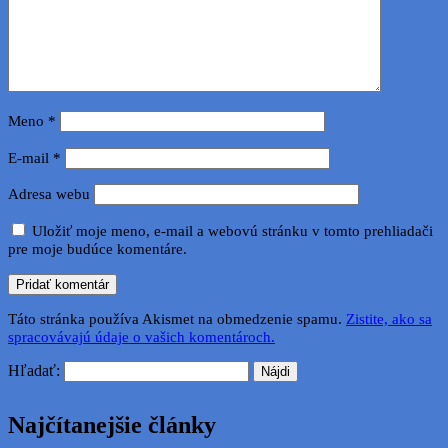
Meno
*
E-mail
*
Adresa webu
Uložiť moje meno, e-mail a webovú stránku v tomto prehliadači
pre moje budúce komentáre.
Táto stránka používa Akismet na obmedzenie spamu.
Zistite, ako sa
spracovávajú údaje o vašich komentároch.
Hľadať:
Najčítanejšie články