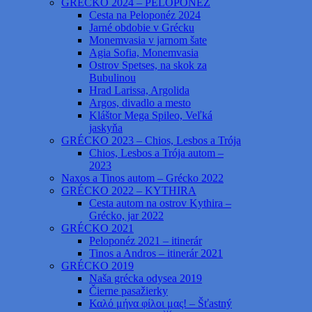
GRÉCKO 2024 – PELOPONÉZ
Cesta na Peloponéz 2024
Jarné obdobie v Grécku
Monemvasia v jarnom šate
Agia Sofia, Monemvasia
Ostrov Spetses, na skok za
Bubulinou
Hrad Larissa, Argolida
Argos, divadlo a mesto
Kláštor Mega Spileo, Veľká
jaskyňa
GRÉCKO 2023 – Chios, Lesbos a Trója
Chios, Lesbos a Trója autom –
2023
Naxos a Tinos autom – Grécko 2022
GRÉCKO 2022 – KYTHIRA
Cesta autom na ostrov Kythira –
Grécko, jar 2022
GRÉCKO 2021
Peloponéz 2021 – itinerár
Tinos a Andros – itinerár 2021
GRÉCKO 2019
Naša grécka odysea 2019
Čierne pasažierky
Καλό μήνα φίλοι μας! – Šťastný