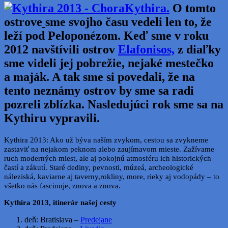
Kythira.
O tomto
ostrove
sme svojho času vedeli len to, že
leží pod Peloponézom. Keď sme v roku
2012 navštívili ostrov
Elafonisos,
z diaľky
sme videli jej pobrežie, nejaké mestečko
a maják. A tak sme si povedali, že na
tento neznámy ostrov by sme sa radi
pozreli zblízka. Nasledujúci rok sme sa na
Kythiru vypravili.
Kythira 2013: Ako už býva naším zvykom, cestou sa zvykneme
zastaviť na nejakom peknom alebo zaujímavom mieste. Zažívame
ruch moderných miest, ale aj pokojnú atmosféru ich historických
častí a zákutí. Staré dediny, pevnosti, múzeá, archeologické
náleziská, kaviarne aj taverny,rokliny, more, rieky aj vodopády – to
všetko nás fascinuje, znova a znova.
Kythira 2013, itinerár našej cesty
deň: Bratislava –
Predejane