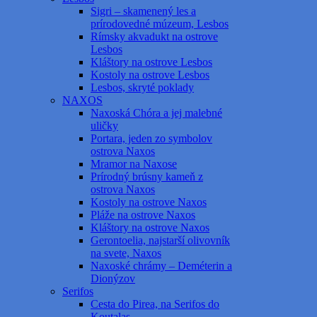
Sigri – skamenený les a
prírodovedné múzeum, Lesbos
Rímsky akvadukt na ostrove
Lesbos
Kláštory na ostrove Lesbos
Kostoly na ostrove Lesbos
Lesbos, skryté poklady
NAXOS
Naxoská Chóra a jej malebné
uličky
Portara, jeden zo symbolov
ostrova Naxos
Mramor na Naxose
Prírodný brúsny kameň z
ostrova Naxos
Kostoly na ostrove Naxos
Pláže na ostrove Naxos
Kláštory na ostrove Naxos
Gerontoelia, najstarší olivovník
na svete, Naxos
Naxoské chrámy – Deméterin a
Dionýzov
Serifos
Cesta do Pirea, na Serifos do
Koutalas