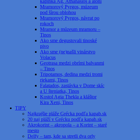
kaplnka Ag. Athanasios a aloni
Mramorový Pyrgos, múzeum
pod šírou oblohou
Mramorový Pyrgos, návrat po
rokoch
Mramor a múzeum mramoru –
Tinos
Ako sme degustovali tinoské
pivo
Ako sme (ne)našli vinárstvo
Volacus
Geotrasa medzi obrími balvanmi
– Tinos
Tripotamos, dedina medzi tromi
riekami, Tinos
Falatados, zastávka v Dome skíc
a U šteniatka, Tinos
Kostol Agia Thekla a kláštor
Kira Xeni, Tinos
TIPY
Najkrajšie pláže Grécka podľa kapab.sk
20 naj pláží v Grécku podľa kapab.sk
Akrokorint – akropola – a Korint – staré
mesto
Delfy – tam, kde sa stretli dva orly